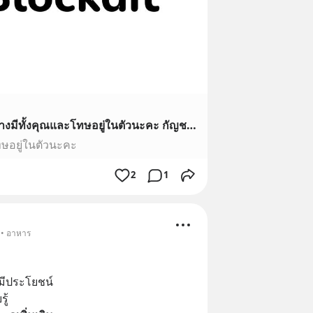
[อาทิตย์เรือนสิบ] ของทุกอย่างมีทั้งคุณและโทษอยู่ในตัวนะคะ กัญชาประกอบด้วยสารอย่างต่ำ 60 ชนิด ส่วนสำคัญที่รู้จักกันดีก็คือ cannabinoids ซึ่งเป็น active component ของกัญชา ได้แก่ delta-9 tetrahydrocannabinol (THC) ซึ่งออ
ทษอยู่ในตัวนะคะ
2
1
 • อาหาร
ม่มีประโยชน์
ู้