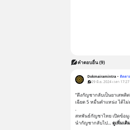
คำตอบอื่น
(
9
)
Dokmairamintra
•
ติดตา
29 มิ.ย. 2024 เวลา 17:27
“ดึงกัญชากลับเป็นยาเสพติ
เฉียด 5 หมื่นตำแหน่ง ได้ไม่ค
.
สหพันธ์กัญชาไทย เปิดข้อ
นำกัญชากลับไป
... 
ดูเพิ่มเติ