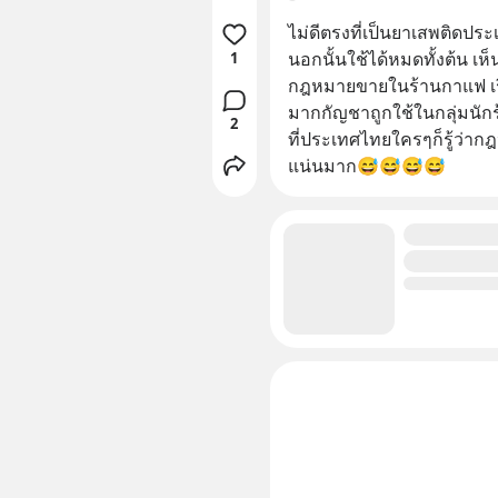
ไม่ดีตรงที่เป็นยาเสพติดปร
นอกนั้นใช้ได้หมดทั้งต้น เ
1
กฎหมายขายในร้านกาแฟ เรี
มากกัญชาถูกใช้ในกลุ่มนักร
2
ที่ประเทศไทยใครๆก็รู้ว่าก
แน่นมาก😅😅😅😅