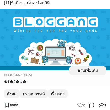
[11]ข้อคิดจากโคลงโลกนิติ
อ่านเพิ่มเติม
BLOGGANG.COM
�ŧ�š�Ե�
สังคม
ประสบการณ์
เรื่องเล่า
บันทึก
2
1