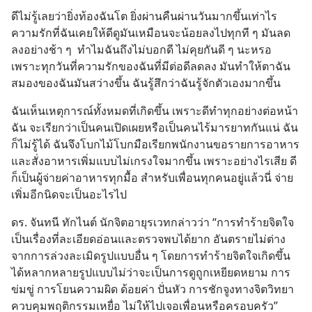
ดีไม่รู้เลยว่ายิ่งท้องฉันโต ยิ่งผ่านคืนผ่านวันมากขึ้นเท่าไร 
ความรักที่ฉันเคยให้ดีดูมันเหมือนจะน้อยลงไปทุกที ๆ มันลด
ลงอย่างช้า ๆ  ทำไมฉันถึงไม่บอกดี ไม่คุยกันดี ๆ นะหรอ 
เพราะทุกวันที่ความรักของฉันที่มีต่อดีลดลง มันทำให้ตาฉัน 
สมองของฉันมันสว่างขึ้น ฉันรู้สึกว่าฉันรู้จักตัวเองมากขึ้น
ฉันเห็นเหตุการณ์ทั้งหมดที่เกิดขึ้น เพราะดีทำทุกอย่างต่อหน้า
ฉัน จะเรียกว่าเป็นคนเปิดเผยหรือเป็นคนไร้มารยาทกันแน่ ฉัน
ก็ไม่รู้ได้ ฉันจึงโบกไม้โบกมือเรียกพนักงานขอรายการอาหาร 
และสั่งอาหารเพิ่มแบบไม่เกรงใจมากขึ้น เพราะอย่างไรเสีย ดี
ก็เป็นผู้จ่ายค่าอาหารทุกมื้อ สำหรับเพื่อนทุกคนอยู่แล้วนี่ จ่าย
เพิ่มอีกนิดจะเป็นอะไรไป
ดร. จันทนี ทักไนต์ นักจิตอายุรเวทกล่าวว่า “การทำร้ายจิตใจ
เป็นเรื่องที่ละเอียดอ่อนและตรวจพบได้ยาก อันตรายไม่ต่าง
จากการล่วงละเมิดรูปแบบอื่น ๆ โดยการทำร้ายจิตใจเกิดขึ้น
ได้หลากหลายรูปแบบไม่ว่าจะเป็นการดูถูกเหยียดหยาม การ
ข่มขู่ การโยนความผิด ด้อยค่า ปั่นหัว การชักจูงทางจิตวิทยา 
ควบคุมพฤติกรรมเหยื่อ ไม่ให้ไปเจอเพื่อนหรือครอบครัว”