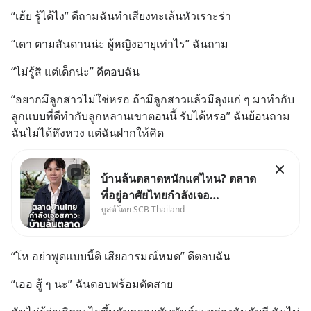
“เฮ้ย รู้ได้ไง” ดีถามฉันทำเสียงทะเล้นหัวเราะร่า
“เดา ตามสันดานน่ะ ผู้หญิงอายุเท่าไร” ฉันถาม
“ไม่รู้สิ แต่เด็กน่ะ” ดีตอบฉัน
“อยากมีลูกสาวไม่ใช่หรอ ถ้ามีลูกสาวแล้วมีลุงแก่ ๆ มาทำกับ
ลูกแบบที่ดีทำกับลูกหลานเขาตอนนี้ รับได้หรอ” ฉันย้อนถาม 
ฉันไม่ได้หึงหวง แต่ฉันฝากให้คิด
บ้านล้นตลาดหนักแค่ไหน? ตลาด
ที่อยู่อาศัยไทยกำลังเจอ
บูสต์โดย SCB Thailand
Oversupply หนักกว่าที่คิด และ
ปัญหานี้อาจไม่ได้จบแค่เรื่อง
เศรษฐกิจ #SCBEIC #อสังหา
“โห อย่าพูดแบบนี้ดิ เสียอารมณ์หมด” ดีตอบฉัน
#บ้านล้นตลาด #เศรษฐกิจไทย
#EICAround #SCBThailand
“เออ สู้ ๆ นะ” ฉันตอบพร้อมตัดสาย
สามารถดูคลิปท