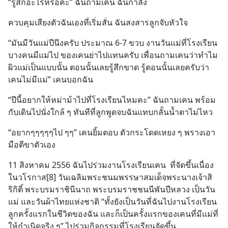
“รู้สึกอะไรหรือคะ” ฉันถามเคน ฉันกำลัง
ผู้นำ AI จีน ตั้งแต่โรงงานผลิตชิป
หน่วยความจำ โมเดล
ควบคุมเสียงตัวฉันเองที่เริ่มสั่น ฉันสงสารลูกจับหัวใจ
“มันมีวันแม่ปีนึงครับ ประมาณ 6-7 ขวบ งานวันแม่ที่โรงเรียน
บางคนมีแม่ไป ของเคนย่าไปแทนครับ เพื่อนถามเคนว่าทำไม
ผิวแม่เป็นแบบนั้น ตอนนั้นเลยรู้สึกขาด รู้ตอนนั้นเลยครับว่า
เคนไม่มีแม่” เคนบอกฉัน
“ปีนี้อยากให้หม่าม้าไปที่โรงเรียนไหมคะ” ฉันถามเคน พร้อม
กับเดินไปนั่งใกล้ ๆ ทันทีที่ลูกพูดจบฉันแทบกลั้นน้ำตาไม่ไหว
“อยากๆๆๆๆๆไป ๆๆ” เคนยิ้มตอบ ตัวกระโดดเหยง ๆ พรางเอา
มือตีขาตัวเอง
11 สิงหาคม 2556 ฉันไปร่วมงานโรงเรียนเคน  ที่จัดขึ้นเนื่อง
ในวโรกาส[8] วันเฉลิมพระชนมพรรษาสมเด็จพระนางเจ้าสิ
ริกิติ์ พระบรมราชินีนาถ พระบรมราชชนนีพันปีหลวง เป็นวัน
แม่ และวันผ้าไทยแห่งชาติ “ทั้งยังเป็นวันที่ฉันไปงานโรงเรียน
ลูกครั้งแรกในชีวิตของฉัน และก็เป็นครั้งแรกของเคนที่มีแม่ที่
ให้กำเนิดจริง ๆ” ไปร่วมกิจกรรมที่โรงเรียนจัดขึ้น