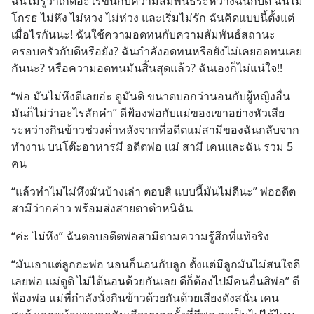
ฉันไม่รู้ว่าเกิดอะไรขึ้นกับความสัมพันธ์ระหว่างฉันกับดี ฉันไม่
โกรธ ไม่หึง ไม่หวง ไม่ห่วง และเริ่มไม่รัก ฉันคิดแบบนี้ตั้งแต่
เมื่อไรกันนะ! ฉันใช้ความอดทนกับความสัมพันธ์สถานะ
ครอบครัวกับดีหรือยัง? ฉันกำลังอดทนหรือยังไม่เคยอดทนเลย
กันนะ? หรือความอดทนมันสิ้นสุดแล้ว? ฉันเองก็ไม่แน่ใจ!!
“พ่อ มันไม่หึงดีเลยอ่ะ ดูมันดิ ขนาดบอกว่านอนกับผู้หญิงอื่น 
มันก็ไม่ว่าอะไรสักคำ” ดีฟ้องพ่อกับแม่ของเขาอย่างหัวเสีย 
ระหว่างกินข้าวช่วงค่ำหลังจากที่อดีตแม่สามีของฉันกลับจาก
ทำงาน บนโต๊ะอาหารมี อดีตพ่อ แม่ สามี เคนและฉัน รวม 5 
คน
“แล้วทำไมไม่หึงมันบ้างเล่า ตอบสิ แบบนี้มันไม่ดีนะ” พ่ออดีต
สามีว่ากล่าว พร้อมส่งสายตาตำหนิฉัน
“ค่ะ ไม่หึง” ฉันตอบอดีตพ่อสามีตามความรู้สึกที่แท้จริง
“มันเอาแต่ลูกอะพ่อ นอนก็นอนกับลูก ตั้งแต่มีลูกมันไม่สนใจดี
เลยพ่อ แม่ดูดิ ไม่ได้นอนด้วยกันเลย ดีก็ต้องไปมีคนอื่นสิพ่อ” ดี
ฟ้องพ่อ แม่ที่กำลังนั่งกินข้าวด้วยกันด้วยเสียงดังสนั่น เคน