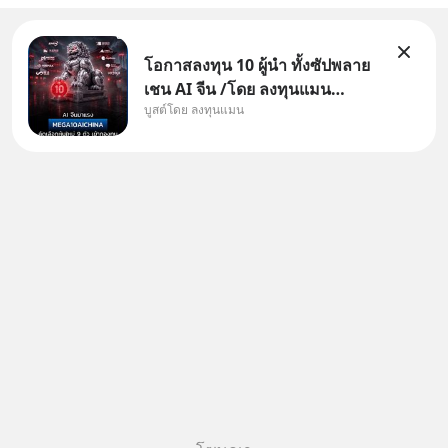
โอกาสลงทุน 10 ผู้นำ ทั้งซัปพลาย
เชน AI จีน /โดย ลงทุนแมน
บูสต์โดย ลงทุนแมน
✅ลงทุนตรง คัด 10 ผู้นำเน้น ๆ ใน
ธีม AI จีน ✅คัดเลือกหุ้นใหม่ 9 ตัว
เข้ากองทุน ✅ร่วมเป็นเจ้าของผู้นำ
AI จีน ตั้งแต่โรงงานผลิตชิป หน่วย
ความจำ โมเดล