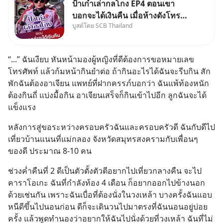
ป้าเก๋าเล่ากลโกง EP4 ตอนเขา
บอกจะได้เงินคืน เมื่อห้างดังโทร
บูสต์โดย SCB Thailand
หาคุณวิยะดา แจ้งเรื่องเคลมสินค้า
แล้วบอกว่าจะคืนเงิน คุณวิยะดา
จะได้เงินจริง หรือเป็นเรื่องจ้อจี้ หา
“...” ฉันเงียบ หันหน้ามองผู้หญิงที่ดีต้องการขอหมายเลข
คำตอบได้ที่ “ป้าเก๋าเล่ากลโกง”
โทรศัพท์ แล้วก้มหน้ากินยำต่อ ถ้ากินอะไรได้ฉันจะรีบกิน สัก
EP4 ตอน “เขา
พักฉันต้องอาเจียน แพทย์ที่ฝากครรภ์บอกว่า ฉันแพ้ท้องหนัก
ต้องกินถี่ แบ่งมื้อกิน อาเจียนเสร็จก็กินเข้าไปอีก ลูกฉันจะได้
แข็งแรง
หลังการสู่ขอระหว่างครอบครัวฉันและครอบครัวดี ฉันกับดีไป
เที่ยวบ้านแนนที่แม่กลอง จังหวัดสมุทรสงครามกับเพื่อนๆ 
ของดี ประมาณ 8-10 คน
ช่วงค่ำคืนที่ 2 ดีเป็นตัวตั้งตัวตีอยากไปเที่ยวกลางคืน จะไป
คาราโอเกะ ฉันที่กำลังท้อง 4 เดือน ก็อยากออกไปข้างนอก
ด้วยเช่นกัน เพราะฉันเบื่อที่ต้องนั่งในวงเหล้า บางครั้งฉันแอบ
หนีดีขึ้นไปนอนก่อน ดีก็จะเดินวนไปมาตรงที่ฉันนอนอยู่บ่อย
ครั้ง แล้วพูดทำนองว่าอยากให้ฉันไปนั่งด้วยที่วงเหล้า ฉันที่ไม่