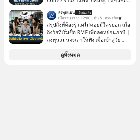
Coffee ร้านกาแฟจากสหรัฐฯ ที่ขึ้นชื่อ
ใจของตัวเองและรักษาความสัมพันธ์
เรื่องความพิถีพิถัน กำลังจะเปิดสาขา
ของคนรอบข้างไปพร้อมกัน
ลงทุนแมน
ยืนยันแล้ว
แรกในประเทศไทย ที่ Central Park
เมื่อวาน เวลา 12:00 • หุ้น & เศรษฐกิจ
#boundary #selfdevelopment #แอป
สรุปสิ่งที่ต้องรู้ แต่ไม่ค่อยมีใครบอก เมื่อ
เท๋dinnertalk
ถึงวัยที่เริ่มซื้อ RMF เพื่อลดหย่อนภาษี |
#missiontothemoonpodcast
ลงทุนแมนจะเล่าให้ฟัง เมื่อเข้าสู่วัย
ทำงานและเริ่มมีรายได้ถึงเกณฑ์เสีย
ภาษี หลายคนมักได้รับคำแนะนำให้
ดูทั้งหมด
ลงทุนใน RMF เพราะนอกจากจะช่วยลด
หย่อนภาษีได้แล้ว ยังเป็นโอกาสในการ
สร้างความมั่งคั่งระยะยาว แต่น้อยคน
นักที่จะลงลึกว่า ถ้าลงทุนใน RMF ควรรู้
อะไรบ้าง ควรดู ตรงไหน ทำอย่างไร ถึง
จะดีกับเรา แล้วเราควรรู้ข้อมูลอะไร
เกี่ยวกับ RMF บ้าง เพื่อให้นำไปใช้ต่อได้
จริง ๆ ลงทุนแมนจะเล่าให้ฟัง