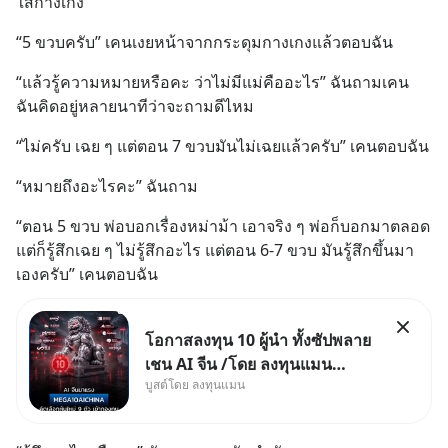
ใส่กางเกง
“5 ขวบครับ” เคนเงยหน้าจากกระดุมกางเกงแล้วตอบฉัน
“แล้วรู้ความหมายหรือคะ ว่าไม่มีแม่คืออะไร” ฉันถามเคน 
ฉันคิดอยู่หลายนาทีว่าจะถามดีไหม
“ไม่ครับ เฉย ๆ แต่ตอน 7 ขวบมันไม่เฉยแล้วครับ” เคนตอบฉัน
“หมายถึงอะไรคะ” ฉันถาม
“ตอน 5 ขวบ พ่อบอกเรื่องหม่าม้า เอาจริง ๆ พ่อก็บอกมาตลอด 
แต่ก็รู้สึกเฉย ๆ ไม่รู้สึกอะไร แต่ตอน 6-7 ขวบ มันรู้สึกขึ้นมา
เองครับ” เคนตอบฉัน
โอกาสลงทุน 10 ผู้นำ ทั้งซัปพลาย
เชน AI จีน /โดย ลงทุนแมน
บูสต์โดย ลงทุนแมน
✅ลงทุนตรง คัด 10 ผู้นำเน้น ๆ ใน
ธีม AI จีน ✅คัดเลือกหุ้นใหม่ 9 ตัว
เข้ากองทุน ✅ร่วมเป็นเจ้าของ