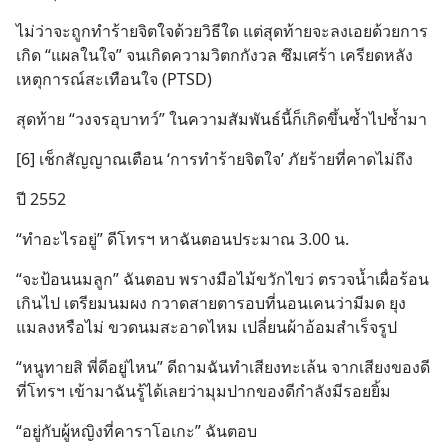
ไม่ว่าจะถูกทำร้ายจิตใจด้วยวิธีใด แต่สุดท้ายจะลงเอยด้วยการ
เกิด “แผลในใจ” จนเกิดความวิตกกังวล ซึมเศร้า เครียดหลัง
เหตุการณ์สะเทือนใจ (PTSD)
สุดท้าย “วงจรอุบาทว์” ในความสัมพันธ์นี้ก็เกิดขึ้นซ้ำไปซ้ำมา
[6] เช็กสัญญาณเตือน ‘การทำร้ายจิตใจ’ ภัยร้ายที่คาดไม่ถึง
ปี 2552
“ทำอะไรอยู่” ดีโทรฯ หาฉันตอนประมาณ 3.00 น.
“จะป้อนนมลูก” ฉันตอบ พรางมือไม้ขวักไขว่ ตรวจน้ำเผื่อร้อน
เกินไป เตรียมนมผง กวาดสายตารอบที่นอนเคนว่ามีมด ยุง 
แมลงหรือไม่ ขวดนมสะอาดไหม เปลี่ยนผ้าอ้อมสำเร็จรูป
“หนูทายสิ พี่ดีอยู่ไหน” ดีถามฉันทำเสียงทะเล้น จากเสียงของดี
ที่โทรฯ เข้ามาฉันรู้ได้เลยว่ามุมปากของดีกำลังมีรอยยิ้ม
“อยู่กับผู้หญิงที่คาราโอเกะ” ฉันตอบ