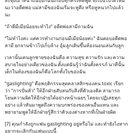
สะดุ้งเอาหน้าแนบอกฉันเกือบทุกครั้งที่ดีพูด จะเป็นไปได้ไหม
นะว่าอดีตพ่อ แม่สามีของฉันเริ่มจะหูตึง หรือหูหนวกไปแล้ว
นะ
“ถ้าดีมีเมียน้อยจะทำไง” อดีตพ่อสามีถามฉัน
“ไม่ทำไงค่ะ แต่ควรทำงานก่อนมีเมียน้อยค่ะ” ฉันตอบอดีตพอ
สามี ยกจานข้าวไปเก็บล้าง อุ้มลูกเดินขึ้นห้องนอนเล่นกับลูก
เวลานั้นเคนลูกชายของฉันคือ ความสุข ความรัก และความ
สบายใจอย่างเดียวของฉัน ตั้งแต่ฉันรู้ว่าฉันตั้งครรภ์ นาทีนั้น
เด็กในท้องของฉันก็คือโลกทั้งใบของฉัน
“gaslighting” คือพฤติกรรมสุดคลาสสิกของคน toxic เรียก
ว่า “การปั่นหัว” ให้อีกฝ่ายสับสนกับสิ่งที่ตัวเองคิด สามารถ
โยนความผิดให้อีกฝ่ายได้อย่างหน้าเฉยๆ โดยจะปฏิเสธทุก
อย่าง แล้วหันมาพูดถึงความบกพร่องของคนอื่นแทน และ
พยายามพูดให้อีกฝ่ายรู้สึกว่าตัวเองต่างหากที่เป็นฝ่ายผิด
[7] คุณกำลังถูกแฟน gaslighting อยู่หรือไม่ และทำยังไงหาก
อยากจะเลิกกับแฟนแบบนี้