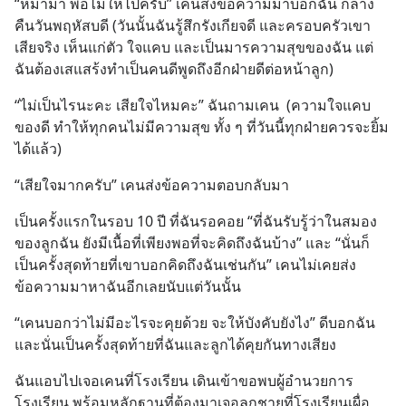
“หม่าม้า พ่อไม่ให้ไปครับ” เคนส่งข้อความมาบอกฉัน กลาง
คืนวันพฤหัสบดี (วันนั้นฉันรู้สึกรังเกียจดี และครอบครัวเขา
เสียจริง เห็นแก่ตัว ใจแคบ และเป็นมารความสุขของฉัน แต่
ฉันต้องเสแสร้งทำเป็นคนดีพูดถึงอีกฝ่ายดีต่อหน้าลูก)
“ไม่เป็นไรนะคะ เสียใจไหมคะ” ฉันถามเคน  (ความใจแคบ
ของดี ทำให้ทุกคนไม่มีความสุข ทั้ง ๆ ที่วันนี้ทุกฝ่ายควรจะยิ้ม
ได้แล้ว)
“เสียใจมากครับ” เคนส่งข้อความตอบกลับมา
เป็นครั้งแรกในรอบ 10 ปี ที่ฉันรอคอย “ที่ฉันรับรู้ว่าในสมอง
ของลูกฉัน ยังมีเนื้อที่เพียงพอที่จะคิดถึงฉันบ้าง” และ “นั่นก็
เป็นครั้งสุดท้ายที่เขาบอกคิดถึงฉันเช่นกัน” เคนไม่เคยส่ง
ข้อความมาหาฉันอีกเลยนับแต่วันนั้น
“เคนบอกว่าไม่มีอะไรจะคุยด้วย จะให้บังคับยังไง” ดีบอกฉัน 
และนั่นเป็นครั้งสุดท้ายที่ฉันและลูกได้คุยกันทางเสียง
ฉันแอบไปเจอเคนที่โรงเรียน เดินเข้าขอพบผู้อำนวยการ
โรงเรียน พร้อมหลักฐานที่ต้องมาเจอลูกชายที่โรงเรียนเผื่อ