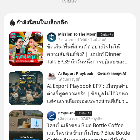
โฆษณา
กำลังนิยมในบล็อกดิต
Mission To The Moon
ยืนยันแล้ว
2 ส.ค. เวลา 13:00 • ไลฟ์สไตล์
ขีดเส้น ‘พื้นที่ส่วนตัว’ อย่างไรไม่ให้
ความสัมพันธ์พัง? | แอปเท๋ Dinner
Talk EP.39 ถ้าวันหนึ่งการปฏิเสธของ
เราทำให้อีกฝ่ายรู้สึกเจ็บปวด คิดว่าเรา
Ai Export Playbook | นักรบส่งออกยุค AI
ตั้งกำแพงใส่และมองว่าเราเห็นแก่ตัวทั้ง
ได้รับการบูสต์
ที่เราเองก็ไม่เคยปฏิเสธใครอย่างนี้มา
AI Export Playbook EP7 : เมื่อทุกฝ่าย
ก่อน แต่พอตั้งใจจะ ‘สร้างขอบเขต’ เพื่อ
ต่างก็พูดความจริง | ข้อมูลไม่ได้โกหก
ตัวเองดูสักครั้ง กลับทำให้เกิดรอยร้าว
แต่คนเราเลือกมองเฉพาะส่วนที่เกี่ยวกับ
ในความสัมพันธ์เสียอย่างนั้น โดยราย
ตัวเองเสมอ
ลงทุนแมน
การแอปเท๋ Dinner Talk ในวันนี้โฮสต์
ยืนยันแล้ว
เมื่อวาน เวลา 07:07 • ธุรกิจ
ทั้ง 2 ท่าน แทป-รวิศ หาญอุตสาหะ และ
ใครเป็นเจ้าของ Blue Bottle Coffee
เอ๋ นิ้วกลม-สราวุธ เฮ้งสวัสดิ์ จะพาทุก
และใครนำเข้ามาในไทย ? Blue Bottle
คนไปสำรวจวิธีสร้างขอบเขตเพื่อรักษา