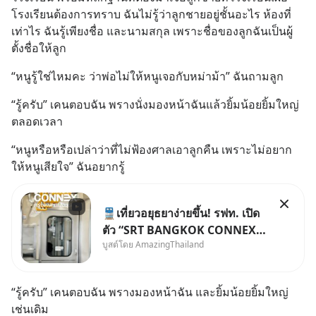
โรงเรียนต้องการทราบ ฉันไม่รู้ว่าลูกชายอยู่ชั้นอะไร ห้องที่
เท่าไร ฉันรู้เพียงชื่อ และนามสกุล เพราะชื่อของลูกฉันเป็นผู้
ตั้งชื่อให้ลูก
“หนูรู้ใช่ไหมคะ ว่าพ่อไม่ให้หนูเจอกับหม่าม้า” ฉันถามลูก
“รู้ครับ” เคนตอบฉัน พรางนั่งมองหน้าฉันแล้วยิ้มน้อยยิ้มใหญ่
ตลอดเวลา
“หนูหรือหรือเปล่าว่าที่ไม่ฟ้องศาลเอาลูกคืน เพราะไม่อยาก
ให้หนูเสียใจ” ฉันอยากรู้
🚆เที่ยวอยุธยาง่ายขึ้น! รฟท. เปิด
ตัว “SRT BANGKOK CONNEX”
บูสต์โดย AmazingThailand
รถไฟชานเมืองปรับอากาศ เชื่อม
กรุงเทพฯ–อยุธยา ที่จะเริ่มเสิร์ฟให้
ทุกคนได้มาร่วมประสบการณ์ไป
“รู้ครับ” เคนตอบฉัน พรางมองหน้าฉัน และยิ้มน้อยยิ้มใหญ่
ด้วยกัน ตั้งแค่วันที่ 1 สิงหาคม
เช่นเดิม
2569 นี้! ค่าตั๋วเริ