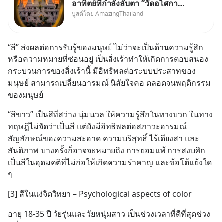
อาทิตย์ที่กำลังลับตา ”วัดอโศกา
บูสต์โดย AmazingThailand
ราม” จ.สมุทรปราการ
“สี” ส่งผลต่อการรับรู้ของมนุษย์ ไม่ว่าจะเป็นด้านความรู้สึก 
หรือความหมายที่ซ่อนอยู่ เป็นสิ่งเร้าทำให้เกิดการตอบสนอง 
กระบวนการของสิ่งเร้านี้ มีอิทธิพลต่อระบบประสาทของ
มนุษย์ สามารถเปลี่ยนอารมณ์ นิสัยใจคอ ตลอดจนพฤติกรรม
ของมนุษย์
“สีขาว” เป็นสีที่สว่าง นุ่มนวล ให้ความรู้สึกในทางบวก ในทาง
ทฤษฎีไม่จัดว่าเป็นสี แต่ยังมีอิทธิพลต่อสภาวะอารมณ์ 
สัญลักษณ์ของความสะอาด ความบริสุทธิ์ ไร้เดียงสา และ
สันติภาพ บางครั้งก็อาจจะหมายถึง การยอมแพ้ การสงบศึก 
เป็นสีในอุดมคติที่ไม่ก่อให้เกิดความรำคาญ และข้อโต้แย้งใด 
ๆ
[3] สีในแง่จิตวิทยา – Psychological aspects of color
อายุ 18-35 ปี วัยรุ่นและวัยหนุ่มสาว เป็นช่วงเวลาที่ดีที่สุดช่วง