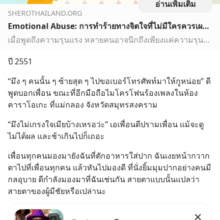
อ่านเพิ่มเติม
SHEROTHAILAND.ORG
Emotional Abuse: การทำร้ายทางจิตใจที่ไม่มีใครควรเผชิญ
เมื่อพูดถึงความรุนแรง หลายคนอาจนึกถึงเพียงแค่ความรุนแรงที่ปรากฏให้เห็นร่างกายเท่านั้น แต่รู้หรือไม่ว่า ยังมีการทำร้ายอีกรูปแบบหนึ่งที่เรียกว่า การทำร้ายทางจิตใจ (Emotional Abuse) ซึ่งความรุนแรงและผลกระทบที่เกิดขึ้นจากการใช้ความรุนแรงรูปแบบดังกล่าวต่อผู้ถูกกระทำนั้น รุนแรงไม่ต่างจากการทำร้ายร่างกายเล…
ปี 2551
“มึง ๆ คนนั้น ๆ ซ้ายสุด ๆ ไปขอเบอร์โทรศัพท์มาให้กูหน่อย” ดี
พูดบอกเพื่อน ขณะที่อีกมือถือไมโครโฟนร้องเพลงในห้อง
คาราโอเกะ ที่แม่กลอง จังหวัดสมุทรสงคราม
“มึงไม่เกรงใจเมียบ้างเหรอว่ะ” เอเพื่อนดีปรามเพื่อน แม้จะดู
ไม่ได้ผล และช้าเกินไปก็เถอะ
เพื่อนทุกคนมองมายังฉันที่ตักอาหารใส่ปาก ฉันเงยหน้ากวาก
ตาไปที่เพื่อนทุกคน แล้วหันไปมองดี ที่นั่งยิ้มมุมปากอย่างคนมี
กลอุบาย ดีกำลังมองมาที่ฉันเช่นกัน สายตาแบบนั้นแปลว่า
สายตาของผู้มีชัยหรือเปล่านะ