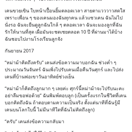
เคนขวยเขิน ใบหน้าเปื้อนยิ้มตลอดเวลา สายตาแวววาวสดใส 
เพราะเพื่อน ๆ ของเคนมองฉันทุกคน แล้วแซวเคน ฉันไม่ไป
นั่งรอ ฉันจะยืนดูลูกฉันใกล้ ๆ ตลอดเวลา ฉันจะมองลูกที่ฉัน
รักให้นานที่สุด เผื่อมันจะชดเชยตลอด 10 ปี ที่ผ่านมาได้บ้าง 
ฉันชอบไปงานโรงเรียนลูกจัง
กันยายน 2017
“หม่าม้าคิดถึงครับ” เคนส่งข้อความมาบอกฉัน ช่วงค่ำ ๆ 
ประมาณวันจันทร์ ฉันเพิ่งไปรับเคนเมื่อคืนวันศุกร์ และไปส่ง
เคนที่บ้านพ่อเขาวันอาทิตย์ช่วงเย็น
“หม่าม้าก็คิดถึงลูกมาก ๆ เลยค่ะ ศุกร์นี้หม่าม้าจะไปรับนะคะ 
อย่าลืมขอพ่อด้วย” ฉันพิมพ์ตอบลูก (เป็นครั้งแรกในชีวิตที่เคน
บอกคิดถึงฉัน ถ้าตอบตามความเป็นจริง ตั้งแต่นาทีที่ฉันรู้มี
เคนบนโลกใบนี้ ไม่มีนาทีใดที่ฉันไม่คิดถึงลูก)
“ครับ” เคนส่งข้อความกลับมา