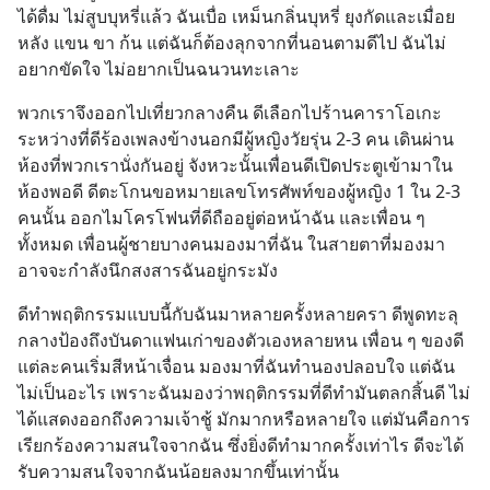
ได้ดื่ม ไม่สูบบุหรี่แล้ว ฉันเบื่อ เหม็นกลิ่นบุหรี่ ยุงกัดและเมื่อย
หลัง แขน ขา ก้น แต่ฉันก็ต้องลุกจากที่นอนตามดีไป ฉันไม่
อยากขัดใจ ไม่อยากเป็นฉนวนทะเลาะ
พวกเราจึงออกไปเที่ยวกลางคืน ดีเลือกไปร้านคาราโอเกะ 
ระหว่างที่ดีร้องเพลงข้างนอกมีผู้หญิงวัยรุ่น 2-3 คน เดินผ่าน
ห้องที่พวกเรานั่งกันอยู่ จังหวะนั้นเพื่อนดีเปิดประตูเข้ามาใน
ห้องพอดี ดีตะโกนขอหมายเลขโทรศัพท์ของผู้หญิง 1 ใน 2-3 
คนนั้น ออกไมโครโฟนที่ดีถืออยู่ต่อหน้าฉัน และเพื่อน ๆ 
ทั้งหมด เพื่อนผู้ชายบางคนมองมาที่ฉัน ในสายตาที่มองมา
อาจจะกำลังนึกสงสารฉันอยู่กระมัง
ดีทำพฤติกรรมแบบนี้กับฉันมาหลายครั้งหลายครา ดีพูดทะลุ
กลางป้องถึงบันดาแฟนเก่าของตัวเองหลายหน เพื่อน ๆ ของดี
แต่ละคนเริ่มสีหน้าเจื่อน มองมาที่ฉันทำนองปลอบใจ แต่ฉัน
ไม่เป็นอะไร เพราะฉันมองว่าพฤติกรรมที่ดีทำมันตลกสิ้นดี ไม่
ได้แสดงออกถึงความเจ้าชู้ มักมากหรือหลายใจ แต่มันคือการ
เรียกร้องความสนใจจากฉัน ซึ่งยิ่งดีทำมากครั้งเท่าไร ดีจะได้
รับความสนใจจากฉันน้อยลงมากขึ้นเท่านั้น