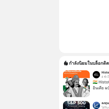
กำลังนิยมในบล็อกดิต
Hist
4 ชั่ว
🇮🇳 Hist
อินเดีย ฉ
ลงทุ
ได้รับ