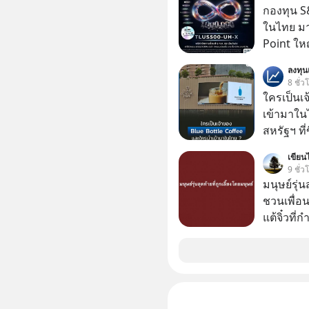
กองทุน S&
ในไทย มาแ
Point ใหญ
ลงทุ
8 ชั่ว
ใครเป็นเ
เข้ามาใน
สหรัฐฯ ที่
สาขาแรกใ
เขียนไ
9 ชั่ว
มนุษย์รุ่น
ชวนเพื่อนๆ
แต้จิ๋วที่
ป๊าผมเห็น
อยากดูมาก ด้วยเพราะว่าอากงก็มาจากเมื
ก็พูดแต้จิ
เด็ก