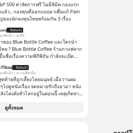
P 500 ค่าจัดการฟรี ไม่มีลิมิต กองแรก
ล้ว.. กองทุนที่ออกแบบมาเพื่อแก้ Pain
่ของนักลงทุนไทยพร้อมกัน 3 เรื่อง
นแมน
ยืนยันแล้ว
โมงที่แล้ว • ธุรกิจ
จ้าของ Blue Bottle Coffee และใครนำ
ไทย ? Blue Bottle Coffee ร้านกาแฟจาก
ขึ้นชื่อเรื่องความพิถีพิถัน กำลังจะเปิด
นประเทศไทย ที่ Central Park
ว้ให้เธอ
ยืนยันแล้ว
โมงที่แล้ว • ความคิดเห็น
สุดท้ายที่ถูกเลี้ยงโดยมนุษย์ เมื่อวานผม
ไปดูหนังเรื่อง จดหมายรักถึงอาม่า หนัง
กำลังโด่งดังทั่วโลกอยู่ในตอนนี้ เหตุเกิดจาก
โปสเตอร์หนังเรื่องนี้หลายเดือนก่อนและ
องจีน ป๊า
ดูทั้งหมด
๋วได้ มีเรื่องราวมีความผูกพันที่ได้ยินตั้งแต่