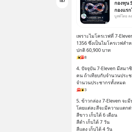
187
กองทุน S
กองแรกใ
บูสต์โดย ล
ออกแบบม
นักลงทุน
เพราะไมโครเวฟที่ 7-Eleve
1356 ซึ่งเป็นไมโครเวฟสำ
ปกติ 60,900 บาท
8
4. ปัจจุบัน 7-Eleven มีสม
คน ถ้าเทียบกับจำนวนประช
จำนวนประชากรทั้งหมด
3
5. ข้าวกล่อง 7-Eleven จะมีบ
โดยแต่ละสีจะมีความแตกต่
สีขาว เก็บได้ 6 เดือน
สีดำ เก็บได้ 7 วัน
สีแดง เก็บได้ 4 วัน