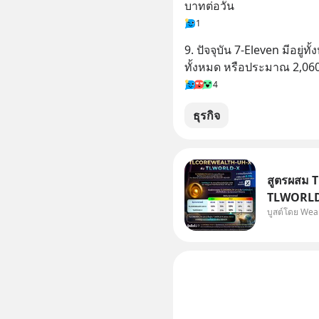
บาทต่อวัน
1
9. ปัจจุบัน 7-Eleven มีอยู
ทั้งหมด หรือประมาณ 2,060 
4
ธุรกิจ
สูตรผสม 
TLWORLD-
บูสต์โดย Wea
WealthX 