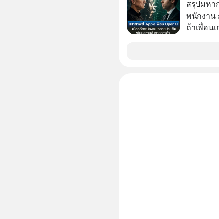
ลูกใหม่ที่
สรุปมหาก
มหาศาล" ผ
พนักงาน 
กำลังแห่ไล่ร
ถ้าเพื่อน
ประวัติศ
ช่วยหาไฟล
กำลังจะเ
เดียวกัน
รับมืออย่
เจาะลึกบ
กันได้ใน EP. นี้ #RayDalio #สรุ
การลงทุ
#Missio