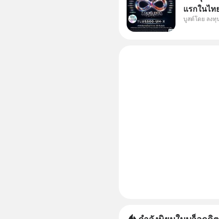
แรกในไทย 
บูสต์โดย ลงท
แก้ Pain 
กัน 3 เรื่อง
กำลังนิยมในบล็อกดิต