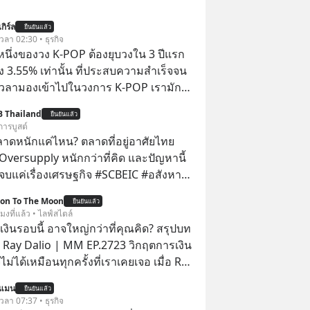
กิร์ล
ยืนยันแล้ว
 เวลา 02:30 • ธุรกิจ
งหนึ่งของวง K-POP ต้องยุบวงใน 3 ปีแรก
ง 3.55% เท่านั้น ที่ประสบความสำเร็จจน
 เวลามองเข้าไปในวงการ K-POP เรามักจะ
วามสำเร็จที่หรูหรา คอนเสิร์ตสเกลใหญ่
B Thailand
ยืนยันแล้ว
เดียม และยอดขายอัลบัมถล่มทลายจากวง
การบูสต์
ย่าง BTS, BLACKPINK หรือ SEVENTEEN
ลาดหนักแค่ไหน? ตลาดที่อยู่อาศัยไทย
Oversupply หนักกว่าที่คิด และปัญหานี้
เรื่องเศรษฐกิจ #SCBEIC #อสังหา
ตลาด #เศรษฐกิจไทย #EICAround
ion To The Moon
ยืนยันแล้ว
ี่ youtube ประกอบ
โมงที่แล้ว • ไลฟ์สไตล์
s/-
งินรอบนี้ อาจใหญ่กว่าที่คุณคิด? สรุปบท
Jk?feature=share
 Ray Dalio | MM EP.2723 วิกฤตการเงิน
ไม่ได้เหมือนทุกครั้งที่เราเคยเจอ เมื่อ Ray
ยผู้เคยทำนายวิกฤตเศรษฐกิจมาแล้วหลาย
นแมน
ยืนยันแล้ว
รั้ง ออกมาส่งสัญญาณเตือนระเบิดเวลา
 เวลา 07:37 • ธุรกิจ