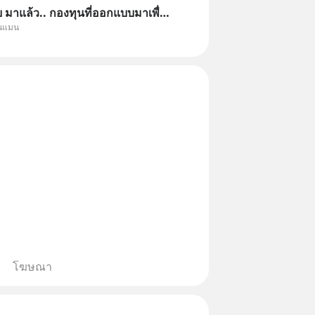
มาแล้ว.. กองทุนที่ออกแบบมาเพื่อ
ุนแมน
Point ใหญ่ของนักลงทุนไทยพร้อม
โฆษณา