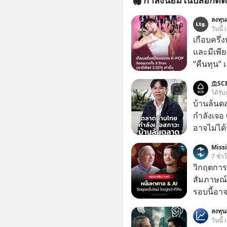
ลงทุนเ
วันนี้
เกือบครึ่
และมีเพีย
“คืนทุน”
เห็นภาพค
SC
ระดับสเต
ได้รับ
ตัวท็อปอ
บ้านล้นต
กำลังเจอ 
อาจไม่ได้จบแค่
#บ้านล้น
Miss
#SCBThailand สามารถดูคลิปท
7 ชั่ว
ได้ที่ link : https://youtube.com/short
วิกฤตการเ
xU9gYcfV
สัมภาษณ์
รอบนี้อาจ
Dalio ชา
ลงทุ
ต่อหลายค
วันนี้