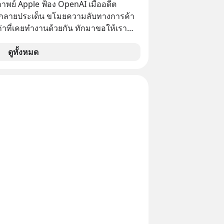
กำลังก่อตัวขึ้น จาก "ระเบิดหนี้สิน
าพย์ Apple ฟ้อง OpenAI เมื่ออดีต
สานเข้ากับ "ฟองสบู่กระแส AI" ที่ผู้คน
กลายประเด็น ขโมยความลับทางการค้า
าคาอย่างบ้าคลั่ง บทเรียนจาก
เก่าที่เคยทำงานด้วยกัน ทักมาขอให้เรา
าสตร์ 500 ปี บอกอะไรเรา? ระเบียบโลก
์งานเก่าที่เขาเคยทำไว้ ตอนยังอยู่บริษัท
ปลี่ยนมือไปในทิศทางไหน? และเราควร
ดูทั้งหมด
างไรก่อนที่ทุกอย่างจะสายเกินไป? ร่วม
ทวิเคราะห์และข้อคิดการเงินฉบับ Dalio
ปบทเรียน #การเงิน
น #MissionToTheMoon
nToTheMoonPodcast