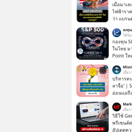
เมื่อมาเล
ไฟฟ้าราค
ว่า แบรนด
จนราบคาบ
ลงทุ
อย่างไร? นี่คือเรื่องจริงที่เพิ่งเกิดขึ้นในมาเลเซีย เมื่อ
ได้รับ
รัฐบาลปร
กองทุน S&
รถ EV รา
ในไทย มาแ
ราคานำเข้
Point ใหญ
ค่ายยักษ
Miss
ถึงกับสะดุดไปไม่เป็น แ
เมื่อ
นี้ ไม่ใช
บริหารคน
แผนอุ้มชู
ลาจื่อ’ |
ตำแหน่งงานน
อ่อนแอถึง
แก้เกมหม
สถานการณ
ถึงสั่นสะ
Mark
ถึงประสบค
เมื่อ
ไปเจาะลึกเ
คนกลุ่มนี
วิธีใช้ G
ฟังกันได้
คนรอบตัวได้เก่ง
พรีเซนต์ต่
PodCast 
ในวันนี้
อัปเดตคว
กันด้วยนะครับ 🎧 ฟังผ่