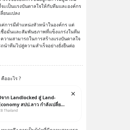
ที่จะเป็นแรงบันดาลใจให้กับทีมและองค์กร
ปลี่ยนแปลง
งแค่การมีตำแหน่งหัวหน้าในองค์กร แต่
ชื่อมั่นและสัมพันธภาพที่แข็งแกร่งในทีม
ักษะ ความสามารถในการสร้างแรงบันดาลใจ
รถนำทีมไปสู่ความสำเร็จอย่างยั่งยืนต่อ
 คืออะไร ?
จาก Landlocked สู่ Land-
Economy สปป.ลาว กำลังเปลี่ยน
CB Thailand
ก “ประเทศทางผ่าน” สู่
ลางเศรษฐกิจและโลจิสติกส์” ของ
าคลุ่มแม่น้ำโขง
 หมายถึง การเป็นผู้นำที่มีความสามารถ