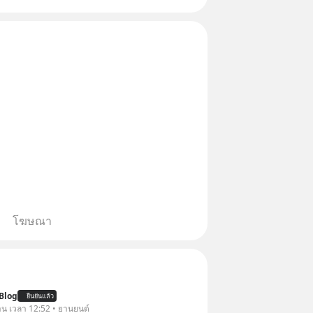
โฆษณา
Blog
ยืนยันแล้ว
วาน เวลา 12:52 • ยานยนต์