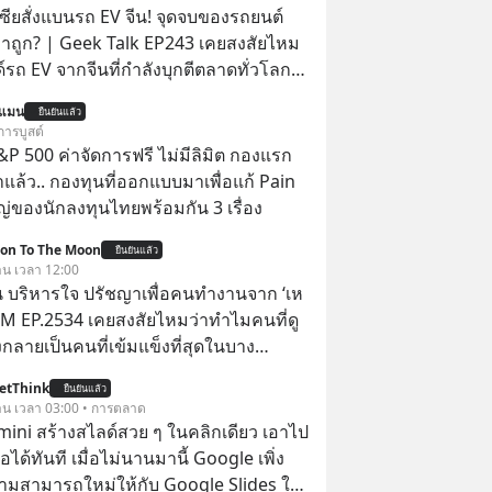
เซียสั่งแบนรถ EV จีน! จุดจบของรถยนต์
าถูก? | Geek Talk EP243 เคยสงสัยไหม
์รถ EV จากจีนที่กำลังบุกตีตลาดทั่วโลก
 จะถูกสกัดดาวรุ่งจนต้องเบรกหัวทิ่มได้
นแมน
ยืนยันแล้ว
การบูสต์
ะกาศงัด “กฎเหล็ก” สั่งบล็อกการนำเข้า
P 500 ค่าจัดการฟรี ไม่มีลิมิต กองแรก
คาถูกจากจีนแบบสายฟ้าแลบ ตั้งกำแพง
ล้ว.. กองทุนที่ออกแบบมาเพื่อแก้ Pain
าขั้นต่ำสูงถึง 1.7 ล้านบาท! งานนี้ทำเอา
่ของนักลงทุนไทยพร้อมกัน 3 เรื่อง
์ใหญ่อย่าง BYD ที่เคยกวาดเรียบยอดขาย
ion To The Moon
ต่เบื้องหลังมาตรการสุดโต่ง
ยืนยันแล้ว
วาน เวลา 12:00
่แค่การกีดกันทางการค้าธรรมดา แต่มันคือ
 บริหารใจ ปรัชญาเพื่อคนทำงานจาก ‘เห
แบรนด์แห่งชาติอย่าง Proton เพื่อรักษา
 5M EP.2534 เคยสงสัยไหมว่าทำไมคนที่ดู
ับแสนชีวิตในประเทศ ค่ายรถจีนจะ
กลายเป็นคนที่เข้มแข็งที่สุดในบาง
ากกระดานนี้อย่างไร? และทำไมเรื่องนี้
์ แล้วทำไมคนที่ไม่ออกแรงทำอะไรเลย
เทือนวงการยานยนต์ทั้งภูมิภาค? เราจะพา
etThink
ยืนยันแล้ว
วามสำเร็จได้ไวกว่าใครเพื่อน? ไม่แน่ว่า
วาน เวลา 03:00 • การตลาด
บื้องหลังสงคราม EV สุดเดือดนี้กัน เลือก
้อาจจะเป็นคนที่รู้จักบริหารใจตัวเอง และ
emini สร้างสไลด์สวย ๆ ในคลิกเดียว เอาไป
เลยนะครับ อย่าลืมกด Follow ติดตาม
ที่สุดก็เป็นได้ โดยพอดแคสต์ 5M
อได้ทันที เมื่อไม่นานมานี้ Google เพิ่ง
ช่อง Geek Forever’s Podcast ของผม
จะพาทุกคนไปสำรวจวิธีการบริหารคนและ
ามสามารถใหม่ให้กับ Google Slides ให้
าน Spotify :