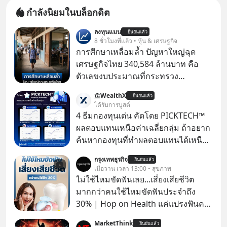
กำลังนิยมในบล็อกดิต
ลงทุนแมน
ยืนยันแล้ว
8 ชั่วโมงที่แล้ว • หุ้น & เศรษฐกิจ
การศึกษาเหลื่อมล้ำ ปัญหาใหญ่ฉุด
เศรษฐกิจไทย 340,584 ล้านบาท คือ
ตัวเลขงบประมาณที่กระทรวง
ศึกษาธิการ ได้รับจัดสรรในงบประมาณ
WealthX
ยืนยันแล้ว
รายจ่ายประจำปี 2568 ซึ่งมากที่สุดเป็น
ได้รับการบูสต์
อันดับ 2 รองจากกระทรวงการคลัง
4 ธีมกองทุนเด่น คัดโดย PICKTECH™
ผลตอบแทนเหนือค่าเฉลี่ยกลุ่ม ถ้าอยาก
ค้นหากองทุนที่ทำผลตอบแทนได้เหนือ
กว่าค่าเฉลี่ยกลุ่ม โดยที่ไม่ต้องมานั่ง
กรุงเทพธุรกิจ
ยืนยันแล้ว
ค้นหาข้อมูลและวิเคราะห์เองให้เสีย
เมื่อวาน เวลา 13:00 • สุขภาพ
เวลา แค่ใช้ PICKTECH™ บนแอป
ไม่ใช้ไหมขัดฟันเลย...เสี่ยงเสียชีวิต
WealthX ช่วยคัดกองทุนเด่นให้ได้
มากกว่าคนใช้ไหมขัดฟันประจำถึง
30% | Hop on Health แค่แปรงฟันคง
ไม่พอ..จากการวิจัยตามเก็บข้อมูลผู้สูง
MarketThink
ยืนยันแล้ว