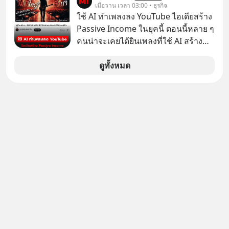
อายุ 5,000 คน มีข้อมูลที่น่าสนใจเกี่ยว
เมื่อวาน เวลา 03:00 • ธุรกิจ
กับโรคต่างๆที่เกิดจากการไม่ใช้ไหมขัด
ใช้ AI ทำเพลงลง YouTube ไอเดียสร้าง
ฟันเป็นประจำ เสี่ยงเกิดโรคนำไปสู่การ
Passive Income ในยุคนี้ ตอนนี้หลาย ๆ
เสียชีวิต...อะไรคือสาเหตุติดตามได้ใน
คนน่าจะเคยได้ยินเพลงที่ใช้ AI สร้าง
Hop On Health
ผ่านหูกันมาบ้าง เช่น เพลง “ไม่มีใคร
รู้ตัวเรา” จากช่องชื่อว่า UNHEARD
ดูทั้งหมด
MUSIC ที่ตอนนี้มียอดรับชมกว่า 26
ล้านครั้งแล้ว