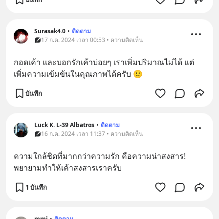
Surasak4.0
•
ติดตาม
17 ก.ค. 2024 เวลา 00:53 • ความคิดเห็น
กอดเค้า และบอกรักเค้าบ่อยๆ เราเพิ่มปริมาณไม่ได้ แต่
เพิ่มความเข้มข้นในคุณภาพได้ครับ 🙂
บันทึก
Luck K. L-39 Albatros
•
ติดตาม
16 ก.ค. 2024 เวลา 11:37 • ความคิดเห็น
ความใกล้ชิดที่มากกว่าความรัก คือความน่าสงสาร!  
พยายามทำให้เค้าสงสารเราครับ
1 บันทึก
mmj
•
ติดตาม