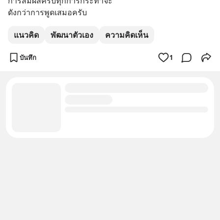
การสัมผัสครับทุกการกระทำจะ
ดังกว่าการพูดเสมอครับ
แนวคิด
พัฒนาตัวเอง
ความคิดเห็น
บันทึก
1