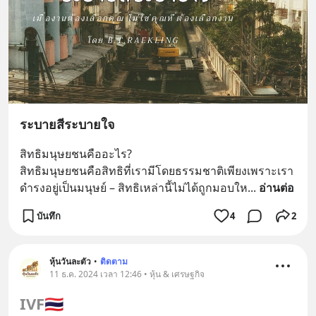
ระบายสีระบายใจ
สิทธิมนุษยชนคืออะไร?
สิทธิมนุษยชนคือสิทธิที่เรามีโดยธรรมชาติเพียงเพราะเรา
ดำรงอยู่เป็นมนุษย์ – สิทธิเหล่านี้ไม่ได้ถูกมอบให
... 
อ่านต่อ
บันทึก
4
2
หุ้นวันละตัว
•
ติดตาม
11 ธ.ค. 2024 เวลา 12:46 • หุ้น & เศรษฐกิจ
IVF
🇹🇭