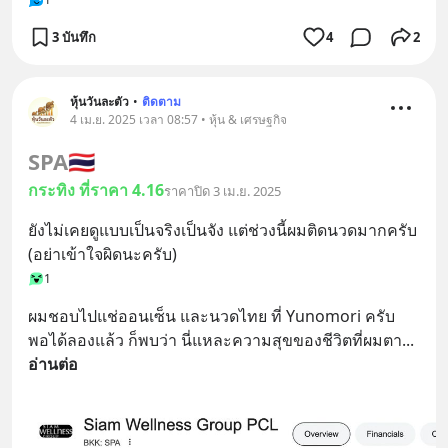
3 บันทึก
4
2
หุ้นวันละตัว
•
ติดตาม
4 เม.ย. 2025 เวลา 08:57 • หุ้น & เศรษฐกิจ
SPA
🇹🇭
กระทิง ที่ราคา 4.16
ราคาปิด 3 เม.ย. 2025
ยังไม่เคยดูแบบเป็นจริงเป็นจัง แต่ช่วงนี้ผมติดนวดมากครับ 
(อย่าเข้าใจผิดนะครับ)
1
ผมชอบไปแช่ออนเซ็น และนวดไทย ที่ Yunomori ครับ
พอได้ลองแล้ว ก็พบว่า นี่แหละความสุขของชีวิตที่ผมตา
... 
อ่านต่อ