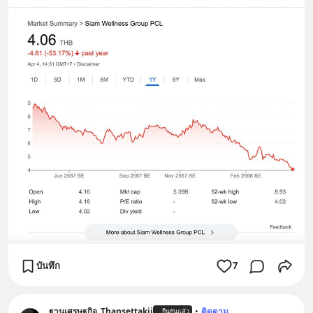
บันทึก
7
ฐานเศรษฐกิจ_Thansettakij
•
ติดตาม
ยืนยันแล้ว