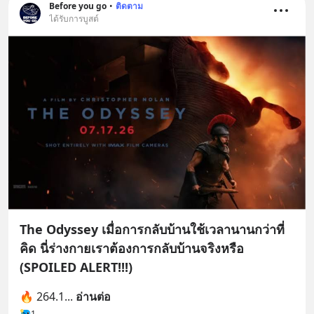
Before you go
•
ติดตาม
ได้รับการบูสต์
The Odyssey เมื่อการกลับบ้านใช้เวลานานกว่าที่
คิด นี่ร่างกายเราต้องการกลับบ้านจริงหรือ
(SPOILED ALERT!!!)
🔥 264.1
... 
อ่านต่อ
1