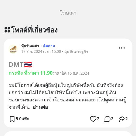
dying/ ติดตามสาระดี ๆ อัพเดททุกวัน
ผ่าน Line OA ด.ดล Blog คลิกเลย -->
โฆษณา
https://lin.ee/aMEkyNA
========================= 📣
โพสต์ที่เกี่ยวข้อง
สนับสนุนโดย 📣
=========================
เครียด หลับยาก ผมอยากแนะนำ
หุ้นวันละตัว
•
ติดตาม
17 ส.ค. 2024 เวลา 15:00 • หุ้น & เศรษฐกิจ
ผลิตภัณฑ์เสริมอาหาร Diip CBD ช่วย
บรรเทาความเครียด ลดความวิตกกังวล
DMT
🇹🇭
เพิ่มการผ่อนคลาย ซึ่งช่วยให้การนอน
กระทิง ที่ราคา 11.90
ราคาปิด 16 ส.ค. 2024
หลับมีประสิทธิภาพมากยิ่งขึ้น 📍 สนใจ
สั่งซื้อสินค้า Diip CBD 💬 LINE :
ผมมีโอกาสได้เจอผู้ถือหุ้นใหญ่บริษัทนี้ครับ อันที่จริงต้อง
@diipgeek 🔗 หรือกดลิงก์
บอกว่า ผมไม่ได้สนใจบริษัทนี้เท่าไร เพราะมันอยู่เกิน
https://lin.ee/U91Fzyz
ขอบเขตของความเข้าใจของผม ผมแค่อยากไปดูดความรู้
จากพี่เค้า
... 
อ่านต่อ
5 บันทึก
7
2
2