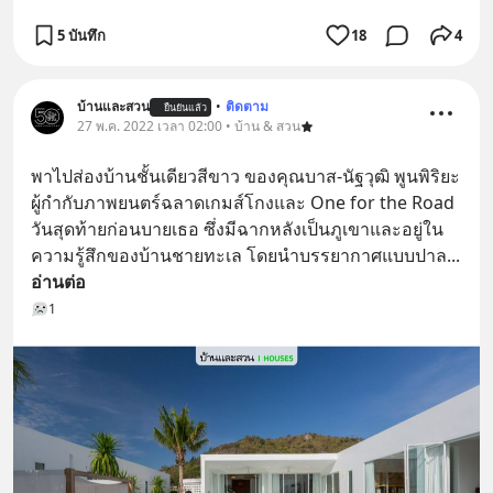
5 บันทึก
18
4
บ้านและสวน
•
ติดตาม
ยืนยันแล้ว
27 พ.ค. 2022 เวลา 02:00 • บ้าน & สวน
พาไปส่องบ้านชั้นเดียวสีขาว ของคุณบาส-นัฐวุฒิ พูนพิริยะ 
ผู้กำกับภาพยนตร์ฉลาดเกมส์โกงและ One for the Road 
วันสุดท้ายก่อนบายเธอ ซึ่งมีฉากหลังเป็นภูเขาและอยู่ใน
ความรู้สึกของบ้านชายทะเล โดยนำบรรยากาศแบบปาล
... 
อ่านต่อ
1