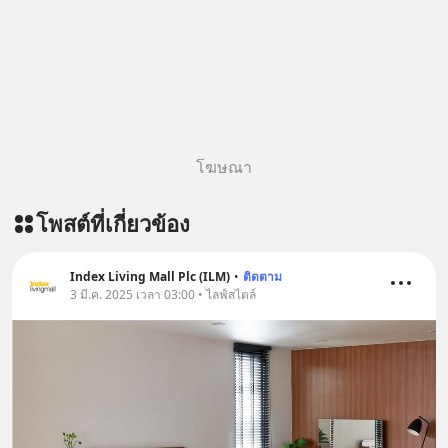
story-ep829-markov-chain-story/
ติดตามสาระดี ๆ อัพเดททุกวันผ่าน Line
OA ด.ดล Blog คลิกเลย -->
https://lin.ee/aMEkyNA
========================= 📣
สนับสนุนโดย 📣
=========================
โฆษณา
เครียด หลับยาก ผมอยากแนะนำ
ผลิตภัณฑ์เสริมอาหาร Diip CBD ช่วย
โพสต์ที่เกี่ยวข้อง
บรรเทาความเครียด ลดความวิตกกังวล
เพิ่มการผ่อนคลาย ซึ่งช่วยให้การนอน
หลับมีประสิทธิภาพมากยิ่งขึ้น 📍 สนใจ
Index Living Mall Plc (ILM)
•
ติดตาม
สั่งซื้อสินค้า Diip CBD 💬 LINE :
3 มี.ค. 2025 เวลา 03:00 • ไลฟ์สไตล์
@diipgeek 🔗 หรือกดลิงก์
https://lin.ee/U91Fzyz