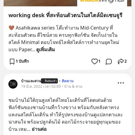
working desk ที่สะท้อนตัวตนในสไตล์มิดเซนจูรี
🤎 Asahikawa series โต๊ะทำงาน Mid-Century ที่
สะท้อนตัวตน ดีไซน์สวย ครบทุกฟังก์ชัน จัดเก็บง่ายใน
สไตล์ Minimal ตอบโจทย์ไลฟ์สไตล์การทำงานยุคใหม่
แบบ Paper
... 
ดูเพิ่มเติม
1 บันทึก
1
2
บ้านและสวน
•
ติดตาม
ยืนยันแล้ว
19 มี.ค. 2022 เวลา 02:00 • บ้าน & สวน
ชมบ้านไม้ใต้ถุนสูงสไตล์ไทยโมเดิร์นที่โดดเด่นด้วย
ฟังก์ชันของชานบ้านที่กว้างขวาง พร้อมกับหลังคาทรง
แหงนสไตล์โมเดิร์น ทำให้รูปทรงของบ้านดูแปลกตาและ
น่าสนใจ พร้อมปลูกต้นไม้ ดอกไม้กระจายอยู่ทุกมุมของ
บ้าน เหม
... 
อ่านต่อ