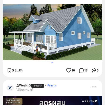
5 บันทึก
16
17
5
WealthX
•
ติดตาม
ยืนยันแล้ว
ได้รับการบูสต์