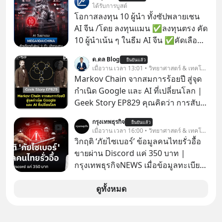
“Flex to Fit You ยืดได้ตามสไตล์คุณ
ได้รับการบูสต์
ด้วย StarChoice” ตอบโจทย์ Lifestyle
โอกาสลงทุน 10 ผู้นำ ทั้งซัปพลายเชน
การเป็นเจ้าของรถที่ออกแบบการเงินได้
AI จีน /โดย ลงทุนแมน ✅ลงทุนตรง คัด
เอง ครบสัญญาจะผ่อนต่อ คืนรถ หรือ
10 ผู้นำเน้น ๆ ในธีม AI จีน ✅คัดเลือก
ซื้อขาดก็ได้ เช่น
หุ้นใหม่ 9 ตัว เข้ากองทุน ✅ร่วมเป็น
ด.ดล Blog
ยืนยันแล้ว
เจ้าของผู้นำ AI จีน ตั้งแต่โรงงานผลิตชิป
เมื่อวาน เวลา 13:01 • วิทยาศาสตร์ & เทคโนโลยี
หน่วยความจำ โมเดล AI ยันหุ่นยนต์
Markov Chain จากสมการร้อยปี สู่จุด
✅ได้การรับยกเว้นภาษี Capital Gain
กำเนิด Google และ AI ที่เปลี่ยนโลก |
ตามกฎหมายภาษีของประเทศไทย
Geek Story EP829 คุณคิดว่า การสับ
ไพ่ในคาสิโน ปริมาณยูเรเนียมในระเบิด
กรุงเทพธุรกิจ
ยืนยันแล้ว
นิวเคลียร์ อัลกอริทึมของ Google ที่ใช้
เมื่อวาน เวลา 16:00 • วิทยาศาสตร์ & เทคโนโลยี
โค่นล้มแชมป์เก่าอย่าง Yahoo และ
วิกฤติ ‘ภัยไซเบอร์’ ข้อมูลคนไทยรั่วอื้อ
ความฉลาดของ AI ในปัจจุบัน มีอะไรที่
ขายผ่าน Discord แค่ 350 บาท |
เหมือนกัน? เชื่อหรือไม่ว่า สิ่งเปลี่ยนโลก
กรุงเทพธุรกิจNEWS เมื่อข้อมูลทะเบียน
ทั้งหมดนี้ ล้วนมีจุดเริ่มต้นมาจาก “การ
รถ จากกรมการขนส่งทางบกหลุดไปอยู่
ทะเลาะกัน” ของนักคณิตศาสตร์ชาว
ในมือมิจฉาชีพ และถูกขายในตลาดมืด
ดูทั้งหมด
รัสเซียสองคนเมื่อกว่าร้อยปีก่อน! จาก
ด้วยราคา 350 บาท รัฐบาลทำยังไงต่อ?
สมการที่เคยถูกมองว่าไร้สาระและไม่มี
ประโยชน์ สู่รากฐานของเทคโนโลยี