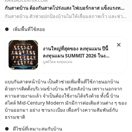
KANSADCENTER.COM
กันสาดบ้าน ต้องกันสาดโปร่งแสง ไฟเบอร์กลาส แข็งแรงทนทาน
กันสาดบ้าน ตัวช่วยปกป้องบ้านไม่ให้เสื่อมสภาพเร็ว และช่วยเพิ่มพื้นที่ใช้สอยภายในบ้าน โดยกันสาดโปร่งแสงช่วยให้บ้านไม่ร้อน และช่วยให้การใช้ไฟฟ้าในตอนกลางวันน้อยลง
●
เพิ่มพื้นที่ใช้สอย
งานใหญ่ที่สุดของ ลงทุนแมน ปีนี้
ลงทุนแมน SUMMIT 2026 ในงาน
บูสต์โดย ลงทุนแมน
นี้จะมีเจ้าของธุรกิจ Dr.PONG,
หมึกกรุบ, Srichand, Jones’
Salad, LA GLACE, Fastwork,
แบบกันสาดหน้าบ้าน เป็นตัวช่วยเพิ่มพื้นที่ใช้ภายนอกบ้าน 
MizuMi, KARMART, อิชิตัน มา
ด้วยการติดตั้งบริเวณข้างบ้าน หรือหลังบ้าน เพราะนอกจาก
แชร์ความรู้การสร้างธุรกิจ
ความสวยงามแล้ว จำเป็นต้องใช้งานได้จริงด้วย ทั้งนี้ บ้าน
สไตล์ Mid-Century Modern มักมีการต่อเติมส่วนต่าง ๆ ของ
บ้านออกมา อย่าง ชานระเบียง เพื่อสร้างความสัมพันธ์กับ
ธรรมชาติ
●
ดีไซน์ที่เหมาะสมกับบ้าน