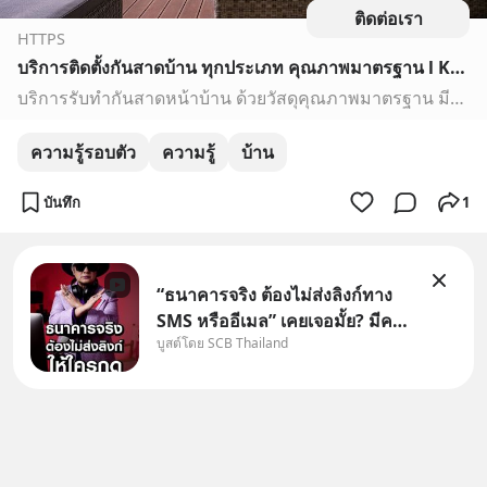
ติดต่อเรา
HTTPS
บริการติดตั้งกันสาดบ้าน ทุกประเภท คุณภาพมาตรฐาน l KANSAD
บริการรับทำกันสาดหน้าบ้าน ด้วยวัสดุคุณภาพมาตรฐาน มีให้เลือกหลายประเภทเช่น ดีไลท์ แอมเพอแรม ไวนิล เมทัลชีท โพลีคาร์บอเนต รับประกันความแข็งแรงและอายุการใช้งานยาวนาน
ความรู้รอบตัว
ความรู้
บ้าน
บันทึก
1
“ธนาคารจริง ต้องไม่ส่งลิงก์ทาง
SMS หรืออีเมล” เคยเจอมั้ย? มีคน
บูสต์โดย SCB Thailand
อ้างว่าโทรจากธนาคาร บอกว่า
บัญชีมีปัญหา แล้วให้กดลิงก์โน่นนี่
หรือสแกนคิวอาร์โค้ดทันที มาฟัง
“ป้าเก๋าเล่ากลโกง” เพื่อรู้ทันมุก
หลอกลวงในคราบ