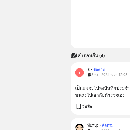
คำตอบอื่น
(
4
)
B
•
ติดตาม
B
5 ส.ค. 2024 เวลา 13:05 
เป็นผมจะไปลงบันทึกประจำว
ขนส่งไปเอากับตำรวจเอง
บันทึก
พี่แทปุง
•
ติดตาม