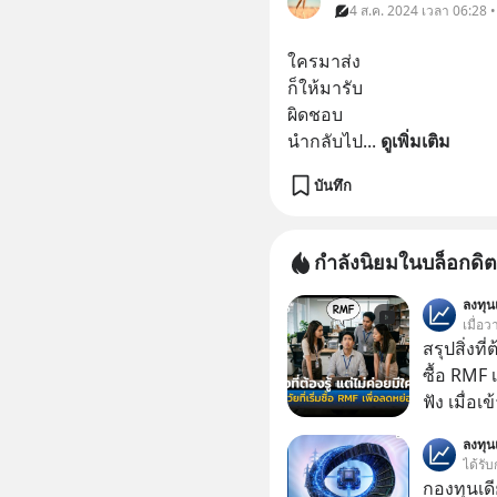
4 ส.ค. 2024 เวลา 06:28 
ใครมาส่ง
ก็ให้มารับ
ผิดชอบ
นำกลับไป
... 
ดูเพิ่มเติม
บันทึก
กำลังนิยมในบล็อกดิต
ลงทุ
เมื่อว
สรุปสิ่งที่
ซื้อ RMF 
ฟัง เมื่อเ
ภาษี หลายคนมักได้รับคำแนะนำให้ลงทุนใน RMF
ลงทุ
เพราะนอก
ได้รับ
โอกาสในการ
กองทุนเด