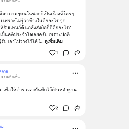
• ความคิดเห็น
ยลีลา ถามๆคนในซอยก็เป็นเรื่องที่ใครๆ
พราะไม่รู้ว่าข้างในคืออะไร จุด
ับแทนก็ดี แกล้งส่งผิดก็ดีคืออะไร? 
เป็นคติประจำใจเลยครับ เพราะปกติ
ู้รับ เอาไปวางไว้ให้ใ
... 
ดูเพิ่มเติม
1
ิดตาม
• ความคิดเห็น
น. เพื่อให้ตำรวจลงบันทึกไว้เป็นหลักฐาน
2
าม