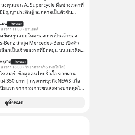
ว่า ถ้าลงทุนใน RMF ควรรู้ อะไรบ้าง
 ลงทุนแมน AI Supercycle คือช่วงเวลาที่
ไหน ทำอย่างไร ถึงจะดีกับเรา แล้วเรา
ีปัญญาประดิษฐ์ จะกลายเป็นตัวขับ
มูลอะไรเกี่ยวกับ RMF บ้าง เพื่อให้นำไปใช้
ลัก ของการเติบโตทางเศรษฐกิจ และวิถี
นแมน
ต่อได้จริง ๆ ลงทุนแมนจะเล่าให้ฟัง
ยืนยันแล้ว
ู้คนอย่างยาวนานต่อจากนี้
วาน เวลา 11:00 • ยานยนต์
มยืดหยุ่นแบบใหม่ของการเป็นเจ้าของ
-Benz ล่าสุด Mercedes-Benz เปิดตัว
อกเป็นเจ้าของรถที่ยืดหยุ่น บนแนวคิด
Fit You ยืดได้ตามสไตล์คุณ ด้วย
พธุรกิจ
ยืนยันแล้ว
e” ตอบโจทย์ Lifestyle การเป็นเจ้าของ
วาน เวลา 16:00 • วิทยาศาสตร์ & เทคโนโลยี
แบบการเงินได้เอง ครบสัญญาจะผ่อนต่อ
ัยไซเบอร์’ ข้อมูลคนไทยรั่วอื้อ ขายผ่าน
อซื้อขาดก็ได้ เช่น
ค่ 350 บาท | กรุงเทพธุรกิจNEWS เมื่อ
เบียนรถ จากกรมการขนส่งทางบกหลุดไป
อมิจฉาชีพ และถูกขายในตลาดมืดด้วยราคา
รัฐบาลทำยังไงต่อ?
ดูทั้งหมด