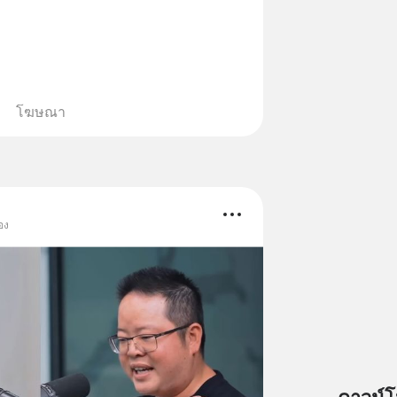
โฆษณา
อง