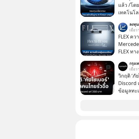
นักที่จะลงลึก
แล้ว /โดย
ควรดู ตรง
เทคโนโลย
ควรรู้ข้อ
เคลื่อนห
ลงทุ
ชีวิตของผ
เมื่อ
FLEX ควา
Mercedes
FLEX ทางเลื
“Flex to 
กรุงเท
StarChoic
เมื่อ
รถที่ออก
วิกฤติ ‘ภ
คืนรถ หรื
Discord แ
ข้อมูลทะ
อยู่ในมื
350 บาท 