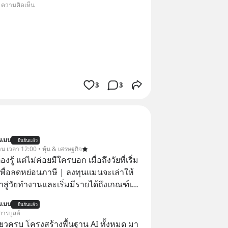
• ความคิดเห็น
3
3
นแมน
ยืนยันแล้ว
าน เวลา 12:00 • หุ้น & เศรษฐกิจ
ต้องรู้ แต่ไม่ค่อยมีใครบอก เมื่อถึงวัยที่เริ่ม
เพื่อลดหย่อนภาษี | ลงทุนแมนจะเล่าให้
ข้าสู่วัยทำงานและเริ่มมีรายได้ถึงเกณฑ์เสีย
นแมน
ยืนยันแล้ว
จากจะช่วยลดหย่อนภาษีได้แล้ว ยังเป็น
การบูสต์
สร้างความมั่งคั่งระยะยาว แต่น้อยคน
ียวครบ โครงสร้างพื้นฐาน AI ทั้งหมด มา