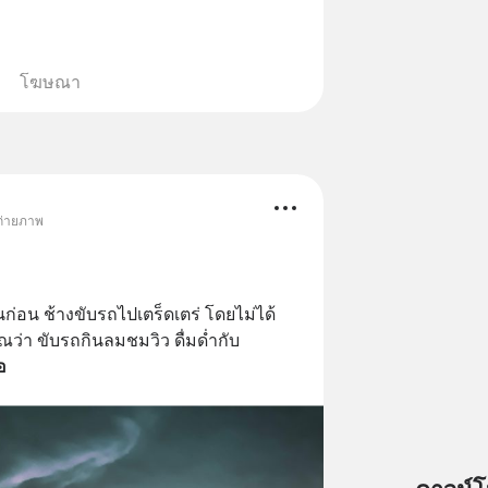
โฆษณา
 ถ่ายภาพ
นก่อน ช้างขับรถไปเตร็ดเตร่ โดยไม่ได้
ณว่า ขับรถกินลมชมวิว ดื่มด่ำกับ
อ