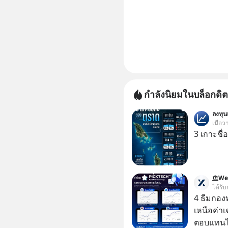
กำลังนิยมในบล็อกดิต
ลงทุ
เมื่อว
3 เกาะชื
We
ได้รับ
4 ธีมกอง
เหนือค่าเ
ตอบแทนได้เหนื