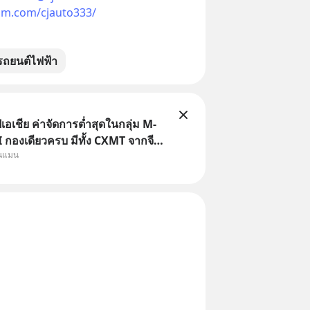
am.com/cjauto333/
รถยนต์ไฟฟ้า
เอเชีย ค่าจัดการต่ำสุดในกลุ่ม M-
กองเดียวครบ มีทั้ง CXMT จากจีน
ุนแมน
ต้หวัน SK Hynix จากเกาหลีใต้
ญี่ปุ่น