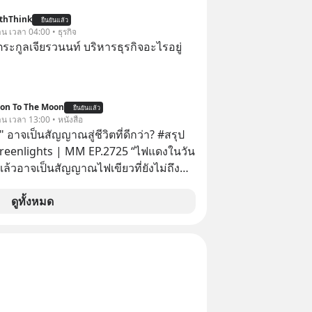
ข้อมูลและวิเคราะห์เองให้เสียเวลา แค่ใช้
thThink
ยืนยันแล้ว
™ บนแอป WealthX ช่วยคัดกองทุนเด่น
าน เวลา 04:00 • ธุรกิจ
ะกูลเจียรวนนท์ บริหารธุรกิจอะไรอยู่
ion To The Moon
ยืนยันแล้ว
าน เวลา 13:00 • หนังสือ
 อาจเป็นสัญญาณสู่ชีวิตที่ดีกว่า? #สรุป
Greenlights | MM EP.2725 “ไฟแดงในวัน
ิงแล้วอาจเป็นสัญญาณไฟเขียวที่ยังไม่ถึง
่ยนสี” McConaughey ดาราดาวรุ่งในยุค
ปฏิเสธเงินค่าตัวหนังรอมคอมที่สูงถึง 14.5
ดูทั้งหมด
าร์ (หรือราว 500 ล้านบาท) เพียงเพราะ
กขังตัวเองไว้ในกล่องเดิมๆ ผลที่ตามมา
ัพท์ของเขากลายเป็นความเงียบสนิทนาน
บและ "ไฟแดง" ในวัน
ลายเป็นการถอยหลังเพื่อตั้งหลัก จนส่งให้
้นไปยืนถือรางวัลออสการ์ ในบทบาทที่