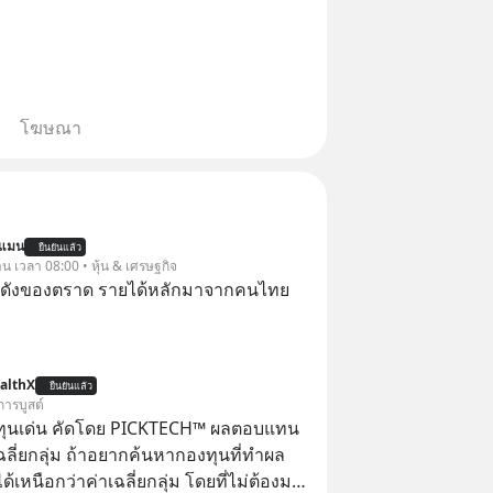
โฆษณา
นแมน
ยืนยันแล้ว
าน เวลา 08:00 • หุ้น & เศรษฐกิจ
่อดังของตราด รายได้หลักมาจากคนไทย
althX
ยืนยันแล้ว
การบูสต์
ทุนเด่น คัดโดย PICKTECH™ ผลตอบแทน
ฉลี่ยกลุ่ม ถ้าอยากค้นหากองทุนที่ทำผล
อกว่าค่าเฉลี่ยกลุ่ม โดยที่ไม่ต้องมา