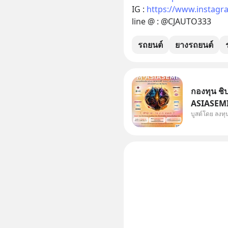
IG : 
https://www.instagr
line @ : @CJAUTO333
รถยนต์
ยางรถยนต์
กองทุน ชิป
ASIASEMI 
บูสต์โดย ลงท
TSMC จากไ
Kioxia จาก