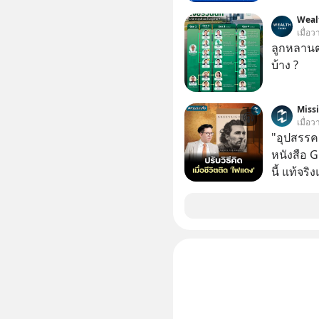
นั่งค้นหา
Weal
PICKTECH
เมื่อว
ให้ได้
ลูกหลานตร
บ้าง ?
Miss
เมื่อว
"อุปสรรค"
หนังสือ 
นี้ แท้จร
เวลาเปลี
หนึ่ง เคย
ล้านดอลล
เขาไม่อยา
คือ โทรศ
ถึง 14 เดือนเต็ม แต่ความเงีย
นั้นกลับก
เขาก้าวขึ