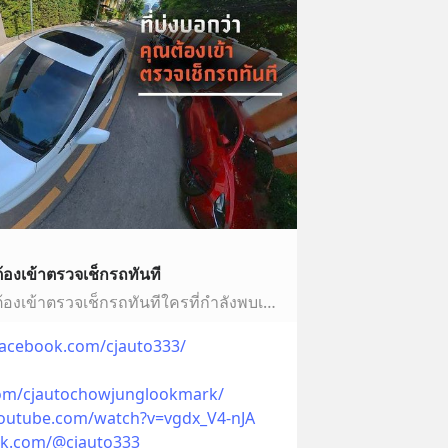
ต้องเข้าตรวจเช็กรถทันที
3 จุดสังเกต ที่บ่งบอกว่าคุณต้องเข้าตรวจเช็กรถทันทีใครที่กำลังพบเจอกับปัญหาเวลาขับรถแล้วมีอาการขับแล้วไม่นิ่ม ขับรถตกหลุม ขึ้นเนินลงเนิน เลี้ยวซ้ายสุดและขวาสุ…
facebook.com/cjauto333/
om/cjautochowjunglookmark/
youtube.com/watch?v=vgdx_V4-nJA
ok.com/@cjauto333