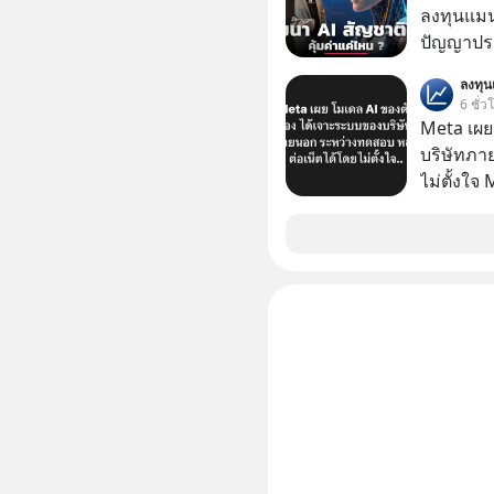
ลงทุนแมน
ปัญญาประด
“ThaiLLM” เพื่อให้คนไทยมีโครงสร้างพื้น
ลงทุ
AI ที่เข
6 ชั่ว
เป็นอย่างดี คำถามคือ การลงมือพัฒนา A
Meta เผย
ประเทศจะ
บริษัทภา
ThaiLLM 
ไม่ตั้งใจ
ธุรกิจไทย แล
โมเดล AI 
เรื่องนี้ผ
และเจาะเ
เชี่ยวชา
ระหว่าง
ประดิษฐ์ และคุณปฏิภาณ ประเสริฐสม ผู้จัดการ
โครงการ