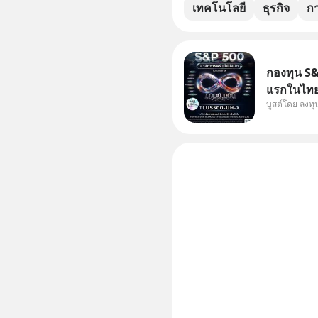
เทคโนโลยี
ธุรกิจ
ก
กองทุน S&P
แรกในไทย 
บูสต์โดย ลงท
แก้ Pain 
กัน 3 เรื่อง