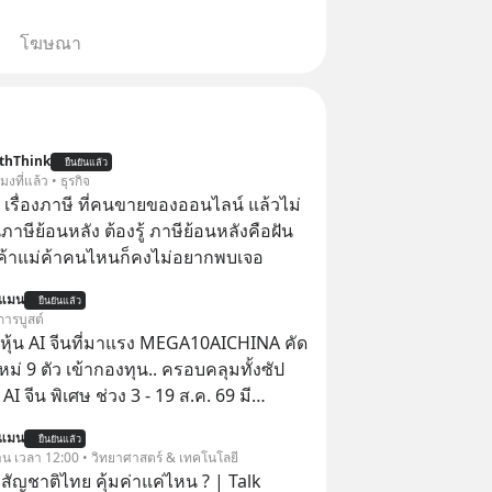
โฆษณา
thThink
ยืนยันแล้ว
โมงที่แล้ว • ธุรกิจ
อ เรื่องภาษี ที่คนขายของออนไลน์ แล้วไม่
ษีย้อนหลัง ต้องรู้ ภาษีย้อนหลังคือฝัน
พ่อค้าแม่ค้าคนไหนก็คงไม่อยากพบเจอ
นแมน
ยืนยันแล้ว
การบูสต์
ุ้น AI จีนที่มาแรง MEGA10AICHINA คัด
ใหม่ 9 ตัว เข้ากองทุน.. ครอบคลุมทั้งซัป
พิเศษ ช่วง 3 - 19 ส.ค. 69 มี
 ลด 50% ค่าธรรมเนียมซื้อ | ยอด 2 ล้าน
นแมน
ยืนยันแล้ว
 ฟรีค่าธรรมเนียมซื้อ
วาน เวลา 12:00 • วิทยาศาสตร์ & เทคโนโลยี
สัญชาติไทย คุ้มค่าแค่ไหน ? | Talk