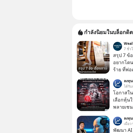
กำลังนิยมในบล็อกดิต
Weal
7 ชั่ว
สรุป 7 ข้
อยากโดนภา
ร้าย ที่
ลงทุ
ได้รับ
โอกาสในห
เลือกหุ้น
พลายเชน AI จีน 
โปรโมชัน
ลงทุ
บาทขึ้นไป
เมื่อ
พัฒนา AI 