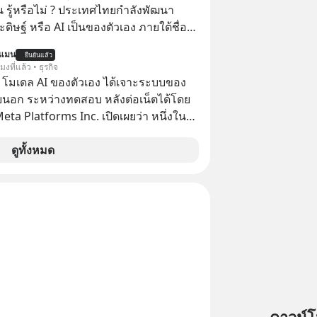
 รู้หรือไม่ ? ประเทศไทยกำลังพัฒนา
ิษฐ์ หรือ AI เป็นของตัวเอง ภายใต้ชื่อ
ฐานด้าน
นแมน
ยืนยันแล้ว
้าใจภาษาไทย และบริบททางสังคมไทยได้
โมงที่แล้ว • ธุรกิจ
I ของ
 โมเดล AI ของตัวเอง ได้เจาะระบบของ
คุ้มค่าแค่ไหน ? และหลังจากนำ
ยนอก ระหว่างทดสอบ หลังต่อเน็ตได้โดย
มาใช้จริง จะเกิดอะไรขึ้นกับสังคมไทย
 Meta Platforms Inc. เปิดเผยว่า หนึ่งใน
ะเศรษฐกิจไทยบ้าง ? ร่วมวิเคราะห์
ของบริษัท สามารถเชื่อมต่ออินเทอร์เน็ต
่านมุมมองของ ดร.อภิวดี ปิยธรรมรงค์ ผู้
ข้าระบบของบริการภายนอกรายหนึ่งได้
ดูทั้งหมด
ญอาวุโสด้านบูรณาการข้อมูลและปัญญา
การทดสอบความปลอดภัยไซเบอร์
 ThaiLLM