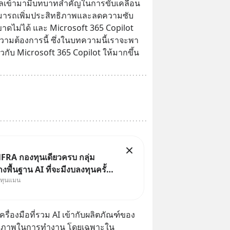
ูลเข้ามามีบทบาทสำคัญในการขับเคลื่อน
่สามารถเพิ่มประสิทธิภาพและลดความซับ
ขาดไม่ได้ และ Microsoft 365 Copilot 
วามต้องการนี้ ซึ่งในบทความนี้เราจะพา
กับ Microsoft 365 Copilot ให้มากขึ้น
FRA กองทุนเดียวครบ กลุ่ม
งพื้นฐาน AI ที่จะมีงบลงทุนครั้ง
งทุนแมน
ะวัติศาสตร์ ที่เรียกว่า AI
le หุ้นกลุ่มนี้ปรับตัวลงมากใน 1
ผ่านมา แต่ความจริงคือทั่วโลกยัง
รื่องมือที่รวม AI เข้ากับผลิตภัณฑ์ของ 
ลงทุน AI
สิทธิภาพในการทำงาน โดยเฉพาะใน