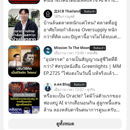
คนน่าจะเคยได้ยินเพลงที่ใช้ AI สร้าง
ผ่านหูกันมาบ้าง เช่น เพลง “ไม่มีใคร
SCB Thailand
ยืนยันแล้ว
รู้ตัวเรา” จากช่องชื่อว่า UNHEARD
ได้รับการบูสต์
MUSIC ที่ตอนนี้มียอดรับชมกว่า 26
บ้านล้นตลาดหนักแค่ไหน? ตลาดที่อยู่
ล้านครั้งแล้ว
อาศัยไทยกำลังเจอ Oversupply หนัก
กว่าที่คิด และปัญหานี้อาจไม่ได้จบแค่
เรื่องเศรษฐกิจ #SCBEIC #อสังหา #บ้าน
Mission To The Moon
ยืนยันแล้ว
ล้นตลาด #เศรษฐกิจไทย #EICAround
เมื่อวาน เวลา 13:00 • หนังสือ
#SCBThailand สามารถดูคลิปที่
"อุปสรรค" อาจเป็นสัญญาณสู่ชีวิตที่ดี
youtube ประกอบได้ที่ link :
กว่า? #สรุปหนังสือ Greenlights | MM
https://youtube.com/shorts/-
EP.2725 “ไฟแดงในวันนี้ แท้จริงแล้ว
xU9gYcfVJk?feature=share
อาจเป็นสัญญาณไฟเขียวที่ยังไม่ถึงเวลา
ด.ดล Blog
ยืนยันแล้ว
เปลี่ยนสี” McConaughey ดาราดาวรุ่ง
เมื่อวาน เวลา 12:07 • ธุรกิจ
ในยุคหนึ่ง เคยปฏิเสธเงินค่าตัวหนังรอม
หรือจะเป็น Oracle? โดมิโน่ตัวแรกของ
คอมที่สูงถึง 14.5 ล้านดอลลาร์ (หรือ
ฟองสบู่ AI จากเสือนอนกิน สู่ลูกหนี้แสน
ราว 500 ล้านบาท) เพียงเพราะเขาไม่
ล้าน ลองหลับตาจินตนาการดูนะครับว่า
อยากขังตัวเองไว้ในกล่องเดิมๆ ผลที่
ถ้าหากเราต้องทำงานกับบริษัทที่ขึ้นชื่อ
ตามมาคือ โทรศัพท์ของเขากลายเป็น
ว่าเขี้ยวลากดินสุดๆ มันจะน่าปวดหัว
ดูทั้งหมด
ความเงียบสนิทนานถึง 14 เดือนเต็ม แต่