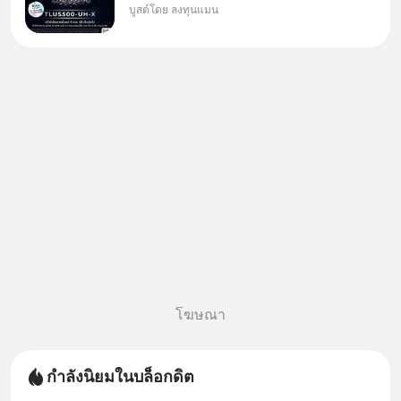
บูสต์โดย ลงทุนแมน
กองทุนที่ออกแบบมาเพื่อแก้ Pain
Point ใหญ่ของนักลงทุนไทย
พร้อมกัน 3 เรื่อง
โฆษณา
กำลังนิยมในบล็อกดิต