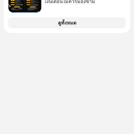
เงินเดือนไม่ควรมองข้าม
กำลังก่อตัวขึ้น จาก "ระเบิดหนี้สิน
มหาศาล" ผสานเข้ากับ "ฟองสบู่กระแส
AI" ที่ผู้คนกำลังแห่ไล่ราคาอย่างบ้าคลั่ง
ดูทั้งหมด
บทเรียนจากประวัติศาสตร์ 500 ปี บอก
อะไรเรา? ระเบียบโลกกำลังจะเปลี่ยน
มือไปในทิศทางไหน? และเราควรรับมือ
อย่างไรก่อนที่ทุกอย่างจะสายเกินไป?
ร่วมเจาะลึกบทวิเคราะห์และข้อคิดการ
เงินฉบับ Dalio กันได้ใน EP. นี้
#RayDalio #สรุปบทเรียน #การเงินการ
ลงทุน #MissionToTheMoon
#MissionToTheMoonPodcast