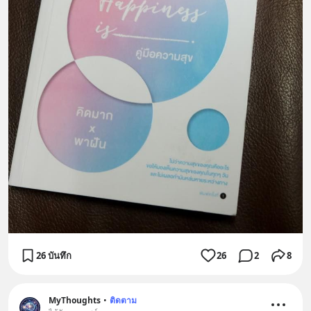
26 บันทึก
26
2
8
MyThoughts
•
ติดตาม