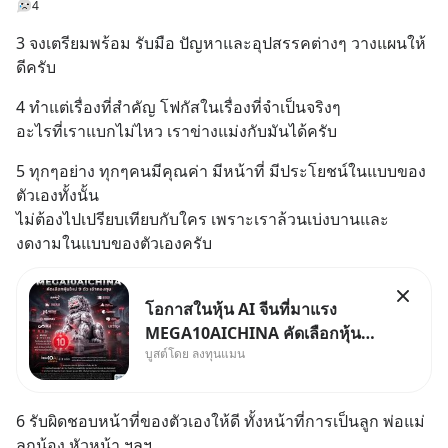
4
3 จงเตรียมพร้อม รับมือ ปัญหาและอุปสรรคต่างๆ วางแผนให้
ดีครับ
4 ทำแต่เรื่องที่สำคัญ โฟกัสในเรื่องที่จำเป็นจริงๆ
อะไรที่เราแบกไม่ไหว เราข่างแม่งกับมันได้ครับ
5 ทุกๆอย่าง ทุกๆคนมีคุณค่า มีหน้าที่ มีประโยชน์ในแบบของ
ตัวเองทั้งนั้น
ไม่ต้องไปเปรียบเทียบกับใคร เพราะเราล้วนเบ่งบานและ
งดงามในแบบของตัวเองครับ
โอกาสในหุ้น AI จีนที่มาแรง
MEGA10AICHINA คัดเลือกหุ้น
บูสต์โดย ลงทุนแมน
ใหม่ 9 ตัว เข้ากองทุน.. ครอบคลุม
ทั้งซัปพลายเชน AI จีน พิเศษ ช่วง
3 - 19 ส.ค. 69 มีโปรโมชัน ลด
6 รับผิดชอบหน้าที่ของตัวเองให้ดี ทั้งหน้าที่การเป็นลูก พ่อแม่ 
50% ค่าธรรมเนียมซื้อ | ยอด 2
ลูกน้อง หัวหน้า ฯลฯ