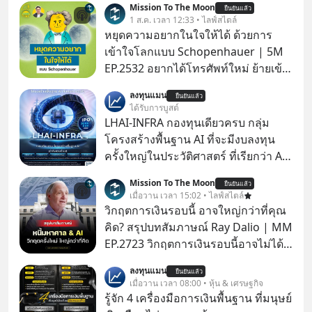
Mission To The Moon
ยืนยันแล้ว
1 ส.ค. เวลา 12:33 • ไลฟ์สไตล์
หยุดความอยากในใจให้ได้ ด้วยการ
เข้าใจโลกแบบ Schopenhauer | 5M
EP.2532 อยากได้โทรศัพท์ใหม่ ย้ายเข้า
บ้านหลังใหม่ หรือเลื่อนตำแหน่งในฝัน
ลงทุนแมน
ยืนยันแล้ว
เคยสงสัยไหมว่าทำไมพอได้ของที่อยาก
ได้รับการบูสต์
ได้มาแล้วความสุขนั้นกลับอยู่กับเราได้
LHAI-INFRA กองทุนเดียวครบ กลุ่ม
ไม่นาน? นี่คือกลไกพื้นฐานของมนุษย์ที่
โครงสร้างพื้นฐาน AI ที่จะมีงบลงทุน
Arthur Schopenhauer นักปรัชญา
ครั้งใหญ่ในประวัติศาสตร์ ที่เรียกว่า AI
ชาวเยอรมันเคยอธิบายไว้เมื่อ 200 กว่า
Supercycle หุ้นกลุ่มนี้ปรับตัวลงมากใน
Mission To The Moon
ปีก่อน แล้วเราจะหยุดวงจรความอยาก
ยืนยันแล้ว
1 เดือนที่ผ่านมา แต่ความจริงคือทั่วโลก
เมื่อวาน เวลา 15:02 • ไลฟ์สไตล์
ในใจเพื่อความสุขที่ยั่งยืนได้อย่างไร?
ยังเดินหน้าลงทุน AI อย่างต่อเนื่อง ซึ่ง
วิกฤตการเงินรอบนี้ อาจใหญ่กว่าที่คุณ
ติดตามได้ในพอดแคสต์ 5M EP. นี้
ต้องการโครงสร้างพื้นฐานด้าน AI
คิด? สรุปบทสัมภาษณ์ Ray Dalio | MM
#goodtime #5minutespodcast
จำนวนมาก ตั้งแต่เมโมรีชิป เก็บข้อมูล
EP.2723 วิกฤตการเงินรอบนี้อาจไม่ได้
#missiontothemoonpodcast
ยันระบบไฟฟ้า และระบายความร้อน
เหมือนทุกครั้งที่เราเคยเจอ เมื่อ Ray
ลงทุนแมน
ยืนยันแล้ว
Dalio ชายผู้เคยทำนายวิกฤตเศรษฐกิจ
เมื่อวาน เวลา 08:00 • หุ้น & เศรษฐกิจ
มาแล้วหลายต่อหลายครั้ง ออกมาส่ง
รู้จัก 4 เครื่องมือการเงินพื้นฐาน ที่มนุษย์
สัญญาณเตือนระเบิดเวลาลูกใหม่ที่