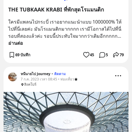
THE TUBKAAK KRABI ที่พักสุดโรแมนติก
ใครมีแพลนไปกระบี่ เราอยากแนะนำแบบ 1000000% ให้
ไปที่นี่เลยค่ะ มันโรแมนติกมากกกก เรามีโอกาสได้ไปที่นี่
รอบที่สองแล้วค่ะ รอบนี้ประทับใจมากกว่าเดิมอีกกกกก
... 
อ่านต่อ
69 บันทึก
45
5
79
หนีนายไป Journey
•
ติดตาม
7 ก.ค. 2023 เวลา 08:45 • ท่องเที่ยว
สิงคโปร์