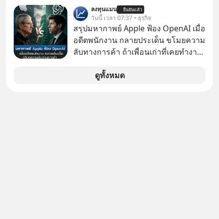
มาก ๆ แล้วเจอร้านขายน้ำอยู่สองร้านที่
ลงทุนแมน
ยืนยันแล้ว
ขายของเหมือนกันทุกอย่าง
วันนี้ เวลา 07:37 • ธุรกิจ
สรุปมหากาพย์ Apple ฟ้อง OpenAI เมื่อ
อดีตพนักงาน กลายประเด็น ขโมยความ
ลับทางการค้า ถ้าเพื่อนเก่าที่เคยทำงาน
ด้วยกัน ทักมาขอให้เราช่วยหาไฟล์งาน
เก่าที่เขาเคยทำไว้ ตอนยังอยู่บริษัท
ดูทั้งหมด
เดียวกัน