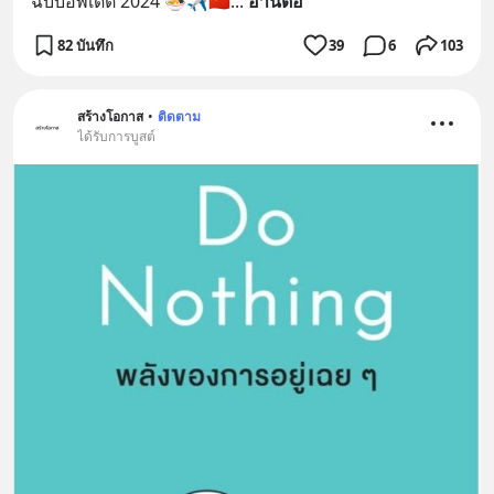
ฉบับอัพเดต 2024 🍜✈️🇨🇳
... 
อ่านต่อ
82 บันทึก
39
6
103
สร้างโอกาส
•
ติดตาม
ได้รับการบูสต์