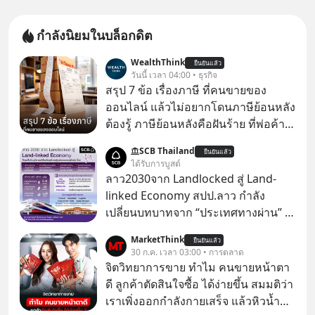
กำลังนิยมในบล็อกดิต
WealthThink
ยืนยันแล้ว
วันนี้ เวลา 04:00 • ธุรกิจ
สรุป 7 ข้อ เรื่องภาษี ที่คนขายของ
ออนไลน์ แล้วไม่อยากโดนภาษีย้อนหลัง
ต้องรู้ ภาษีย้อนหลังคือฝันร้าย ที่พ่อค้า
แม่ค้าคนไหนก็คงไม่อยากพบเจอ
SCB Thailand
ยืนยันแล้ว
ได้รับการบูสต์
ลาว2030จาก Landlocked สู่ Land-
linked Economy สปป.ลาว กำลัง
เปลี่ยนบทบาทจาก “ประเทศทางผ่าน” สู่
“ศูนย์กลางเศรษฐกิจและโลจิสติกส์”
MarketThink
ยืนยันแล้ว
ของอนุภูมิภาคลุ่มแม่น้ำโขง
30 ก.ค. เวลา 03:00 • การตลาด
จิตวิทยาการขาย ทำไม คนขายหน้าตา
ดี ลูกค้าตัดสินใจซื้อ ได้ง่ายขึ้น สมมติว่า
เราเพิ่งออกกำลังกายเสร็จ แล้วหิวน้ำ