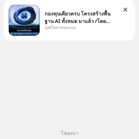
กองทุนเดียวครบ โครงสร้างพื้น
ฐาน AI ทั้งหมด มาแล้ว /โดย
บูสต์โดย ลงทุนแมน
ลงทุนแมน AI Supercycle คือช่วง
เวลาที่เทคโนโลยีปัญญาประดิษฐ์
จะกลายเป็นตัวขับเคลื่อนหลัก ของ
การเติบโตทางเศรษฐกิจ และวิถี
ชีวิตของผู้คนอย่างยาวนานต่
โฆษณา