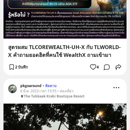
สูตรผสม TLCOREWEALTH-UH-X กับ TLWORLD-
X คำถามยอดฮิตที่คนใช้ WealthX ถามเข้ามา
2 บันทึก
4
pkgoaround
•
ติดตาม
6 มี.ค. 2023 เวลา 15:55 • ท่องเที่ยว
The Tubkaak Krabi Boutique Resort