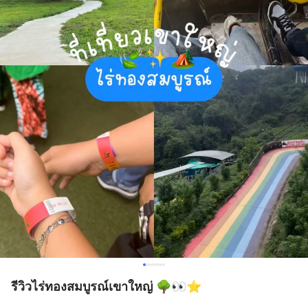
รีวิวไร่ทองสมบูรณ์เขาใหญ่ 🌳👀⭐️