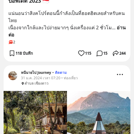
บอัพเดต 2023 🇸🇬
แน่นอนว่าสิงคโปร์ตอนนี้กำลังเป็นที่ฮอตฮิตเลยสำหรับคน
ไทย
เนื่องจากใกล้และไปง่ายมากๆ นั่งเครื่องแค่ 2 ชั่วโม
... 
อ่าน
ต่อ
2
118 บันทึก
115
15
244
หนีนายไป Journey
•
ติดตาม
31 ม.ค. 2024 เวลา 07:20 • ท่องเที่ยว
ตำบล เชียงดาว