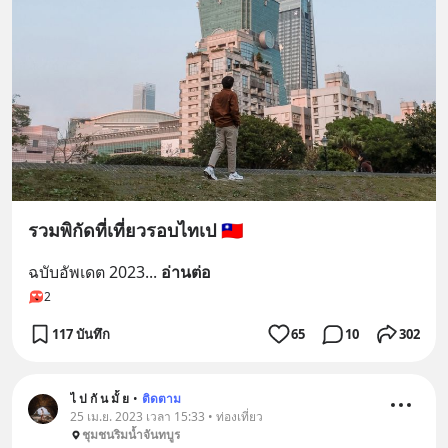
รวมพิกัดที่เที่ยวรอบไทเป 🇹🇼
ฉบับอัพเดต 2023
... 
อ่านต่อ
2
117 บันทึก
65
10
302
ไ ป กั น มั้ ย
•
ติดตาม
25 เม.ย. 2023 เวลา 15:33 • ท่องเที่ยว
ชุมชนริมน้ำจันทบูร