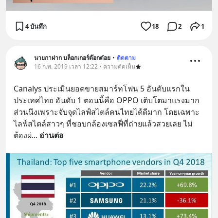
4 บันทึก
18
2
1
นายกาฝาก บล็อกเกอร์ต๊อกต๋อย
•
ติดตาม
16 ก.พ. 2019 เวลา 12:22 • ความคิดเห็น
Canalys ประเมินยอดขายสมาร์ทโฟน 5 อันดับแรกใน
ประเทศไทย อันดับ 1 ตอนนี้คือ OPPO เติบโตมาแรงมาก 
ส่วนนึงเพราะจับจุดไลฟ์สไตล์คนไทยได้ดีมาก โดยเฉพาะ
ไลฟ์สไตล์สาวๆ ที่ชอบกล้องเซลฟี่ที่ถ่ายแล้วสวยเลย ไม่
ต้องผ่
... 
อ่านต่อ