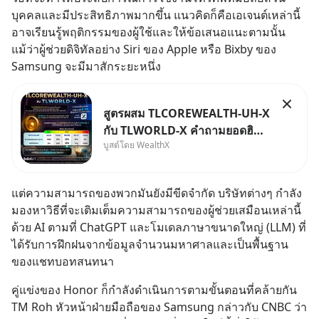
บุคคลและมีประสิทธิภาพมากขึ้น แนวคิดก็คือเอเจนต์เหล่านี้
อาจเรียนรู้พฤติกรรมของผู้ใช้และให้ข้อเสนอแนะตามนั้น
แม้ว่าผู้ช่วยดิจิทัลอย่าง Siri ของ Apple หรือ Bixby ของ 
Samsung จะมีมาสักระยะหนึ่ง
สูตรผสม TLCOREWEALTH-UH-X
กับ TLWORLD-X คำถามยอดฮิตที่
บูสต์โดย WealthX
คนใช้ WealthX ถามเข้ามา
แต่ความสามารถของพวกมันยังมีขีดจำกัด บริษัทต่างๆ กำลัง
มองหาวิธีที่จะเติมเต็มความสามารถของผู้ช่วยเสมือนเหล่านี้
ด้วย AI ตามที่ ChatGPT และโมเดลภาษาขนาดใหญ่ (LLM) ที่
ได้รับการฝึกฝนจากข้อมูลจำนวนมหาศาลและเป็นพื้นฐาน
ของแชทบอทสนทนา
คู่แข่งของ Honor ก็กำลังดำเนินการตามขั้นตอนที่คล้ายกัน 
TM Roh หัวหน้าฝ่ายมือถือของ Samsung กล่าวกับ CNBC ว่า