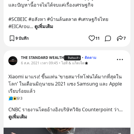
และปัญหานี้อาจไม่ได้จบแค่เรื่องเศรษฐกิจ 
#SCBEIC #อสังหา #บ้านล้นตลาด #เศรษฐกิจไทย 
#EICArou
... 
ดูเพิ่มเติม
9 บันทึก
11
7
THE STANDARD WEALTH
•
ติดตาม
ยืนยันแล้ว
6 ส.ค. 2021 เวลา 09:45 • ไอที & แก็ดเจ็ต
Xiaomi มาแรง! ขึ้นแท่น ‘ขายสมาร์ทโฟนได้มากที่สุดใน
โลก’ ในเดือนมิถุนายน 2021 แซง Samsung และ Apple 
เรียบร้อยแล้ว
3
CNBC รายงานโดยอ้างอิงบริษัทวิจัย Counterpoint ว่า
... 
ดูเพิ่มเติม