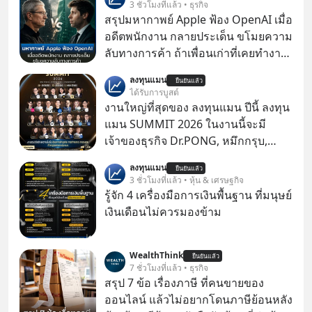
3 ชั่วโมงที่แล้ว • ธุรกิจ
สรุปมหากาพย์ Apple ฟ้อง OpenAI เมื่อ
อดีตพนักงาน กลายประเด็น ขโมยความ
ลับทางการค้า ถ้าเพื่อนเก่าที่เคยทำงาน
ด้วยกัน ทักมาขอให้เราช่วยหาไฟล์งาน
ลงทุนแมน
ยืนยันแล้ว
เก่าที่เขาเคยทำไว้ ตอนยังอยู่บริษัท
ได้รับการบูสต์
เดียวกัน
งานใหญ่ที่สุดของ ลงทุนแมน ปีนี้ ลงทุน
แมน SUMMIT 2026 ในงานนี้จะมี
เจ้าของธุรกิจ Dr.PONG, หมึกกรุบ,
Srichand, Jones’ Salad, LA GLACE,
ลงทุนแมน
ยืนยันแล้ว
Fastwork, MizuMi, KARMART, อิชิตัน
3 ชั่วโมงที่แล้ว • หุ้น & เศรษฐกิจ
มาแชร์ความรู้การสร้างธุรกิจ
รู้จัก 4 เครื่องมือการเงินพื้นฐาน ที่มนุษย์
เงินเดือนไม่ควรมองข้าม
WealthThink
ยืนยันแล้ว
7 ชั่วโมงที่แล้ว • ธุรกิจ
สรุป 7 ข้อ เรื่องภาษี ที่คนขายของ
ออนไลน์ แล้วไม่อยากโดนภาษีย้อนหลัง