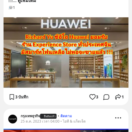
!!!!
... 
ดูเพิ่มเติม
1
3 บันทึก
3
1
กรุงเทพธุรกิจ
•
ติดตาม
ยืนยันแล้ว
25 ต.ค. 2023 เวลา 04:00 • ไอที & แก็ดเจ็ต