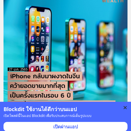
Blockdit ใช้งานได้ดีกว่าบนแอป
เปิดโพสต์นี้ในแอป Blockdit เพื่อรับประสบการณ์เต็มรูปแบบ
2 บันทึก
13
2
เปิดผ่านแอป