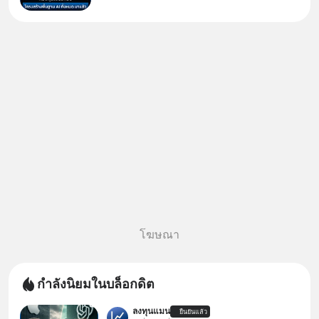
เวลาที่เทคโนโลยีปัญญาประดิษฐ์
จะกลายเป็นตัวขับเคลื่อนหลัก ของ
การเติบโตทางเศรษฐกิจ และวิถี
ชีวิตของผู้คนอย่างยาวนานต่
โฆษณา
กำลังนิยมในบล็อกดิต
ลงทุนแมน
ยืนยันแล้ว