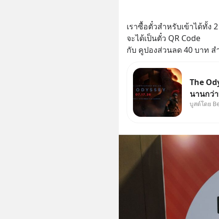
เราซื้อตั๋วสำหรับเข้าได้ทั้
จะได้เป็นตั๋ว QR Code
กับ คูปองส่วนลด 40 บาท สำหร
The Ody
นานกว่าท
บูสต์โดย B
บ้านจริ
264.1