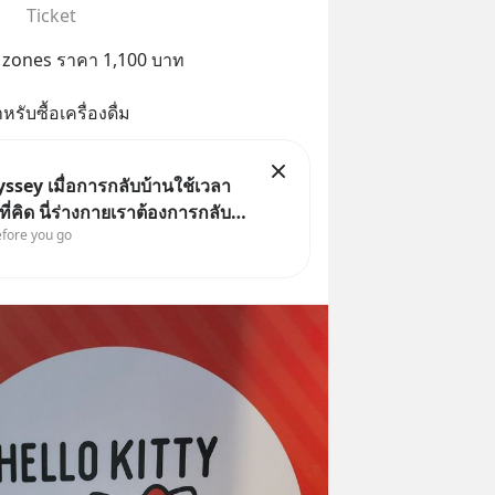
Ticket
ง 2 zones ราคา 1,100 บาท
ับซื้อเครื่องดื่ม
ssey เมื่อการกลับบ้านใช้เวลา
ี่คิด นี่ร่างกายเราต้องการกลับ
efore you go
งหรือ (SPOILED ALERT!!!) 🔥