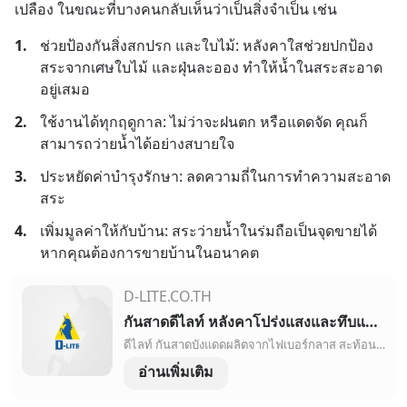
เปลือง ในขณะที่บางคนกลับเห็นว่าเป็นสิ่งจำเป็น เช่น
1.
ช่วยป้องกันสิ่งสกปรก และใบไม้: หลังคาใสช่วยปกป้อง
สระจากเศษใบไม้ และฝุ่นละออง ทำให้น้ำในสระสะอาด
อยู่เสมอ
2.
ใช้งานได้ทุกฤดูกาล: ไม่ว่าจะฝนตก หรือแดดจัด คุณก็
สามารถว่ายน้ำได้อย่างสบายใจ
3.
ประหยัดค่าบำรุงรักษา: ลดความถี่ในการทำความสะอาด
สระ
4.
เพิ่มมูลค่าให้กับบ้าน: สระว่ายน้ำในร่มถือเป็นจุดขายได้ 
หากคุณต้องการขายบ้านในอนาคต
D-LITE.CO.TH
กันสาดดีไลท์ หลังคาโปร่งแสงและทึบแสงชั้นนำจากออสเตรเลีย|ดีไลท์><meta property=
ดีไลท์ กันสาดบังแดดผลิตจากไฟเบอร์กลาส สะท้อนยูวีได้ถึง 99% ป้องกันความร้อนและกระจายแสงได้ทั่วถึง มองหากันสาดทึบแสงและกันสาดโปร่งแสงที่ได้มาตรฐาน มองหาดีไลท์
อ่านเพิ่มเติม