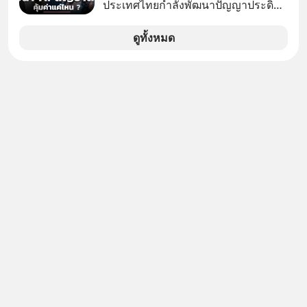
ประเทศไทยกำลังพัฒนาปัญญาประดิษฐ์
หรือ AI เป็นของตัวเอง ภายใต้ชื่อ
“ThaiLLM” เพื่อให้คนไทยมีโครงสร้าง
ดูทั้งหมด
พื้นฐานด้าน AI ที่เข้าใจภาษาไทย และ
บริบททางสังคมไทยได้เป็นอย่างดี
คำถามคือ การลงมือพัฒนา AI ของ
ประเทศจะคุ้มค่าแค่ไหน ? และหลังจาก
นำ ThaiLLM มาใช้จริง จะเกิดอะไรขึ้น
กับสังคมไทย ธุรกิจไทย และเศรษฐกิจ
ไทยบ้าง ? ร่วมวิเคราะห์เรื่องนี้ผ่านมุม
มองของ ดร.อภิวดี ปิยธรรมรงค์ ผู้
เชี่ยวชาญอาวุโสด้านบูรณาการข้อมูล
และปัญญาประดิษฐ์ และคุณปฏิภาณ
ประเสริฐสม ผู้จัดการโครงการ
ThaiLLM