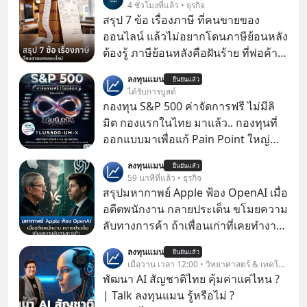
4 ชั่วโมงที่แล้ว • ธุรกิจ
สรุป 7 ข้อ เรื่องภาษี ที่คนขายของ
ออนไลน์ แล้วไม่อยากโดนภาษีย้อนหลัง
ต้องรู้ ภาษีย้อนหลังคือฝันร้าย ที่พ่อค้า
แม่ค้าคนไหนก็คงไม่อยากพบเจอ
ลงทุนแมน
ยืนยันแล้ว
ได้รับการบูสต์
กองทุน S&P 500 ค่าจัดการฟรี ไม่มีลิ
มิต กองแรกในไทย มาแล้ว.. กองทุนที่
ออกแบบมาเพื่อแก้ Pain Point ใหญ่
ของนักลงทุนไทยพร้อมกัน 3 เรื่อง
ลงทุนแมน
ยืนยันแล้ว
59 นาทีที่แล้ว • ธุรกิจ
สรุปมหากาพย์ Apple ฟ้อง OpenAI เมื่อ
อดีตพนักงาน กลายประเด็น ขโมยความ
ลับทางการค้า ถ้าเพื่อนเก่าที่เคยทำงาน
ด้วยกัน ทักมาขอให้เราช่วยหาไฟล์งาน
ลงทุนแมน
ยืนยันแล้ว
เก่าที่เขาเคยทำไว้ ตอนยังอยู่บริษัท
เมื่อวาน เวลา 12:00 • วิทยาศาสตร์ & เทคโนโลยี
เดียวกัน
พัฒนา AI สัญชาติไทย คุ้มค่าแค่ไหน ?
| Talk ลงทุนแมน รู้หรือไม่ ?