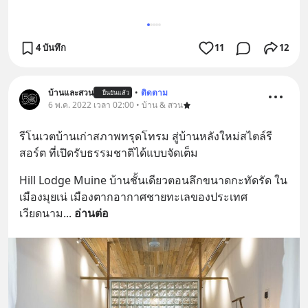
4 บันทึก
11
12
บ้านและสวน
•
ติดตาม
ยืนยันแล้ว
6 พ.ค. 2022 เวลา 02:00 • บ้าน & สวน
รีโนเวตบ้านเก่าสภาพทรุดโทรม สู่บ้านหลังใหม่สไตล์รี
สอร์ต ที่เปิดรับธรรมชาติได้แบบจัดเต็ม
Hill Lodge Muine บ้านชั้นเดียวตอนลึกขนาดกะทัดรัด ใน
เมืองมุยเน่ เมืองตากอากาศชายทะเลของประเทศ
เวียดนาม
... 
อ่านต่อ