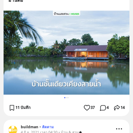
อ่านต่อ
11 บันทึก
37
4
14
buildman
•
ติดตาม
4 มิ.ย. 2021 เวลา 04:30 • บ้าน & สวน