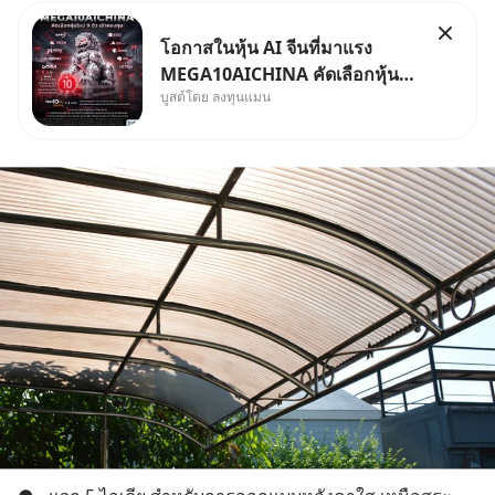
โอกาสในหุ้น AI จีนที่มาแรง
MEGA10AICHINA คัดเลือกหุ้น
บูสต์โดย ลงทุนแมน
ใหม่ 9 ตัว เข้ากองทุน.. ครอบคลุม
ทั้งซัปพลายเชน AI จีน พิเศษ ช่วง
3 - 19 ส.ค. 69 มีโปรโมชัน ลด
50% ค่าธรรมเนียมซื้อ | ยอด 2
ล้านบาทขึ้นไป ฟรีค่าธรร