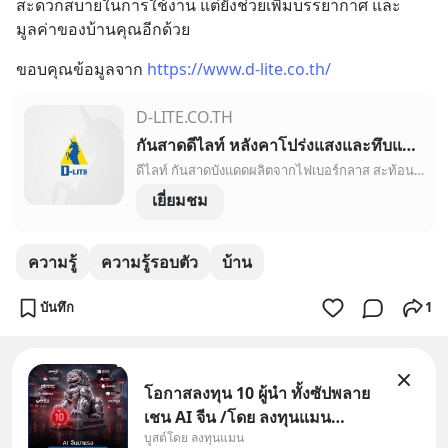
สะดวกสบายในการใช้งาน แต่ยังช่วยเพิ่มบรรยากาศ และ
มูลค่าของบ้านคุณอีกด้วย
ขอบคุณข้อมูลจาก 
https://www.d-lite.co.th/
D-LITE.CO.TH
กันสาดดีไลท์ หลังคาโปร่งแสงและทึบแสงชั้นนำจากออสเตรเลีย|ดีไลท์><meta property=
ดีไลท์ กันสาดบังแดดผลิตจากไฟเบอร์กลาส สะท้อนยูวีได้ถึง 99% ป้องกันความร้อนและกระจายแสงได้ทั่วถึง มองหากันสาดทึบแสงและกันสาดโปร่งแสงที่ได้มาตรฐาน มองหาดีไลท์
เยี่ยมชม
ความรู้
ความรู้รอบตัว
บ้าน
บันทึก
1
โอกาสลงทุน 10 ผู้นำ ทั้งซัปพลาย
เชน AI จีน /โดย ลงทุนแมน
บูสต์โดย ลงทุนแมน
✅ลงทุนตรง คัด 10 ผู้นำเน้น ๆ ใน