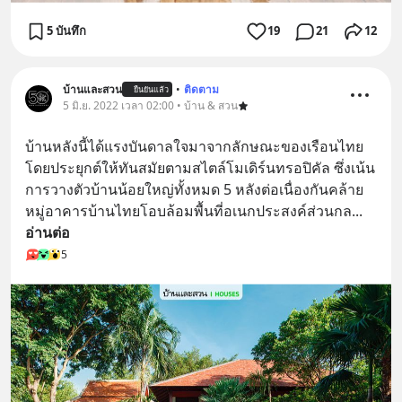
5 บันทึก
19
21
12
บ้านและสวน
•
ติดตาม
ยืนยันแล้ว
5 มิ.ย. 2022 เวลา 02:00 • บ้าน & สวน
บ้านหลังนี้ได้แรงบันดาลใจมาจากลักษณะของเรือนไทย
โดยประยุกต์ให้ทันสมัยตามสไตล์โมเดิร์นทรอปิคัล ซึ่งเน้น
การวางตัวบ้านน้อยใหญ่ทั้งหมด 5 หลังต่อเนื่องกันคล้าย
หมู่อาคารบ้านไทยโอบล้อมพื้นที่อเนกประสงค์ส่วนกล
... 
อ่านต่อ
5