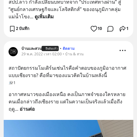
สปป.ลาว กำลังเปลี่ยนบทบาทจาก “ประเทศทางผ่าน” สู่ 
“ศูนย์กลางเศรษฐกิจและโลจิสติกส์” ของอนุภูมิภาคลุ่ม
แม่น้ำโขง
... 
ดูเพิ่มเติม
2 บันทึก
10
1
บ้านและสวน
•
ติดตาม
ยืนยันแล้ว
29 พ.ค. 2022 เวลา 02:00 • บ้าน & สวน
สถาปัตยกรรมโมเดิร์นเช่นไรคือคำตอบของภูมิอาอากาศ
แบบเชียงราย? คือที่มาของแนวคิดในบ้านหลังนี้
1
อากาศหนาวของเมืองเหนือ คงเป็นภาพจำของใครหลาย
คนเมื่อกล่าวถึงเชียงราย แต่ในความเป็นจริงแล้วเมื่อถึง
ฤดู
... 
อ่านต่อ