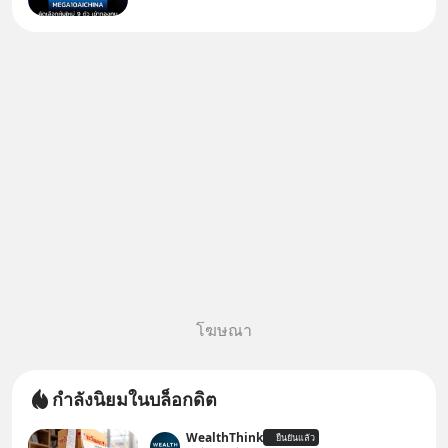
ธีม AI จีน ✅คัดเลือกหุ้นใหม่ 9 ตัว
เข้ากองทุน ✅ร่วมเป็นเจ้าของผู้นำ
AI จีน ตั้งแต่โรงงานผลิตชิป หน่วย
ความจำ โมเดล
โฆษณา
กำลังนิยมในบล็อกดิต
WealthThink
ยืนยันแล้ว