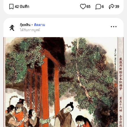
42 บันทึก
65
6
39
กุ้ยหลิน
•
ติดตาม
ได้รับการบูสต์