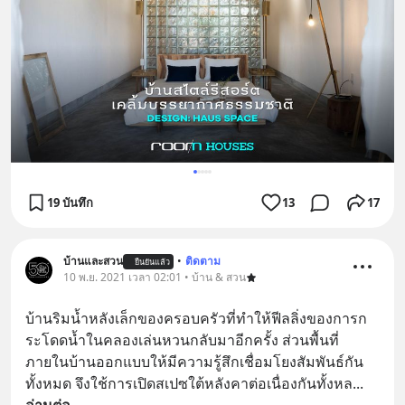
19 บันทึก
13
17
บ้านและสวน
•
ติดตาม
ยืนยันแล้ว
10 พ.ย. 2021 เวลา 02:01 • บ้าน & สวน
บ้านริมน้ำหลังเล็กของครอบครัวที่ทำให้ฟีลลิ่งของการก
ระโดดน้ำในคลองเล่นหวนกลับมาอีกครั้ง ส่วนพื้นที่
ภายในบ้านออกแบบให้มีความรู้สึกเชื่อมโยงสัมพันธ์กัน
ทั้งหมด จึงใช้การเปิดสเปซใต้หลังคาต่อเนื่องกันทั้งหล
... 