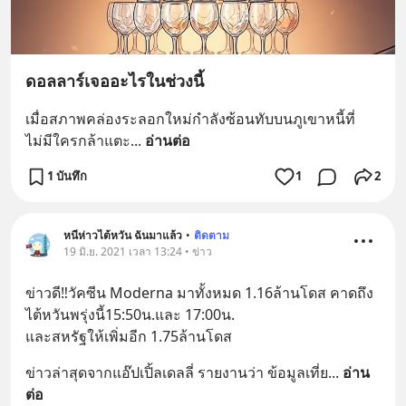
ดอลลาร์เจออะไรในช่วงนี้
เมื่อสภาพคล่องระลอกใหม่กำลังซ้อนทับบนภูเขาหนี้ที่
ไม่มีใครกล้าแตะ
... 
อ่านต่อ
1 บันทึก
1
2
หนีห่าวไต้หวัน ฉันมาแล้ว
•
ติดตาม
19 มิ.ย. 2021 เวลา 13:24 • ข่าว
ข่าวดี‼️วัคซีน Moderna มาทั้งหมด 1.16ล้านโดส คาดถึง
ไต้หวันพรุ่งนี้15:50น.และ 17:00น.
และสหรัฐให้เพิ่มอีก 1.75ล้านโดส
ข่าวล่าสุดจากแอ๊ปเปิ้ลเดลลี่ รายงานว่า ข้อมูลเที่ย
... 
อ่าน
ต่อ