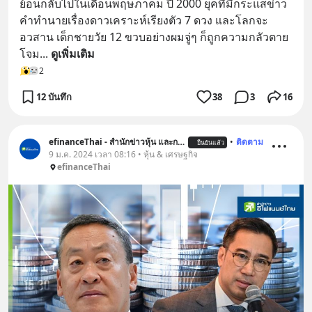
ย้อนกลับไปในเดือนพฤษภาคม ปี 2000 ยุคที่มีกระแสข่าว
คำทำนายเรื่องดาวเคราะห์เรียงตัว 7 ดวง และโลกจะ
อวสาน เด็กชายวัย 12 ขวบอย่างผมจู่ๆ ก็ถูกความกลัวตาย
โจม
... 
ดูเพิ่มเติม
2
12 บันทึก
38
3
16
efinanceThai - สำนักข่าวหุ้น และการลงทุน
•
ติดตาม
ยืนยันแล้ว
9 ม.ค. 2024 เวลา 08:16 • หุ้น & เศรษฐกิจ
efinanceThai