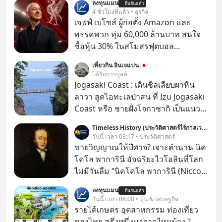
ลงทุนแมน
ยืนยันแล้ว
4 ชั่วโมงที่แล้ว • ธุรกิจ
เจฟฟ์ เบโซส์ ผู้ก่อตั้ง Amazon และ
พรรคพวก ทุ่ม 60,000 ล้านบาท สนใจ
ซื้อหุ้น 30% ในสโมสรฟุตบอล
Liverpool มีรายงานจาก BBC Sport ว่า
เที่ยวกิน อินเจแปน 🇯🇵
กลุ่มนักลงทุนที่มี เจฟฟ์ เบโซส์ (Jeff
ได้รับการบูสต์
Bezos) มหาเศรษฐีและผู้ก่อตั้ง
Jogasaki Coast : เดินชิลเลียบผาหิน
Amazon กับอามิต ภาเทีย (Amit
ลาวา สูดไอทะเลป่าสน ที่ Izu Jogasaki
Bhatia) นักธุรกิจชาวอังกฤษเชื้อสาย
Coast หรือ ชายฝั่งโจกาซากิ เป็นแนว
อินเดีย และเอดูอาร์โด ซาเวริน
หน้าผาหินลาวาสีเข้ม เรียงยาวประมาณ
Timeless History (ประวัติศาสตร์ไร้กาลเวลา)
(Eduardo Saverin) ผู้ร่วมก่อตั้ง
9 กิโลเมตร ที่เมืองอิโตะ จังหวัดชิสึโอ
วันนี้ เวลา 03:17 • ประวัติศาสตร์
Facebook ร่วมอยู่ด้วย
กะ
ขายวิญญาณให้ปีศาจ? เจาะตำนาน นิค
โคโล พาการินี อัจฉริยะไวโอลินที่โลก
ไม่มีวันลืม “นิคโคโล พาการินี (Niccolò
Paganini)” เป็นหนึ่งในนักไวโอลินชาว
ลงทุนแมน
ยืนยันแล้ว
อิตาลีที่มีชื่อเสียงที่สุดในสมัยศตวรรษที่
วันนี้ เวลา 08:00 • หุ้น & เศรษฐกิจ
19 ผู้ทำให้ผู้ชมต้องตกตะลึงด้วยการ
รายได้เกษตร อุตสาหกรรม ท่องเที่ยว
แสดงที่ดูราวกับว่าเป็นไปไม่ได้ ทั้ง
ของไทย ครึ่งหนึ่งมาจากไหนบ้าง ?