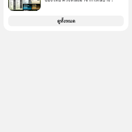
ความเร็ว ความแม่นยำ เทคนิคอัน
แปลกใหม่ และการปรากฏตัวบนเวทีที่
ดึงดูดสายตาอย่างมีพลัง ซึ่งทั้งหมดนี้
ดูทั้งหมด
วิเศษพิสดารเสียจนเริ่มมีข่าวลือสะพัด
ว่าพรสวรรค์ของเขานั้นมาจากพลัง
เหนือธรรมชาติ