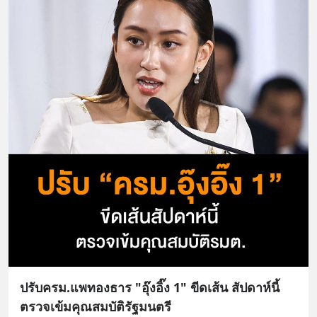
ปรับครม.แพทองธาร "อุ๊งอิ๊ง 1" ขีดเส้น สัปดาห์นี้
ตรวจเข้มคุณสมบัติรัฐมนตรี