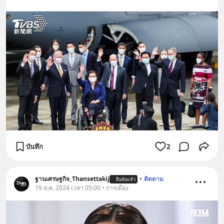
บันทึก
2
ฐานเศรษฐกิจ_Thansettakij
•
ติดตาม
ยืนยันแล้ว
19 ส.ค. 2024 เวลา 05:00 • การเมือง