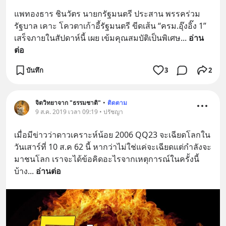
แพทองธาร ชินวัตร นายกรัฐมนตรี ประสาน พรรคร่วม
รัฐบาล เคาะ โควตาเก้าอี้รัฐมนตรี ขีดเส้น “ครม.อุ๊งอิ๊ง 1” 
เสร็จภายในสัปดาห์นี้ เผย เข้มคุณสมบัติเป็นพิเศษ
... 
อ่าน
ต่อ
บันทึก
3
2
จิตวิทยาจาก "ธรรมชาติ"
•
ติดตาม
9 ส.ค. 2019 เวลา 09:19 • ปรัชญา
เมื่อมีข่าวว่าดาวเคราะห์น้อย 2006 QQ23 จะเฉียดโลกใน
วันเสาร์ที่ 10 ส.ค 62 นี้ หากว่าไม่ใช่แค่จะเฉียดแต่กำลังจะ
มาชนโลก เราจะได้ข้อคิดอะไรจากเหตุการณ์ในครั้งนี้
บ้าง
... 
อ่านต่อ