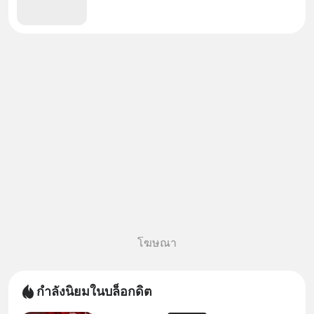
โฆษณา
กำลังนิยมในบล็อกดิต