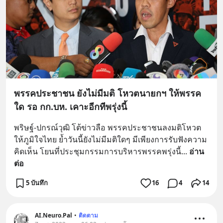
พรรคประชาชน ยังไม่มีมติ โหวตนายกฯ ให้พรรค
ใด รอ กก.บห. เคาะอีกทีพรุ่งนี้
พริษฐ์-ปกรณ์วุฒิ โต้ข่าวลือ พรรคประชาชนลงมติโหวต
ให้ภูมิใจไทย ย้ำวันนี้ยังไม่มีมติใดๆ มีเพียงการรับฟังความ
คิดเห็น โยนที่ประชุมกรรมการบริหารพรรคพรุ่งนี้
... 
อ่าน
ต่อ
5 บันทึก
16
4
14
AI.Neuro.Pal
•
ติดตาม