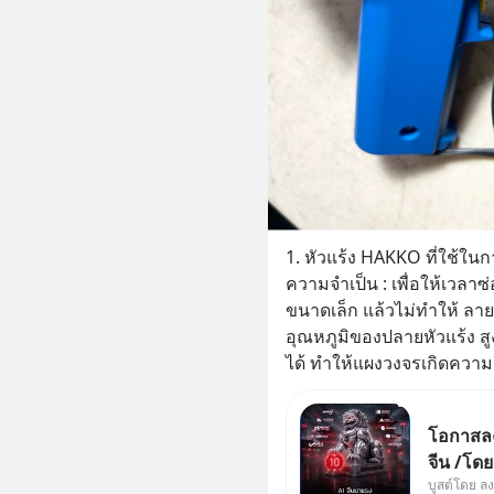
1. หัวแร้ง HAKKO ที่ใช้ในก
ความจำเป็น : เพื่อให้เวลา
ขนาดเล็ก แล้วไม่ทำให้ ล
อุณหภูมิของปลายหัวแร้ง 
ได้ ทำให้แผงวงจรเกิดความ
โอกาสลงท
จีน /โด
บูสต์โดย ล
ผู้นำเน้