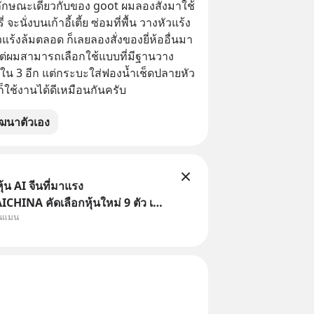
ลักษณะเดียวกับของ goot ผมลองสั่งมาใช้ 
นั่งบนเก้าอี้เตี้ย ซ่อมที่พื้น วางหัวแร้ง
ัวแร้งล้มตลอด ก็เลยลองสั่งของยี่ห้ออื่นมา 
น แต่ผมสามารถเลือกใช้แบบที่มีฐานวาง
1 ใน 3 อีก แต่กระบะใส่ฟองน้ำเช็ดปลายหัว
็ใช้งานได้ดีเหมือนกันครับ
ฒนาตัวเอง
้น AI จีนที่มาแรง
HINA คัดเลือกหุ้นใหม่ 9 ตัว เข้า
ุนแมน
ครอบคลุมทั้งซัปพลายเชน AI จีน
รมเนียมซื้อ | ยอด 2 ล้านบาทขึ้น
ธรร