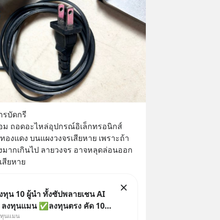
ารบัดกรี
ซ่อม ถอดอะไหล่อุปกรณ์อิเล็กทรอนิกส์
ายทองแดง บนแผงวงจรเสียหาย เพราะถ้า
สูงมากเกินไป ลายวงจร อาจหลุดล่อนออก
เสียหาย
ุน 10 ผู้นำ ทั้งซัปพลายเชน AI
ย ลงทุนแมน ✅ลงทุนตรง คัด 10
งทุนแมน
น ๆ ในธีม AI จีน ✅คัดเลือกหุ้น