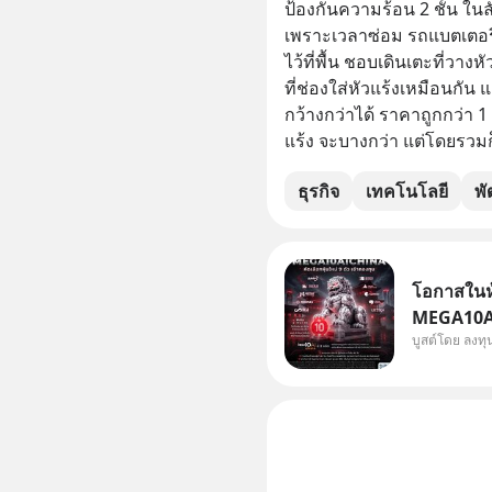
ป้องกันความร้อน 2 ชั้น ใน
เพราะเวลาซ่อม รถแบตเตอรี่ จะ
ไว้ที่พื้น ชอบเดินเตะที่วางห
ที่ช่องใส่หัวแร้งเหมือนกั
กว้างกว่าได้ ราคาถูกกว่า 
แร้ง จะบางกว่า แต่โดยรวมก
ธุรกิจ
เทคโนโลยี
พั
โอกาสในหุ
MEGA10AIC
บูสต์โดย ลงท
กองทุน.. 
พิเศษ ช่วง 3 - 19 ส.ค. 69 มีโปรโมชัน ลด
50% ค่าธร
ไป ฟรีค่า