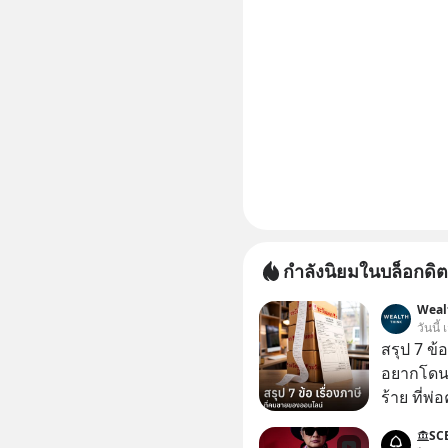
กำลังนิยมในบล็อกดิต
Weal
วันนี้
สรุป 7 ข้
อยากโดนภา
ร้าย ที่
SC