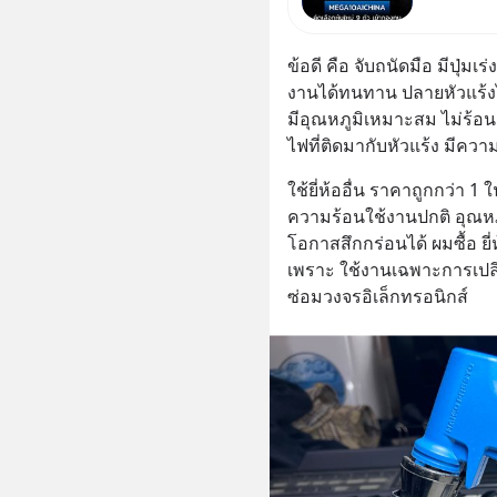
ใหม่ 9 ต
ผู้นำ AI
ข้อดี คือ จับถนัดมือ มีปุ่มเร
ความจำ
งานได้ทนทาน ปลายหัวแร้งไม่
มีอุณหภูมิเหมาะสม ไม่ร้อน
ไฟที่ติดมากับหัวแร้ง มีควา
ใช้ยี่ห้ออื่น ราคาถูกกว่า 1 
ความร้อนใช้งานปกติ อุณหภ
โอกาสสึกกร่อนได้ ผมซื้อ ยี่
เพราะ ใช้งานเฉพาะการเปลี่ย
ซ่อมวงจรอิเล็กทรอนิกส์