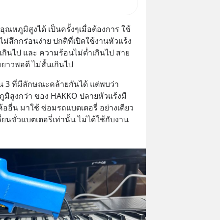
ัว เข้ากองทุน ✅ร่วมเป็นเจ้าของ
 จีน ตั้งแต่โรงงานผลิตชิป หน่วย
่งอุณหภูมิสูงได้ เป็นครั้งๆเมื่อต้องการ ใช้
 โมเดล
สึกกร่อนง่าย ปกติที่เปิดใช้งานหัวแร้ง 
เกินไป และ ความร้อนไม่ต่ำเกินไป สาย
มยาวพอดี ไม่สั้นเกินไป
ใน 3 ที่มีลักษณะคล้ายกันได้ แต่พบว่า
ูมิสูงกว่า ของ HAKKO ปลายหัวแร้งมี
ห้ออื่น มาใช้ ซ่อมรถแบตเตอรี่ อย่างเดียว 
นขั่วแบตเตอรี่เท่านั้น ไม่ได้ใช้กับงาน