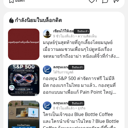
บันทึก
1
กำลังนิยมในบล็อกดิต
เขียนไว้ให้เธอ
ยืนยันแล้ว
9 ชั่วโมงที่แล้ว • ความคิดเห็น
มนุษย์รุ่นสุดท้ายที่ถูกเลี้ยงโดยมนุษย์
เมื่อวานผมชวนเพื่อนๆไปดูหนังเรื่อง
จดหมายรักถึงอาม่า หนังแต้จิ๋วที่กำลัง
โด่งดังทั่วโลกอยู่ในตอนนี้ เหตุเกิดจาก
ลงทุนแมน
ยืนยันแล้ว
ป๊าผมเห็นโปสเตอร์หนังเรื่องนี้หลาย
ได้รับการบูสต์
เดือนก่อนและอยากดูมาก ด้วยเพราะว่า
กองทุน S&P 500 ค่าจัดการฟรี ไม่มีลิ
อากงก็มาจากเมืองจีน ป๊าก็พูดแต้จิ๋วได้
มิต กองแรกในไทย มาแล้ว.. กองทุนที่
มีเรื่องราวมีความผูกพันที่ได้ยินตั้งแต่
ออกแบบมาเพื่อแก้ Pain Point ใหญ่
เด็ก
ของนักลงทุนไทยพร้อมกัน 3 เรื่อง
ลงทุนแมน
ยืนยันแล้ว
8 ชั่วโมงที่แล้ว • ธุรกิจ
ใครเป็นเจ้าของ Blue Bottle Coffee
และใครนำเข้ามาในไทย ? Blue Bottle