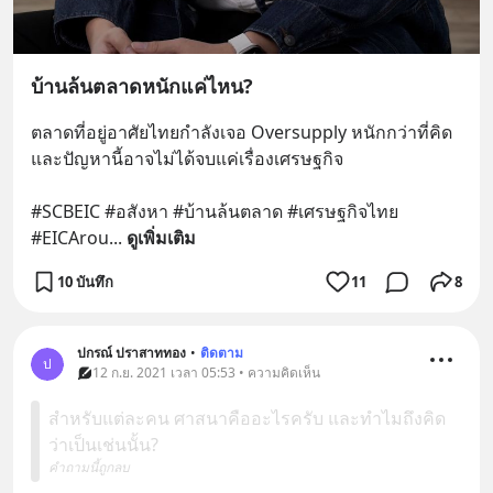
บ้านล้นตลาดหนักแค่ไหน?
ตลาดที่อยู่อาศัยไทยกำลังเจอ Oversupply หนักกว่าที่คิด 
และปัญหานี้อาจไม่ได้จบแค่เรื่องเศรษฐกิจ 
#SCBEIC #อสังหา #บ้านล้นตลาด #เศรษฐกิจไทย 
#EICArou
... 
ดูเพิ่มเติม
10 บันทึก
11
8
ปกรณ์ ปราสาททอง
•
ติดตาม
ป
12 ก.ย. 2021 เวลา 05:53 • ความคิดเห็น
สำหรับแต่ละคน ศาสนาคืออะไรครับ และทำไมถึงคิด
ว่าเป็นเช่นนั้น?
คำถามนี้ถูกลบ