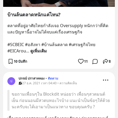
บ้านล้นตลาดหนักแค่ไหน?
ตลาดที่อยู่อาศัยไทยกำลังเจอ Oversupply หนักกว่าที่คิด 
และปัญหานี้อาจไม่ได้จบแค่เรื่องเศรษฐกิจ 
#SCBEIC #อสังหา #บ้านล้นตลาด #เศรษฐกิจไทย 
#EICArou
... 
ดูเพิ่มเติม
10 บันทึก
11
8
ปกรณ์ ปราสาททอง
•
ติดตาม
ป
27 ธ.ค. 2021 เวลา 04:40 • ความคิดเห็น
ขอถามเพื่อนๆใน Blockdit หน่อยว่า เพื่อนๆสวดมนต์
เย็น ก่อนนอนมีสวดบทอะไรบ้าง แนะนำเป็นข้อๆให้ด้วย
นะครับจะได้เอามาเป็นแนวทาง ขอบคุณครับ ?