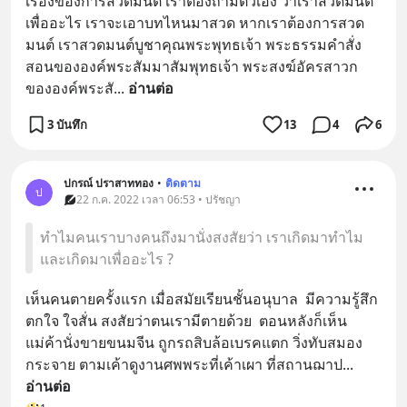
เรื่องของการสวดมนต์ เราต้องถามตัวเอง ว่าเราสวดมนต์ 
เพื่ออะไร เราจะเอาบทไหนมาสวด หากเราต้องการสวด
มนต์ เราสวดมนต์บูชาคุณพระพุทธเจ้า พระธรรมคำสั่ง
สอนขององค์พระสัมมาสัมพุทธเจ้า พระสงฆ์อัครสาวก
ขององค์พระสั
... 
อ่านต่อ
3 บันทึก
13
4
6
ปกรณ์ ปราสาททอง
•
ติดตาม
ป
22 ก.ค. 2022 เวลา 06:53 • ปรัชญา
ทำไมคนเราบางคนถึงมานั่งสงสัยว่า เราเกิดมาทำไม
และเกิดมาเพื่ออะไร ?
เห็นคนตายครั้งแรก เมื่อสมัยเรียนชั้นอนุบาล  มีความรู้สึก
ตกใจ ใจสั่น สงสัยว่าตนเรามีตายด้วย  ตอนหลังก็เห็น
แม่ค้านั่งขายขนมจีน ถูกรถสิบล้อเบรคแตก วิ่งทับสมอง
กระจาย ตามเค้าดูงานศพพระที่เค้าเผา ที่สถานฌาป
... 
อ่านต่อ