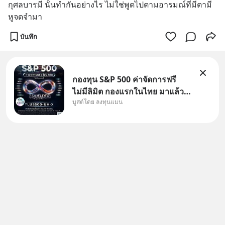
กุศลบารมี นั้นทำกันอย่างไร ไม่ใช่พูดไปตามอารมณ์ที่มีตามี
หูจดจำมา
บันทึก
กองทุน S&P 500 ค่าจัดการฟรี
ไม่มีลิมิต กองแรกในไทย มาแล้ว..
บูสต์โดย ลงทุนแมน
กองทุนที่ออกแบบมาเพื่อแก้ Pain
Point ใหญ่ของนักลงทุนไทย
พร้อมกัน 3 เรื่อง