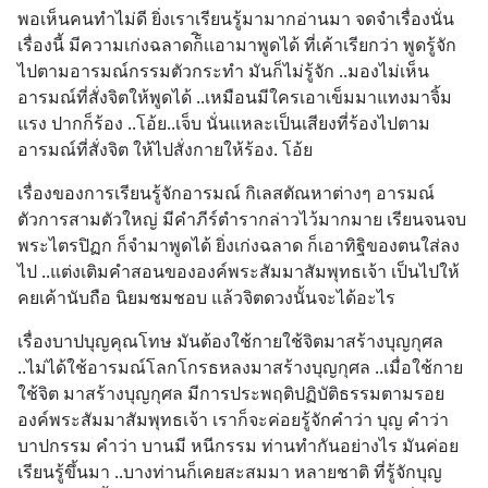
พอเห็นคนทำไม่ดี ยิ่งเราเรียนรู้มามากอ่านมา จดจำเรื่องนั่น
เรื่องนี้ มีความเก่งฉลาดก็ิเเอามาพูดได้ ที่เค้าเรียกว่า พูดรู้จัก
ไปตามอารมณ์กรรมตัวกระทำ มันก็ไม่รู้จัก ..มองไม่เห็น
อารมณ์ที่สั่งจิตให้พูดได้ ..เหมือนมีใครเอาเข็มมาแทงมาจิ้ม
แรง ปากก็ร้อง ..โอ้ย..เจ็บ นั่นแหละเป็นเสียงที่ร้องไปตาม
อารมณ์ที่สั่งจิต ให้ไปสั่งกายให้ร้อง. โอ้ย
เรื่องของการเรียนรู้จักอารมณ์ กิเลสตัณหาต่างๆ อารมณ์
ตัวการสามตัวใหญ่ มีคำภีร์ตำรากล่าวไว้มากมาย เรียนจนจบ
พระไตรปิฏก ก็จำมาพูดได้ ยิ่งเก่งฉลาด ก็เอาทิฐิของตนใส่ลง
ไป ..แต่งเติมคำสอนขององค์พระสัมมาสัมพุทธเจ้า เป็นไปให้
คยเค้านับถือ นิยมชมชอบ แล้วจิตดวงนั้นจะได้อะไร
เรื่องบาปบุญคุณโทษ มันต้องใช้กายใช้จิตมาสร้างบุญกุศล 
..ไม่ได้ใช้อารมณ์โลกโกรธหลงมาสร้างบุญกุศล ..เมื่อใช้กาย
ใช้จิต มาสร้างบุญกุศล มีการประพฤติปฏิบัติธรรมตามรอย
องค์พระสัมมาสัมพุทธเจ้า เราก็จะค่อยรู้จักคำว่า บุญ คำว่า 
บาปกรรม คำว่า บานมี หนีกรรม ท่านทำกันอย่างไร มันค่อย
เรียนรู้ขึ้นมา ..บางท่านก็เคยสะสมมา หลายชาติ ที่รู้จักบุญ