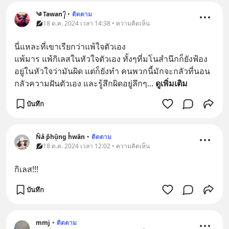
༄ Tawan ᭄
•
ติดตาม
18 ต.ค. 2024 เวลา 14:38 • ความคิดเห็น
นี่แหละที่เขาเรียกว่าแพ้ใจตัวเอง
แพ้มาร แพ้กิเลสในหัวใจตัวเอง ทั้งๆที่มโนสำนึกก็ยังฟ้อง
อยู่ในหัวใจว่ามันผิด แต่ก็ยังทำ คนพวกนี้มักจะกลัวที่นอน 
กลัวความฝันตัวเอง และรู้สึกผิดอยู่ลึกๆ
... 
ดูเพิ่มเติม
บันทึก
N̂ả p̄hụ̂ng h̄wān
•
ติดตาม
18 ต.ค. 2024 เวลา 12:02 • ความคิดเห็น
กิเลส!!!
บันทึก
mmj
•
ติดตาม