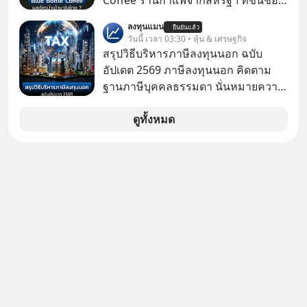
Coffee ร้านกาแฟจากสหรัฐฯ ที่ขึ้นชื่อ
เรื่องความพิถีพิถัน กำลังจะเปิดสาขา
ลงทุนแมน
ยืนยันแล้ว
แรกในประเทศไทย ที่ Central Park
วันนี้ เวลา 03:30 • หุ้น & เศรษฐกิจ
สรุปวิธีบริหารภาษีลงทุนนอก ฉบับ
อัปเดต 2569 ภาษีลงทุนนอก คิดตาม
ฐานภาษีบุคคลธรรมดา นั่นหมายความ
ว่าถ้าเรามีกำไร 100,000 บาท
ดูทั้งหมด