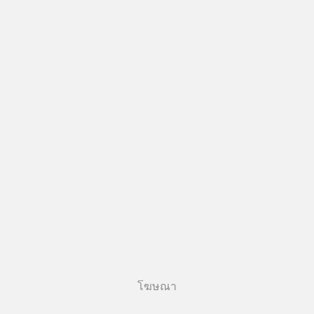
โฆษณา