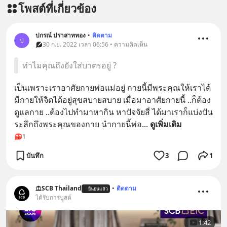
โพสต์ที่เกี่ยวข้อง
ปกรณ์ ปราสาททอง
•
ติดตาม
ป
30 ก.ย. 2022 เวลา 06:56 • ความคิดเห็น
ทำไมคุณถึงยังใส่บาตรอยู่ ?
เป็นเพราะเราอาศัยกายพ่อแม่อยู่ กายนี้มีพระคุณให้เราได้ 
มีกายให้จิตได้อยู่สุขสบายสบาย เมื่อมาอาศัยกายนี้ ..ก็ต้อง
ดูแลกาย ..ต้องไปทำมาหากิน หาปัจจัยสี่ ได้มาเราก็แบ่งปัน 
ระลึกถึงพระคุณของกาย นำกายนี้พ่อ
... 
ดูเพิ่มเติม
1
บันทึก
3
1
SCB Thailand
•
ติดตาม
ยืนยันแล้ว
ได้รับการบูสต์
1:42