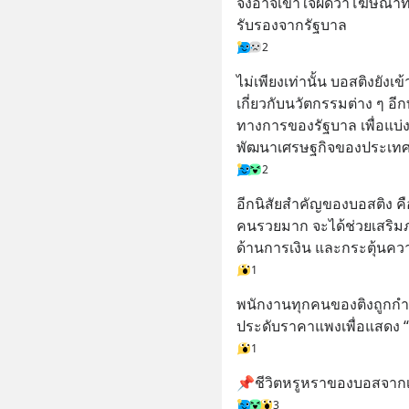
จึงอาจเข้าใจผิดว่าโฆษณา
รับรองจากรัฐบาล
2
ไม่เพียงเท่านั้น บอสติงยั
เกี่ยวกับนวัตกรรมต่าง ๆ อีก
ทางการของรัฐบาล เพื่อแบ่ง
พัฒนาเศรษฐกิจของประเทศอ
2
อีกนิสัยสำคัญของบอสติง คือ
คนรวยมาก จะได้ช่วยเสริมภ
ด้านการเงิน และกระตุ้นคว
1
พนักงานทุกคนของติงถูกกำห
ประดับราคาแพงเพื่อแสดง “ภ
1
📌ชีวิตหรูหราของบอสจากเ
3