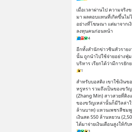
เมื่อเวลาผ่านไป ความจริงข
มา ผลตอบแทนที่เกิดขึ้นไม
อย่างที่โฆษณา แต่มาจากเง
ลงทุนคนก่อนหน้า
4
อีกทั้งสำนักข่าวซินหัวราย
นั้น ถูกนำไปใช้จ่ายอย่างฟุ
บริหาร เรียกได้ว่ามีการยัก
1
สำหรับบอสติง เขาใช้เงินขอ
หรูหรา รวมถึงเป็นของขวัญ
(Zhang Min) สาวสวยที่ติงแ
ของขวัญเหล่านั้นก็มีวิลล่า
ล้านบาท) แหวนเพชรสีชมพูม
เงินสด 550 ล้านหยวน (2,500
ได้มาจ่ายเงินเดือนสูงให้กั
3