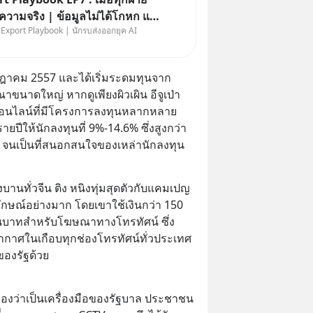
| ข้อมูลไม่ได้โกหก แต่
 Export Playbook | นักรบส่งออกยุค AI
อกมองเฉพาะส่วนที่เกี่ยวกับตัว
กรกฎาคม 2557 และได้เริ่มระดมทุนจาก
าดใหญ่ หากดูเพียงผิวเผิน อีจูเป่า
ืมออนไลน์ที่มีโครงการลงทุนหลากหลาย 
ีให้นักลงทุนที่ 9%-14.6% ซึ่งสูงกว่า
จนเป็นที่สนอกสนใจของเหล่านักลงทุน
เบ่งบานทั่วจีน ติง หนิงทุ่มสุดตัวกับแคมเปญ
ณ์อย่างมาก โดยเขาใช้เงินกว่า 150 
นบาทสำหรับโฆษณาทางโทรทัศน์ ซึ่ง
าศในเกือบทุกช่องโทรทัศน์ทั่วประเทศ
ของรัฐด้วย
มองว่าเป็นเครื่องมือของรัฐบาล ประชาชน