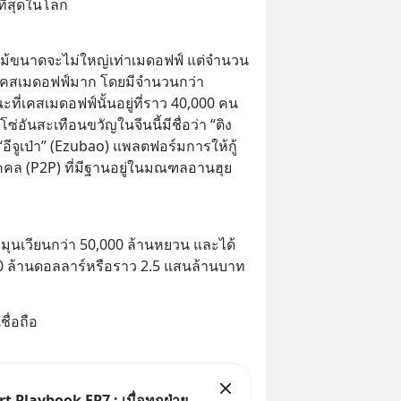
ี่สุดในโลก
 แม้ขนาดจะไม่ใหญ่เท่าเมดอฟฟ์ แต่จำนวน
ว่า”เคสเมดอฟฟ์มาก โดยมีจำนวนกว่า 
ที่เคสเมดอฟฟ์นั้นอยู่ที่ราว 40,000 คน 
กโซ่อันสะเทือนขวัญในจีนนี้มีชื่อว่า “ติง 
“อีจูเป่า” (Ezubao) แพลตฟอร์มการให้กู้
คล (P2P) ที่มีฐานอยู่ในมณฑลอานฮุย 
นหมุนเวียนกว่า 50,000 ล้านหยวน และได้
00 ล้านดอลลาร์หรือราว 2.5 แสนล้านบาท
ชื่อถือ
t Playbook EP7 : เมื่อทุกฝ่าย