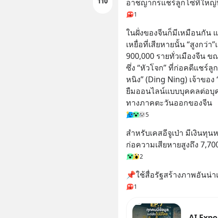
110
อาชญากรแชร์ลูกโซ่ที่ใหญ่ท
1
ในฝั่งของจีนก็มีเหมือนกัน
เหยื่อที่เสียหายนั้น “สูงก
900,000 รายทั่วเมืองจีน ขณะ
ซึ่ง “หัวโจก” ที่ก่อคดีแชร์ลู
หนิง” (Ding Ning) เจ้าของ 
ยืมออนไลน์แบบบุคคลต่อบุค
ทางภาคตะวันออกของจีน
5
สำหรับเคสอีจูเป่า มีเงินทุ
ก่อความเสียหายสูงถึง 7,7
2
📌ใช้สื่อรัฐสร้างภาพอันน่าเ
1
AI Expor