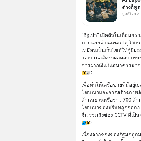
ต่างก็พูดความจริง 
บูสต์โดย Ai
คนเราเลื
เองเสมอ
“อีจูเป่า” เปิดตัวในเดือน
ภายนอกผ่านแคมเปญโฆษณาขน
เหมือนเป็นเว็บไซต์ให้กู้ย
และเสนออัตราผลตอบแทนรายป
การฝากเงินในธนาคารมาก 
2
เพื่อทำให้เครือข่ายที่มีอยู่
โฆษณาและการสร้างภาพลักษ
ล้านหยวนหรือราว 700 ล้า
โฆษณาของบริษัทถูกออกอาก
จีน รวมถึงช่อง CCTV ที่เป็น
2
เนื่องจากช่องของรัฐมักถูก