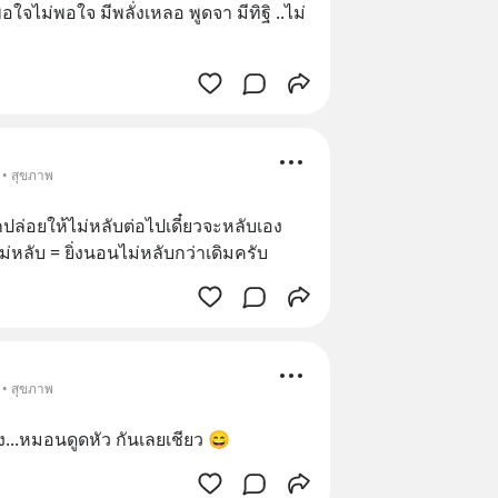
พอใจไม่พอใจ มีพลั่งเหลอ พูดจา มีทิฐิ ..ไม่
 • สุขภาพ
่อยให้ไม่หลับต่อไปเดี๋ยวจะหลับเอง
่หลับ = ยิ่งนอนไม่หลับกว่าเดิมครับ
 • สุขภาพ
อง...หมอนดูดหัว กันเลยเชียว 😄