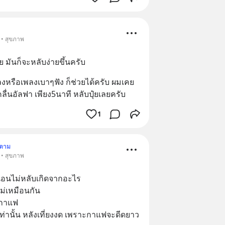
 • สุขภาพ
 มันก็จะหลับง่ายขึ้นครับ
หรือเพลงเบาๆฟัง ก็ช่วยได้ครับ ผมเคย
ื่นอัลฟา เพียง5นาที หลับปุ๋ยเลยครับ
1
ดตาม
 • สุขภาพ
่นอนไม่หลับเกิดจากอะไร 
ม่เหมือนกัน 
 กาแฟ 
ท่านั้น หลังเที่ยงงด เพราะกาแฟจะดีดยาว