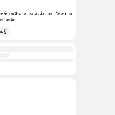
พทย์ประเมินอาการแล้วสั่งจ่ายยาให่เหมาะ
ลว่าจะติด
มรู้