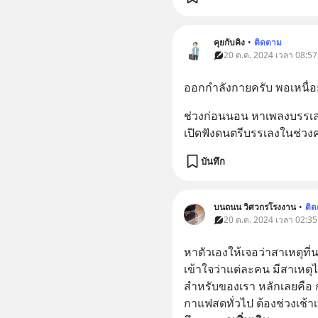
คุยกับคิง
•
ติดตาม
20 ต.ค. 2024 เวลา 08:57
ออกกำลังกายครับ พอเหนื่อย
ช่วงก่อนนอน หาเพลงบรรเลง
เปิดฟังดนตรีบรรเลงในช่วงคล
บันทึก
บนถนน วิศวกรโรงงาน
•
ติ
20 ต.ค. 2024 เวลา 02:35
หาตัวเองให้เจอว่าสาเหตุที
เข้าใจว่าแต่ละคน มีสาเหตุไ
สำหรับของเรา หลักเลยคือ
กาแฟสดทั่วไป ต้องช่วงเช้าเ