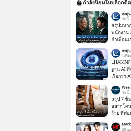
กำลังนิยมในบล็อกดิต
ลงทุ
วันนี้
สรุปมหาก
พนักงาน 
ถ้าเพื่อน
ช่วยหาไฟล
ลงทุ
เดียวกัน
ได้รับ
LHAI-INF
ฐาน AI ที
เรียกว่า 
1 เดือนที
Weal
ลงทุน AI 
วันนี้
ฐานด้าน A
สรุป 7 ข้
ยันระบบ
อยากโดนภา
ร้าย ที่
Mark
30 ก.