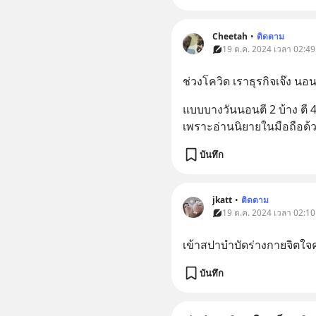
Cheetah
•
ติดตาม
19 ต.ค. 2024 เวลา 02:49
ช่วงโควิด เราธุรกิจเจ๊ง นอน
แบบบางวันนอนตี 2 บ้าง ตี 4
เพราะอ่านนิยายในมือถือด้ว
บันทึก
jkatt
•
ติดตาม
19 ต.ค. 2024 เวลา 02:10
เข้าสปาบำบัดร่างกายจิตใจค
บันทึก