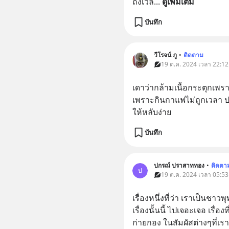
ถึงเวล
... 
ดูเพิ่มเติม
บันทึก
วีโรจน์ ภู
•
ติดตาม
19 ต.ค. 2024 เวลา 22:12
เดาว่ากล้ามเนื้อกระตุกเพร
เพราะกินกาแฟไม่ถูกเวลา ปรั
ให้หลับง่าย
บันทึก
ปกรณ์ ปราสาททอง
•
ติดตา
ป
19 ต.ค. 2024 เวลา 05:53
เรื่องหนึ่งที่ว่า เราเป็นชาว
เรื่องนั้นนี้ ไปเจอะเจอ เรื่
ก่ายกอง ในสัมผัสต่างๆที่เร