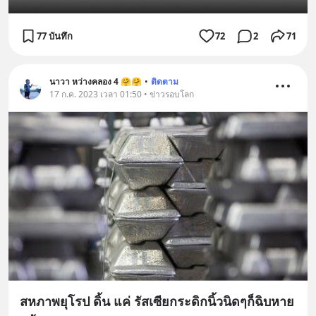
77 บันทึก
72
2
71
นาวา หว่างคลอง 4 🤗🤗
•
ติดตาม
17 ก.ค. 2023 เวลา 01:50 • ข่าวรอบโลก
สหภาพยุโรป ดิ้น แค่ รัสเซียกระดิกนิ้วนิดๆก็ฉิบหาย