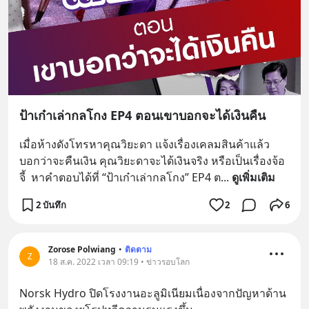
ป้าเก๋าเล่ากลโกง EP4 ตอนเขาบอกจะได้เงินคืน
เมื่อห้างดังโทรหาคุณวิยะดา แจ้งเรื่องเคลมสินค้าแล้ว
บอกว่าจะคืนเงิน คุณวิยะดาจะได้เงินจริง หรือเป็นเรื่องจ้อ
จี้  หาคำตอบได้ที่ “ป้าเก๋าเล่ากลโกง” EP4 ต
... 
ดูเพิ่มเติม
2 บันทึก
2
6
Zorose Polwiang
•
ติดตาม
Z
18 ส.ค. 2022 เวลา 09:19 • ข่าวรอบโลก
Norsk Hydro ปิดโรงงานอะลูมิเนียมเนื่องจากปัญหาด้าน