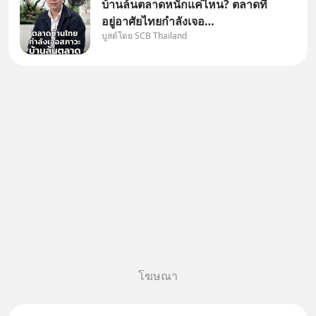
บ้านล้นตลาดหนักแค่ไหน? ตลาดที่
อยู่อาศัยไทยกำลังเจอ
บูสต์โดย SCB Thailand
Oversupply หนักกว่าที่คิด และ
ปัญหานี้อาจไม่ได้จบแค่เรื่อง
เศรษฐกิจ #SCBEIC #อสังหา
#บ้านล้นตลาด #เศรษฐกิจไทย
#EICAround #SCBThailand
สามารถดูคลิปท
โฆษณา