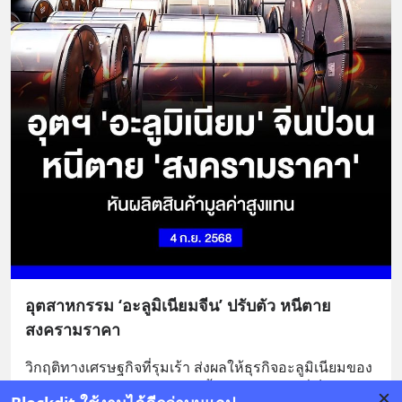
อุตสาหกรรม ‘อะลูมิเนียมจีน’ ปรับตัว หนีตาย
สงครามราคา
วิกฤติทางเศรษฐกิจที่รุมเร้า ส่งผลให้ธุรกิจอะลูมิเนียมของ
จีนกำลังเผชิญกับบททดสอบครั้งใหญ่ จากเดิมที่เป็น