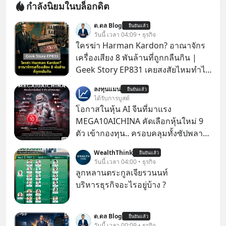
กำลังนิยมในบล็อกดิต
ด.ดล Blog
ยืนยันแล้ว
วันนี้ เวลา 04:09 • ธุรกิจ
ใครฆ่า Harman Kardon? อาณาจักร
เครื่องเสียง 8 พันล้านที่ถูกกลืนกิน |
Geek Story EP831 เคยสงสัยไหมทำไม
หูฟัง AKG ถึงกลายเป็นแค่ของแถมใน
ลงทุนแมน
ยืนยันแล้ว
กล่องมือถือ? หรือลำโพง JBL ถึงวางขาย
ได้รับการบูสต์
เกลื่อนตามห้างทั่วไป? ทั้งที่จริง ๆ แล้ว
โอกาสในหุ้น AI จีนที่มาแรง
ชื่อเหล่านี้คือ “ตำนาน” ระดับเทพที่นัก
MEGA10AICHINA คัดเลือกหุ้นใหม่ 9
เล่นเครื่องเสียงยุคก่อนยอมจ่ายเงินหลัก
ตัว เข้ากองทุน.. ครอบคลุมทั้งซัปพลาย
แสนเพื่อครอบครอง แต่เบื้องหลังความ
เชน AI จีน พิเศษ ช่วง 3 - 19 ส.ค. 69 มี
WealthThink
แมสนี้ มีโศกนาฏกรรมของโลกธุรกิจ
ยืนยันแล้ว
โปรโมชัน ลด 50% ค่าธรรมเนียมซื้อ |
วันนี้ เวลา 04:00 • ธุรกิจ
ซ่อนอยู่ อาณาจักรเครื่องเสียงที่ยิ่งใหญ่
ยอด 2 ล้านบาทขึ้นไป ฟรีค่าธรรมเนียม
ลูกหลานตระกูลเจียรวนนท์
ที่สุดบนโลก ถูกกว้านซื้อไปด้วยมูลค่า 8
ซื้อ
บริหารธุรกิจอะไรอยู่บ้าง ?
พันล้านดอลลาร์โดย Samsung และสิ่ง
ที่เจ็บปวดที่สุดคือ ยักษ์ใหญ่จาก
เกาหลีใต้ไม่ได้ซื้อเพราะหลงใหลใน
ด.ดล Blog
ยืนยันแล้ว
วันนี้ เวลา 00:09 • ธุรกิจ