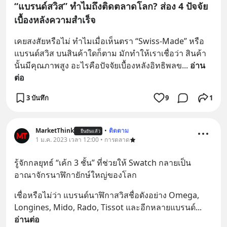
“แบรนด์สวิส” ทำไมถึงติดตลาดโลก? ส่อง 4 ปัจจัย
เบื้องหลังความสำเร็จ
เคยสงสัยหรือไม่ ทำไมเมื่อเห็นตรา “Swiss-Made” หรือ
แบรนด์สวิส บนสินค้าใดก็ตาม มักทำให้เราเชื่อว่า สินค้า
นั้นมีคุณภาพสูง อะไรคือปัจจัยเบื้องหลังอิทธิพลข
... 
อ่าน
ต่อ
3 บันทึก
9
1
MarketThink
•
ติดตาม
ยืนยันแล้ว
1 ม.ค. 2023 เวลา 12:00 • การตลาด
รู้จักกลยุทธ์ “เค้ก 3 ชั้น” ที่ช่วยให้ Swatch กลายเป็น 
อาณาจักรนาฬิกายักษ์ใหญ่ของโลก
เชื่อหรือไม่ว่า แบรนด์นาฬิกาสวิสชื่อดังอย่าง Omega, 
Longines, Mido, Rado, Tissot และอีกหลายแบรนด์
... 
อ่านต่อ