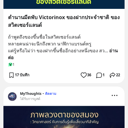
ตำนานมีดพับ Victorinox ของฝากประจำชาติ ของ
สวิตเซอร์แลนด์
ถ้าพูดถึงของขึ้นชื่อในสวิตเซอร์แลนด์ 
หลายคนน่าจะนึกถึงพวก นาฬิกาแบรนด์หรู
แต่รู้หรือไม่ว่า ของฝากขึ้นชื่ออีกอย่างหนึ่งของ สว
... 
อ่าน
ต่อ
1
17 บันทึก
36
1
22
MyThoughts
•
ติดตาม
ได้รับการบูสต์