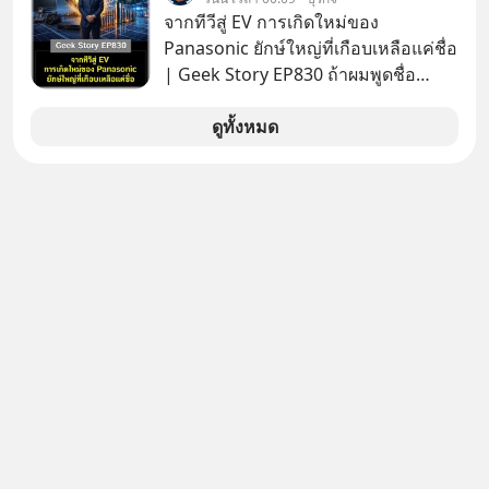
เสียงเพลง แต่ซื้อเพื่อเป็นทางลัดเอา
จากทีวีสู่ EV การเกิดใหม่ของ
เทคโนโลยีไปใส่ในหน้าปัดรถยนต์
Panasonic ยักษ์ใหญ่ที่เกือบเหลือแค่ชื่อ
อัจฉริยะ จากจุดสูงสุดของศิลปะแห่ง
| Geek Story EP830 ถ้าผมพูดชื่อ
เสียงดนตรี ทำไมถึงจบลงด้วยการเป็น
Panasoni คุณนึกถึงอะไร? ทีวี, ตู้เย็น,
แค่บรรทัดหนึ่งในบัญชีทรัพย์สินของ
ถ่านไฟฉาย? ถ้าคุณยังคิดแบบนั้น แสดง
ดูทั้งหมด
บริษัทอื่น เลือกฟังกันได้เลยนะครับ อย่า
ว่าคุณกำลังพลาดเรื่องราวการ
ลืมกด Follow ติดตาม PodCast ช่อง
‘Rebranding’ ที่ดุเดือดที่สุดใน
Geek Forever’s Podcast ของผมกัน
ประวัติศาสตร์ญี่ปุ่น! รู้หรือไม่ว่า ในวันที่
ด้วยนะครับ 🎧 ฟังผ่าน Spotify :
พวกเขาขาดทุนย่อยยับเกือบ 3 แสนล้าน
https://tinyurl.com/mr39sd7c 🎧 ฟัง
บาท Panasonic ตัดสินใจหักดิบ ทิ้ง
ผ่าน Apple Podcast :
ตลาดเครื่องใช้ไฟฟ้าที่สู้ B2C ไม่ไหว
https://bit.ly/4yVPIpg 🎧 ฟังผ่าน
แล้วหันไปเดิมพันครั้งใหญ่กับ Tesla
Podbean : https://bit.ly/4hr2jL3 🎧
และ Software Solutions จนวันนี้พวก
ฟังผ่าน Youtube :
เขากลายเป็นกระดูกสันหลังของ
https://youtu.be/B6IZDYopZLw The
อุตสาหกรรม EV โลกไปแล้ว… พวกเขา
original article appeared here
ทำได้อย่างไร เลือกฟังกันได้เลยนะครับ
https://www.tharadhol.com/geek-
อย่าลืมกด Follow ติดตาม PodCast
story-ep831-who-killed-harman-
ช่อง Geek Forever’s Podcast ของผม
kardon/ ติดตามสาระดี ๆ อัพเดททุกวัน