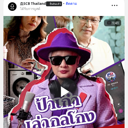
SCB Thailand
•
ติดตาม
ยืนยันแล้ว
ได้รับการบูสต์
1:41