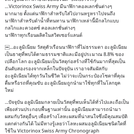
นั้น
…Victorinox Swiss Army มีนาฬิกาคอลเลกชั่นต่างๆ 
มากมาย ตั้งแต่นาฬิกาสำหรับใส่ไปงานหรูหราไปจนถึง
นาฬิกาสำหรับดำน้ำที่ทนทาน นาฬิกาเหล่านี้มีกลไกแบบ
กลไกและควอตซ์ คอลเลกชั่นต่างๆ
นาฬิกาทุกเรือนผลิตในสวิตเซอร์แลนด์
￼...อะลูมิเนียม วัสดุตัวเรือนนาฬิกาที่ไม่ธรรมดา อะลูมิเนียม
เป็นธาตุที่พบได้ตามธรรมชาติและมีอยู่ประมาณ 8.8% ของ
เปลือกโลก อะลูมิเนียมเป็นวัสดุก่อสร้างที่ใช้กันมากที่สุดเป็น
อันดับสองรองจากเหล็กในปัจจุบัน เราอาจสัมผัสกับ
อะลูมิเนียมได้ทุกวันในชีวิต ไม่ว่าจะเป็นกระป๋องโซดาที่คุณ
ดื่มหรือรถที่คุณขับ อะลูมิเนียมถูกนำมาใช้ทุกที่ในโลกยุค
ใหม่
...ปัจจุบัน อลูมิเนียมกลายเป็นวัสดุที่พบเห็นได้ทั่วไปและถือเป็น
เพียงส่วนประกอบพื้นฐานเท่านั้น อลูมิเนียมสามารถนำมา
ผสมกับวัสดุอื่นๆ เพื่อสร้างโลหะผสมที่น่าสนใจซึ่งมีคุณสมบัติ
แตกต่างกันได้ ไม่มีทางรู้เลยว่าโลหะผสมอลูมิเนียมชนิดใดที่
ใช้ใน Victorinox Swiss Army Chronograph