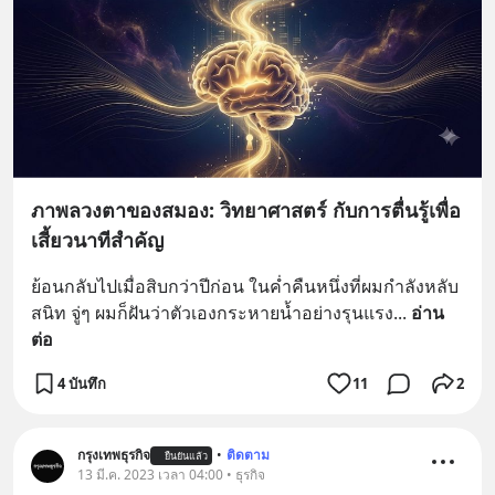
ภาพลวงตาของสมอง: วิทยาศาสตร์ กับการตื่นรู้เพื่อ
เสี้ยวนาทีสำคัญ
ย้อนกลับไปเมื่อสิบกว่าปีก่อน ในค่ำคืนหนึ่งที่ผมกำลังหลับ
สนิท จู่ๆ ผมก็ฝันว่าตัวเองกระหายน้ำอย่างรุนแรง
... 
อ่าน
ต่อ
4 บันทึก
11
2
กรุงเทพธุรกิจ
•
ติดตาม
ยืนยันแล้ว
13 มี.ค. 2023 เวลา 04:00 • ธุรกิจ