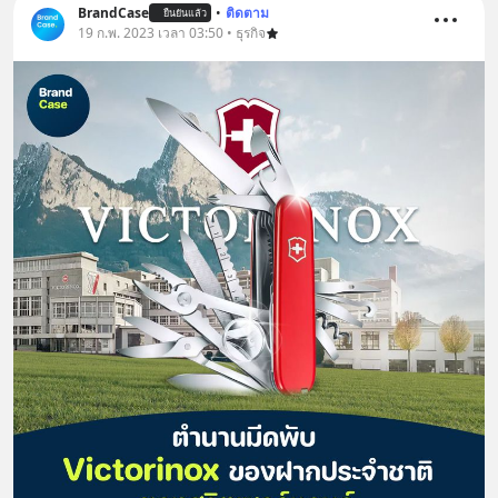
บรรเทาความเครียด ลดความวิตกกังวล
BrandCase
•
ติดตาม
ยืนยันแล้ว
19 ก.พ. 2023 เวลา 03:50 • ธุรกิจ
เพิ่มการผ่อนคลาย ซึ่งช่วยให้การนอน
หลับมีประสิทธิภาพมากยิ่งขึ้น 📍 สนใจ
สั่งซื้อสินค้า Diip CBD 💬 LINE :
@diipgeek 🔗 หรือกดลิงก์
https://lin.ee/U91Fzyz