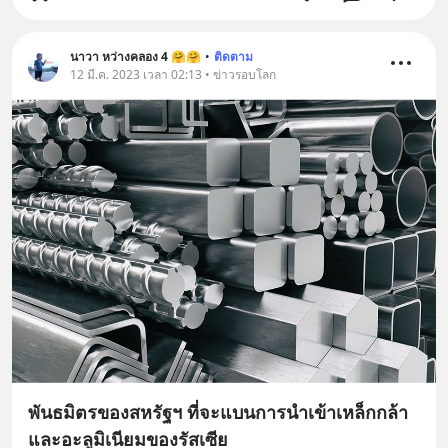
นาวา หว่างคลอง 4 🤗🤗
•
ติดตาม
12 มี.ค. 2023 เวลา 02:13 • ข่าวรอบโลก
พันธมิตรของสหรัฐฯ ที่จะแบนการนำเข้าเหล็กกล้า
และอะลูมิเนียมของรัสเซีย