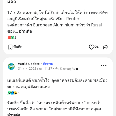
แล้ว
17-7-23-สหภาพยุโรปได้รับคำเตือนไม่ให้คว่ำบาตรบริษัท
อะลูมิเนียมยักษ์ใหญ่ของรัสเซีย – Reuters
องค์กรการค้า European Aluminium กล่าวว่า Rusal 
ของ
... 
อ่านต่อ
2
บันทึก
24
World Update
•
ติดตาม
31 ต.ค. 2022 เวลา 11:37 • หุ้น & เศรษฐกิจ
เนเธอร์แลนด์ ชอกช้ำใจ! อุตสาหกรรมล้มละลาย พลเมือง
ตกงาน เหตุพลังงานแพง
8
รัสเซีย ขึ้นชื่อว่า "ห้างสรรพสินค้าทรัพยากร" การคว่ำ
บาตรรัสเซีย คือ หายนะใหญ่ของชาติที่พึ่งพาภาคอุตส
... 
อ่านต่อ