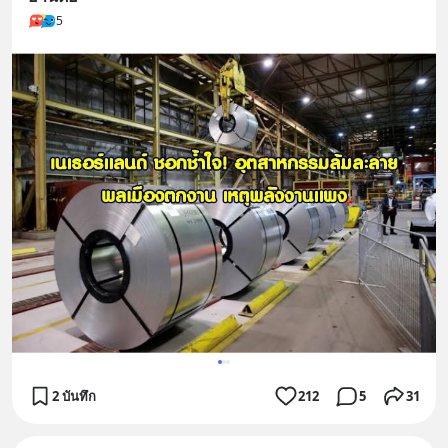
5
2 บันทึก
212
5
31