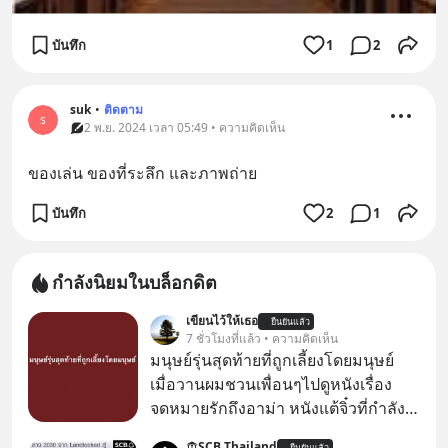
บันทึก
1
2
suk
•
ติดตาม
s
2 พ.ย. 2024 เวลา 05:49 • ความคิดเห็น
ของเล่น ของที่ระลึก และภาพถ่าย
บันทึก
2
1
กำลังนิยมในบล็อกดิต
เขียนไว้ให้เธอ
ยืนยันแล้ว
7 ชั่วโมงที่แล้ว • ความคิดเห็น
มนุษย์รุ่นสุดท้ายที่ถูกเลี้ยงโดยมนุษย์
เมื่อวานผมชวนเพื่อนๆไปดูหนังเรื่อง
จดหมายรักถึงอาม่า หนังแต้จิ๋วที่กำลัง
โด่งดังทั่วโลกอยู่ในตอนนี้ เหตุเกิดจาก
SCB Thailand
ยืนยันแล้ว