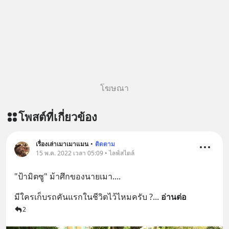
story-ep827-is-a-colony-on-mars-
real/ ติดตามสาระดี ๆ อัพเดททุกวันผ่าน
Line OA ด.ดล Blog คลิกเลย -->
https://lin.ee/aMEkyNA
========================= 📣
สนับสนุนโดย 📣
=========================
โฆษณา
เครียด หลับยาก ผมอยากแนะนำ
ผลิตภัณฑ์เสริมอาหาร Diip CBD ช่วย
โพสต์ที่เกี่ยวข้อง
บรรเทาความเครียด ลดความวิตกกังวล
เพิ่มการผ่อนคลาย ซึ่งช่วยให้การนอน
หลับมีประสิทธิภาพมากยิ่งขึ้น 📍 สนใจ
เรื่องเล่าเมาเมาแมน
•
ติดตาม
สั่งซื้อสินค้า Diip CBD 💬 LINE :
15 พ.ค. 2022 เวลา 05:09 • ไลฟ์สไตล์
@diipgeek 🔗 หรือกดลิงก์
"ป้ามิตซู" ม้าศึกของนายเมา....
https://lin.ee/U91Fzyz
มีใครเก็บรถคันแรกในชีวิตไว้ไหมครับ ?
... 
อ่านต่อ
2