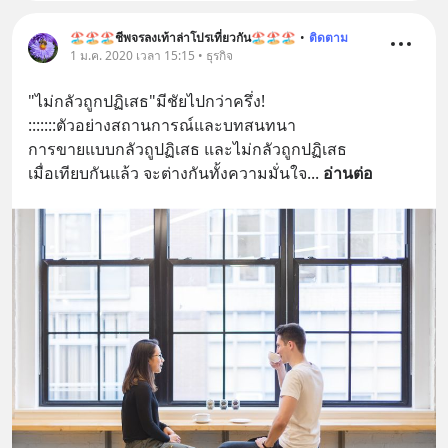
🏖🏖🏖ชีพจรลงเท้าล่าโปรเที่ยวกัน🏖🏖🏖
•
ติดตาม
1 ม.ค. 2020 เวลา 15:15 • ธุรกิจ
"ไม่กลัวถูกปฏิเสธ"มีชัยไปกว่าครึ่ง!
:::::::ตัวอย่างสถานการณ์และบทสนทนา
การขายแบบกลัวถูปฏิเสธ และไม่กลัวถูกปฏิเสธ
เมื่อเทียบกันแล้ว จะต่างกันทั้งความมั่นใจ
... 
อ่านต่อ