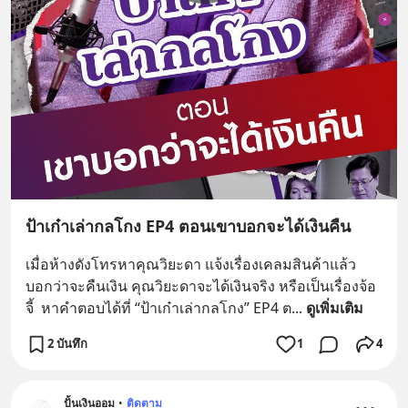
ป้าเก๋าเล่ากลโกง EP4 ตอนเขาบอกจะได้เงินคืน
เมื่อห้างดังโทรหาคุณวิยะดา แจ้งเรื่องเคลมสินค้าแล้ว
บอกว่าจะคืนเงิน คุณวิยะดาจะได้เงินจริง หรือเป็นเรื่องจ้อ
จี้  หาคำตอบได้ที่ “ป้าเก๋าเล่ากลโกง” EP4 ต
... 
ดูเพิ่มเติม
2 บันทึก
1
4
ปั้นเงินออม
•
ติดตาม