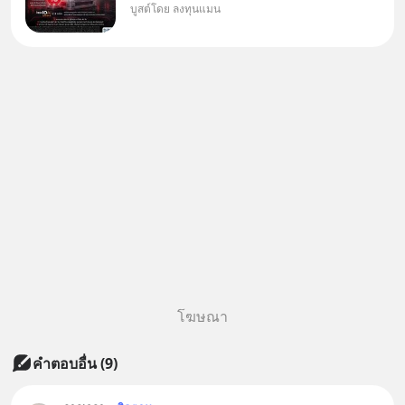
บูสต์โดย ลงทุนแมน
ใหม่ 9 ตัว เข้ากองทุน.. ครอบคลุม
ทั้งซัปพลายเชน AI จีน พิเศษ ช่วง
3 - 19 ส.ค. 69 มีโปรโมชัน ลด
50% ค่าธรรมเนียมซื้อ | ยอด 2
ล้านบาทขึ้นไป ฟรีค่าธรร
โฆษณา
คำตอบอื่น
(
9
)