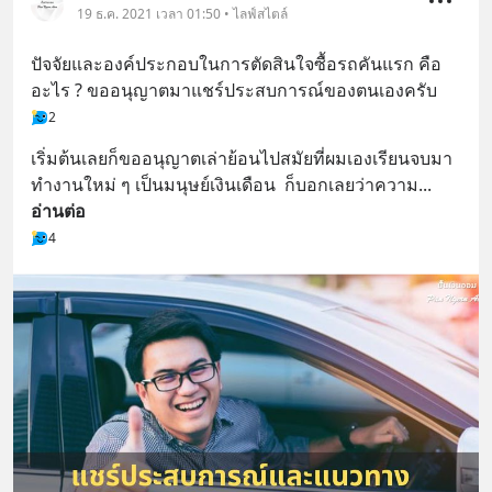
19 ธ.ค. 2021 เวลา 01:50 • ไลฟ์สไตล์
ปัจจัยและองค์ประกอบในการตัดสินใจซื้อรถคันแรก คือ
อะไร ? ขออนุญาตมาแชร์ประสบการณ์ของตนเองครับ
2
เริ่มต้นเลยก็ขออนุญาตเล่าย้อนไปสมัยที่ผมเองเรียนจบมา
ทำงานใหม่ ๆ เป็นมนุษย์เงินเดือน  ก็บอกเลยว่าความ
... 
อ่านต่อ
4