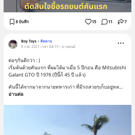
8 บันทึก
15
11
7
Boy Toys
•
ติดตาม
9 ก.พ. 2021 เวลา 04:15 • ยานยนต์
ต่อๆกันดีกว่า : )
เริ่มต้นด้วยคันแรก ที่ผมได้มาเมื่อ 5 ปีก่อน คือ Mitsubishi 
Galant GTO ปี 1976 (ปีนี้ก็ 45 ปี แล้ว)
คันนี้ได้จากมาจากนายทหารเก่า ที่มีรถสวยๆเก็บอยู่หล
... 
อ่านต่อ