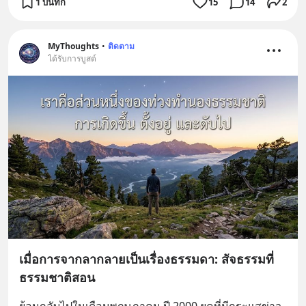
1 บันทึก
15
14
2
MyThoughts
•
ติดตาม
ได้รับการบูสต์
เมื่อการจากลากลายเป็นเรื่องธรรมดา: สัจธรรมที่
ธรรมชาติสอน
ย้อนกลับไปในเดือนพฤษภาคม ปี 2000 ยุคที่มีกระแสข่าว