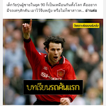
เด็กวัยรุ่นผู้ชายในยุค 90 ก็เป็นเหมือนกันทั้งโลก คืออยาก
มีรถเท่ๆสักคัน เอาไว้จีบหญิง หรือไม่ก็พาสาวท
... 
อ่านต่อ