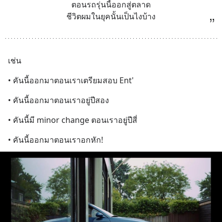
ตอนรถรุ่นนี้ออกสู่ตลาด
ชีวิตผมในยุคนั้นเป็นไงบ้าง
เช่น
• คันนี้ออกมาตอนเราเตรียมสอบ Ent'
• คันนี้ออกมาตอนเราอยู่ปีสอง
• คันนี้มี minor change ตอนเราอยู่ปีสี่
• คันนี้ออกมาตอนเราอกหัก!