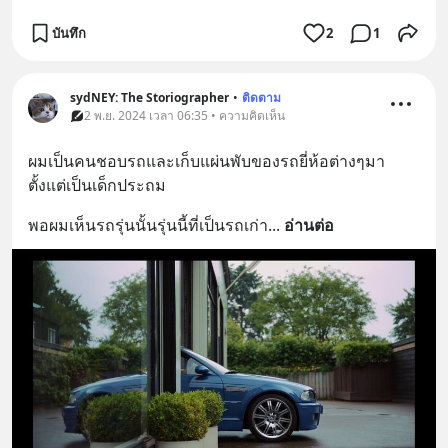
บันทึก
2
1
sydNEY: The Storiographer
•
ติดตาม
2 พ.ย. 2024 เวลา 06:35 • ความคิดเห็น
ผมเป็นคนชอบรถและเก็บแผ่นพับของรถยี่ห้อต่างๆมา
ตั้งแต่เป็นเด็กประถม
พอผมเห็นรถรุ่นนั้นรุ่นนี้ที่เป็นรถเก่า
... 
อ่านต่อ