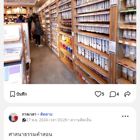
บันทึก
5
4
กาลเวลา
•
ติดตาม
27 พ.ย. 2024 เวลา 03:29 • ความคิดเห็น
ศาสนาธรรมคำสอน