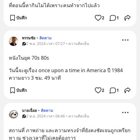
ที่ตอนนี้หากินไม่ได้เพราะคนทำจากไปแล้ว
บันทึก
2
1
พรรษชัย
•
ติดตาม
2 พ.ย. 2024 เวลา 07:27 • ความคิดเห็น
หนังในยุค 70s 80s
วันนี้จะดูเรื่อง once upon a time in America ปี 1984 
ความยาว 3 ชม. 49 นาที
บันทึก
2
1
นายเฉื่อย
•
ติดตาม
2 พ.ย. 2024 เวลา 06:46 • ความคิดเห็น
สถานที่ ภาพถ่าย และความทรงจำที่ยังคงชัดเจนถูกเพรียก
หา ณ ช่วงเวลาที่ไม่เคยต้องการ