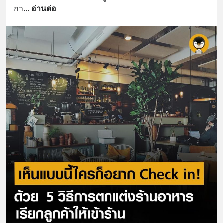
กา
... 
อ่านต่อ