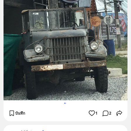
บันทึก
1
2