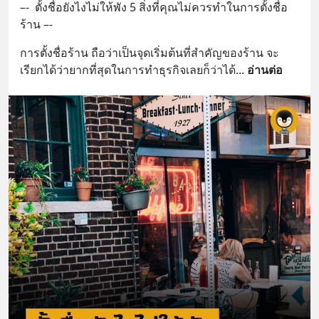
–-  ตั้งชื่อยังไงไม่ให้พัง 5 สิ่งที่คุณไม่ควรทำในการตั้งชื่อ
เพิ่มการผ่อนคลาย ซึ่งช่วยให้การนอน
ร้าน –-
หลับมีประสิทธิภาพมากยิ่งขึ้น 📍 สนใจ
สั่งซื้อสินค้า Diip CBD 💬 LINE :
การตั้งชื่อร้าน ถือว่าเป็นจุดเริ่มต้นที่สำคัญของร้าน จะ
@diipgeek 🔗 หรือกดลิงก์
เรียกได้ว่ายากที่สุดในการทำธุรกิจเลยก็ว่าได้
... 
อ่านต่อ
https://lin.ee/U91Fzyz