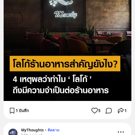
1 บันทึก
5
1
MyThoughts
•
ติดตาม