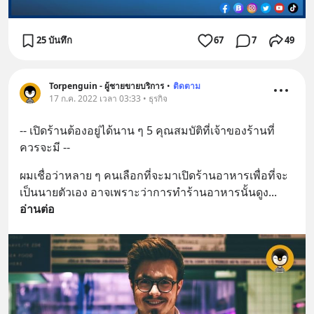
25 บันทึก
67
7
49
Torpenguin - ผู้ชายขายบริการ
•
ติดตาม
17 ก.ค. 2022 เวลา 03:33 • ธุรกิจ
-- เปิดร้านต้องอยู่ได้นาน ๆ 5 คุณสมบัติที่เจ้าของร้านที่
ควรจะมี --
ผมเชื่อว่าหลาย ๆ คนเลือกที่จะมาเปิดร้านอาหารเพื่อที่จะ
เป็นนายตัวเอง อาจเพราะว่าการทำร้านอาหารนั้นดูง
... 
อ่านต่อ