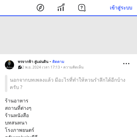
เข้าสู่ระบบ
พรจากฟ้า สู่แผ่นดิน
•
ติดตาม
2 พ.ย. 2024 เวลา 17:13 • ความคิดเห็น
นอกจากบทเพลงแล้ว มีอะไรที่ทำให้หวนรำลึกได้อีกบ้าง
ครับ ?
ร้านอาหาร 
สถานที่ต่างๆ  
ร้านหนังสือ  
บทสนทนา
โรงภาพยนตร์