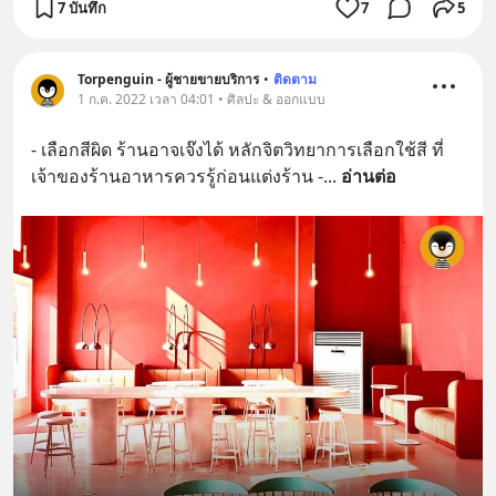
7 บันทึก
7
5
Torpenguin - ผู้ชายขายบริการ
•
ติดตาม
1 ก.ค. 2022 เวลา 04:01 • ศิลปะ & ออกแบบ
- เลือกสีผิด ร้านอาจเจ๊งได้ หลักจิตวิทยาการเลือกใช้สี ที่
เจ้าของร้านอาหารควรรู้ก่อนแต่งร้าน -
... 
อ่านต่อ