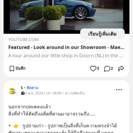
เรียนรู้เพิ่มเติม
YOUTUBE.COM
Featured - Look around in our Showroom - Maessen Classics & Sportscars in Doorn (NL)
A tour around our little shop in Doorn (NL) in the midst of a quiet place. Please pay us a visit soon!If you know any cars which should be in our collection,…
บันทึก
3
2
S
•
ติดตาม
2 พ.ย. 2024 เวลา 06:06 • ความคิดเห็น
นอกจากบทเพลงแล้ว 
สิ่งที่ทำให้คิดถึงอดีตที่ผ่านมาอาจรวมถึง…..
+  👉	รูปถ่ายเก่า - รูปภาพเป็นสิ่งที่เก็บความทรงจำได้
ชัดเจน เพราะสามารถกระตุ้นให้นึกถึงสถานที่ บุคคล
... 