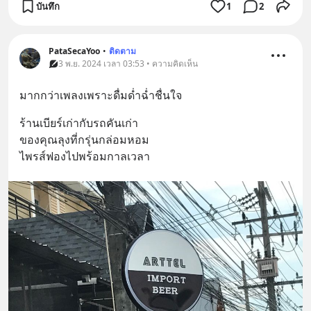
บันทึก
1
2
PataSecaYoo
•
ติดตาม
3 พ.ย. 2024 เวลา 03:53 • ความคิดเห็น
มากกว่าเพลงเพราะดื่มด่ำฉ่ำชื่นใจ
ร้านเบียร์เก่ากับรถคันเก่า
ของคุณลุงที่กรุ่นกล่อมหอม
ไพรส์ฟองไปพร้อมกาลเวลา