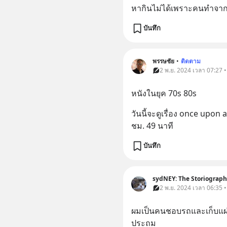
หากินไม่ได้เพราะคนทำจาก
บันทึก
พรรษชัย
•
ติดตาม
2 พ.ย. 2024 เวลา 07:27 
หนังในยุค 70s 80s
วันนี้จะดูเรื่อง once upon
ชม. 49 นาที
บันทึก
sydNEY: The Storiograph
2 พ.ย. 2024 เวลา 06:35 
ผมเป็นคนชอบรถและเก็บแผ่นพ
ประถม