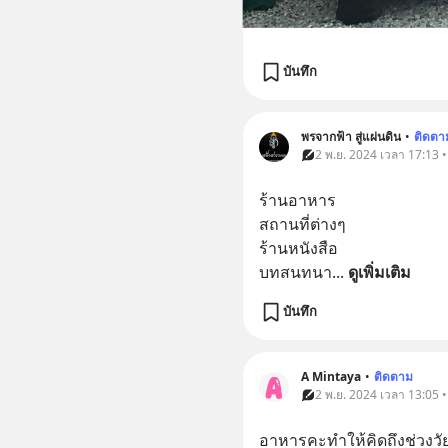
บันทึก
พรจากฟ้า สู่แผ่นดิน
•
ติดตา
2 พ.ย. 2024 เวลา 17:13 
ร้านอาหาร 
สถานที่ต่างๆ  
ร้านหนังสือ  
บทสนทนา
... 
ดูเพิ่มเติม
บันทึก
A Mintaya
•
ติดตาม
2 พ.ย. 2024 เวลา 13:05 
อาหารคะทำให้คิดถึงช่วงวัย