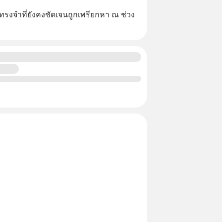
รงจำที่ยังคงชัดเจนถูกเพรียกหา ณ ช่วง