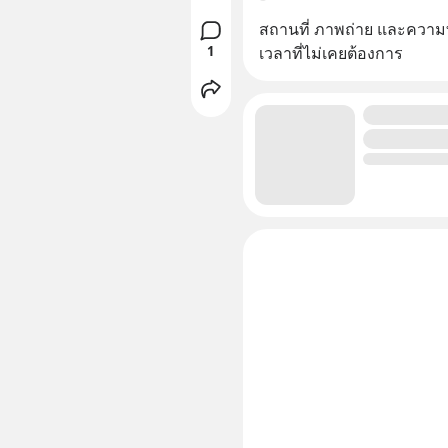
สถานที่ ภาพถ่าย และความท
1
เวลาที่ไม่เคยต้องการ