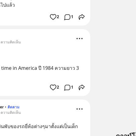
ไปแล้ว
2
1
• ความคิดเห็น
 a time in America ปี 1984 ความยาว 3 
2
1
er
•
ติดตาม
• ความคิดเห็น
ับของรถยี่ห้อต่างๆมาตั้งแต่เป็นเด็ก