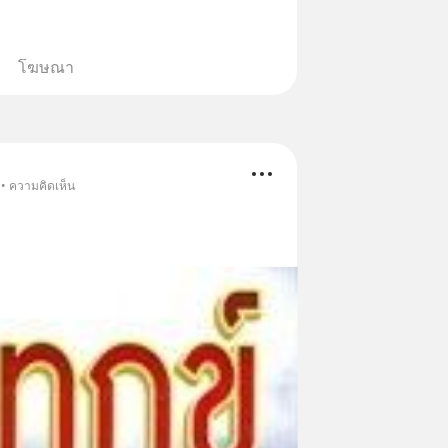
โฆษณา
 • ความคิดเห็น