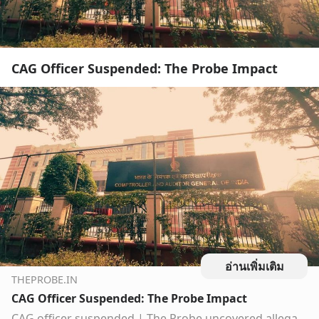
CAG Officer Suspended: The Probe Impact
อ่านเพิ่มเติม
THEPROBE.IN
CAG Officer Suspended: The Probe Impact
CAG officer suspended | The Probe uncovered allegations against a senior official who, despite calls for a probe, got a lucrative foreign posting. Impact | Editor’s Pick