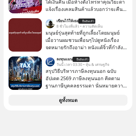
ได้เงินคืน เมื่อห้างดังโทรหาคุณวิยะดา
แจ้งเรื่องเคลมสินค้าแล้วบอกว่าจะคืน
เงิน คุณวิยะดาจะได้เงินจริง หรือเป็น
เขียนไว้ให้เธอ
ยืนยันแล้ว
เรื่องจ้อจี้ หาคำตอบได้ที่ “ป้าเก๋าเล่ากล
8 ชั่วโมงที่แล้ว • ความคิดเห็น
โกง” EP4 ตอน “เขาบอกว่าจะได้เงิน
มนุษย์รุ่นสุดท้ายที่ถูกเลี้ยงโดยมนุษย์
คืน” #ป้าเก๋าเล่ากลโกง #แก้เกมกลโกง
เมื่อวานผมชวนเพื่อนๆไปดูหนังเรื่อง
#อยู่อย่างยั่งยืน #Cybersecurity #เตือน
จดหมายรักถึงอาม่า หนังแต้จิ๋วที่กำลัง
ภัยออนไลน์
โด่งดังทั่วโลกอยู่ในตอนนี้ เหตุเกิดจาก
ลงทุนแมน
ยืนยันแล้ว
ป๊าผมเห็นโปสเตอร์หนังเรื่องนี้หลาย
วันนี้ เวลา 03:30 • หุ้น & เศรษฐกิจ
เดือนก่อนและอยากดูมาก ด้วยเพราะว่า
สรุปวิธีบริหารภาษีลงทุนนอก ฉบับ
อากงก็มาจากเมืองจีน ป๊าก็พูดแต้จิ๋วได้
อัปเดต 2569 ภาษีลงทุนนอก คิดตาม
มีเรื่องราวมีความผูกพันที่ได้ยินตั้งแต่
ฐานภาษีบุคคลธรรมดา นั่นหมายความ
เด็ก
ว่าถ้าเรามีกำไร 100,000 บาท
ดูทั้งหมด