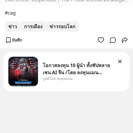
#cag
ข่าว
การเมือง
ข่าวรอบโลก
บันทึก
โอกาสลงทุน 10 ผู้นำ ทั้งซัปพลาย
เชน AI จีน /โดย ลงทุนแมน
บูสต์โดย ลงทุนแมน
✅ลงทุนตรง คัด 10 ผู้นำเน้น ๆ ใน
ธีม AI จีน ✅คัดเลือกหุ้นใหม่ 9 ตัว
เข้ากองทุน ✅ร่วมเป็นเจ้าของผู้นำ
AI จีน ตั้งแต่โรงงานผลิตชิป หน่วย
ความจำ โมเดล