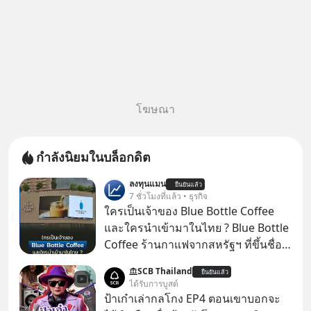
โฆษณา
กำลังนิยมในบล็อกดิต
ลงทุนแมน
ยืนยันแล้ว
7 ชั่วโมงที่แล้ว • ธุรกิจ
ใครเป็นเจ้าของ Blue Bottle Coffee
และใครนำเข้ามาในไทย ? Blue Bottle
Coffee ร้านกาแฟจากสหรัฐฯ ที่ขึ้นชื่อ
เรื่องความพิถีพิถัน กำลังจะเปิดสาขา
SCB Thailand
ยืนยันแล้ว
แรกในประเทศไทย ที่ Central Park
ได้รับการบูสต์
ป้าเก๋าเล่ากลโกง EP4 ตอนเขาบอกจะ