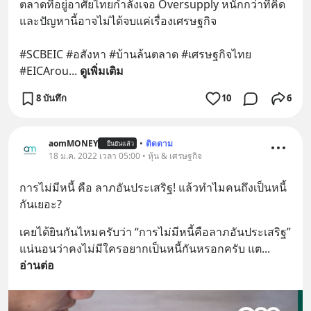
ตลาดที่อยู่อาศัยไทยกำลังเจอ Oversupply หนักกว่าที่คิด 
และปัญหานี้อาจไม่ได้จบแค่เรื่องเศรษฐกิจ 
#SCBEIC #อสังหา #บ้านล้นตลาด #เศรษฐกิจไทย 
#EICArou
... 
ดูเพิ่มเติม
8 บันทึก
10
6
aomMONEY
•
ติดตาม
ยืนยันแล้ว
18 ม.ค. 2022 เวลา 05:00 • หุ้น & เศรษฐกิจ
การไม่มีหนี้ คือ ลาภอันประเสริฐ! แล้วทำไมคนถึงเป็นหนี้
กันเยอะ?
เคยได้ยินกันไหมครับว่า “การไม่มีหนี้คือลาภอันประเสริฐ” 
แน่นอนว่าคงไม่มีใครอยากเป็นหนี้กันหรอกครับ แต
... 
อ่านต่อ