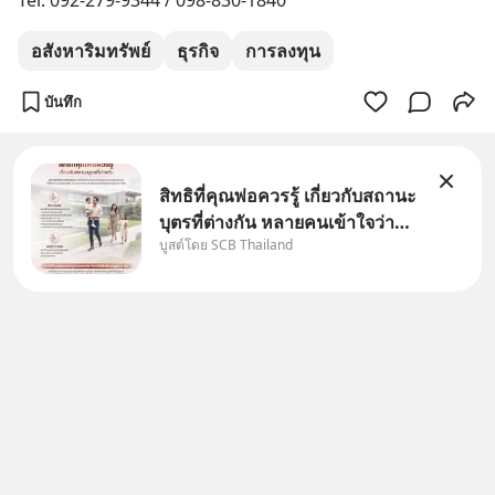
Tel: 092-279-9344 / 098-830-1840
อสังหาริมทรัพย์
ธุรกิจ
การลงทุน
บันทึก
สิทธิที่คุณพ่อควรรู้ เกี่ยวกับสถานะ
บุตรที่ต่างกัน หลายคนเข้าใจว่า
บูสต์โดย SCB Thailand
"เมื่อเป็นลูกของพ่อและแม่ ก็ย่อม
เป็นบุตรชอบด้วยกฎหมายของทั้ง
สองฝ่าย" แต่ในความเป็นจริง
กฎหมายไทยไม่ได้กำหนดไว้แบบ
นั้น