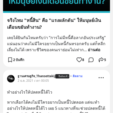
จริงไหม "หนี้สิน" คือ "แรงผลักดัน" ให้มนุษย์เงิน
เดือนขยันทำงาน?
เคยได้ยินกันไหมครับว่า “การไม่มีหนี้คือลาภอันประเสริฐ” 
แน่นอนว่าคงไม่มีใครอยากเป็นหนี้กันหรอกครับ แต่ก็หลีก
เลี่ยงไม่ได้ เพราะชีวิตของคนเราย่อมไม่เท่าก
... 
อ่านต่อ
2 บันทึก
8
5
ฐานเศรษฐกิจ_Thansettakij
•
ติดตาม
ยืนยันแล้ว
2 ธ.ค. 2021 เวลา 00:05
ทำอย่างไรให้ปลดหนี้ได้ไว
หากเลือกได้คงไม่มีใครอยากเป็นหนี้ไปตลอด แต่จะทำ
อย่างไรให้ปลดหนี้ได้ไว เผย 5 แนวทางที่จะช่วยปลดหนี้ได้