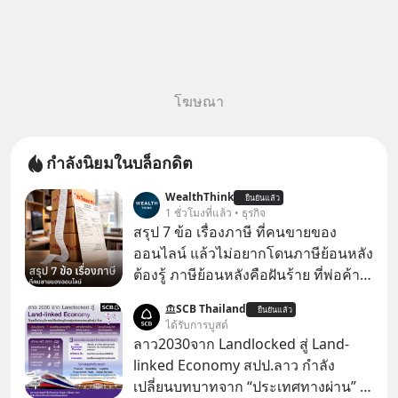
โฆษณา
กำลังนิยมในบล็อกดิต
WealthThink
ยืนยันแล้ว
1 ชั่วโมงที่แล้ว • ธุรกิจ
สรุป 7 ข้อ เรื่องภาษี ที่คนขายของ
ออนไลน์ แล้วไม่อยากโดนภาษีย้อนหลัง
ต้องรู้ ภาษีย้อนหลังคือฝันร้าย ที่พ่อค้า
แม่ค้าคนไหนก็คงไม่อยากพบเจอ
SCB Thailand
ยืนยันแล้ว
ได้รับการบูสต์
ลาว2030จาก Landlocked สู่ Land-
linked Economy สปป.ลาว กำลัง
เปลี่ยนบทบาทจาก “ประเทศทางผ่าน” สู่