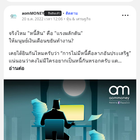
aomMONEY
•
ติดตาม
ยืนยันแล้ว
20 ธ.ค. 2022 เวลา 12:06 • หุ้น & เศรษฐกิจ
จริงไหม "หนี้สิน" คือ "แรงผลักดัน" 
ให้มนุษย์เงินเดือนขยันทำงาน?
เคยได้ยินกันไหมครับว่า “การไม่มีหนี้คือลาภอันประเสริฐ” 
แน่นอนว่าคงไม่มีใครอยากเป็นหนี้กันหรอกครับ แต
... 
อ่านต่อ