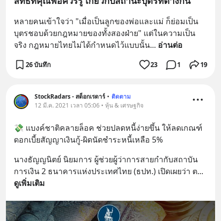
สิทธิที่คุณพ่อควรรู้ เกี่ยวกับสถานะบุตรที่ต่างกัน
หลายคนเข้าใจว่า "เมื่อเป็นลูกของพ่อและแม่ ก็ย่อมเป็น
บุตรชอบด้วยกฎหมายของทั้งสองฝ่าย" แต่ในความเป็น
จริง กฎหมายไทยไม่ได้กำหนดไว้แบบนั้น
... 
อ่านต่อ
26 บันทึก
23
1
19
StockRadars - สต็อกเรดาร์
•
ติดตาม
12 มี.ค. 2021 เวลา 05:06 • หุ้น & เศรษฐกิจ
💸 แบงค์ชาติคลายล็อค ช่วยปลดหนี้ง่ายขึ้น ให้ลดเกณฑ์
ดอกเบี้ยสัญญาเงินกู้-ผิดนัดชำระหนี้เหลือ 5%
นางธัญญนิตย์ นิยมการ ผู้ช่วยผู้ว่าการสายกำกับสถาบัน
การเงิน 2 ธนาคารแห่งประเทศไทย (ธปท.) เปิดเผยว่า ต
... 
ดูเพิ่มเติม