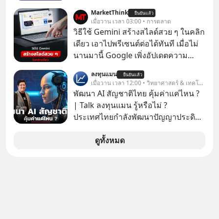
“ศูนย์กลางเศรษฐกิจและโลจิสติกส์”
MarketThink
ยืนยันแล้ว
ของอนุภูมิภาคลุ่มแม่น้ำโขง
เมื่อวาน เวลา 03:00 • การตลาด
วิธีใช้ Gemini สร้างสไลด์สวย ๆ ในคลิก
เดียว เอาไปพรีเซนต์ต่อได้ทันที เมื่อไม่
นานมานี้ Google เพิ่งอัปเดตความ
สามารถใหม่ให้กับ Google Slides ให้
ลงทุนแมน
ยืนยันแล้ว
สามารถใช้ Gemini ช่วยสร้างสไลด์นำ
เมื่อวาน เวลา 12:00 • วิทยาศาสตร์ & เทคโนโลยี
เสนอแบบสวย ๆ ได้ในคลิกเดียว ไม่ต้อง
พัฒนา AI สัญชาติไทย คุ้มค่าแค่ไหน ?
เสียเวลาทำเองอีกต่อไป
| Talk ลงทุนแมน รู้หรือไม่ ?
ประเทศไทยกำลังพัฒนาปัญญาประดิษฐ์
หรือ AI เป็นของตัวเอง ภายใต้ชื่อ
“ThaiLLM” เพื่อให้คนไทยมีโครงสร้าง
ดูทั้งหมด
พื้นฐานด้าน AI ที่เข้าใจภาษาไทย และ
บริบททางสังคมไทยได้เป็นอย่างดี
คำถามคือ การลงมือพัฒนา AI ของ
ประเทศจะคุ้มค่าแค่ไหน ? และหลังจาก
นำ ThaiLLM มาใช้จริง จะเกิดอะไรขึ้น
กับสังคมไทย ธุรกิจไทย และเศรษฐกิจ