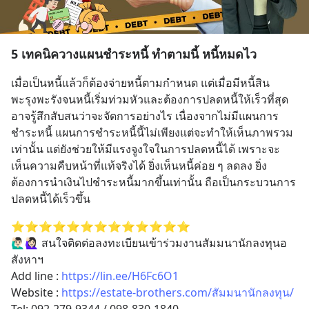
5 เทคนิควางแผนชำระหนี้ ทำตามนี้ หนี้หมดไว
เมื่อเป็นหนี้แล้วก็ต้องจ่ายหนี้ตามกำหนด แต่เมื่อมีหนี้สิน
พะรุงพะรังจนหนี้เริ่มท่วมหัวและต้องการปลดหนี้ให้เร็วที่สุด
อาจรู้สึกสับสนว่าจะจัดการอย่างไร เนื่องจากไม่มีแผนการ
ชำระหนี้ แผนการชำระหนี้นี้ไม่เพียงแต่จะทำให้เห็นภาพรวม
เท่านั้น แต่ยังช่วยให้มีแรงจูงใจในการปลดหนี้ได้ เพราะจะ
เห็นความคืบหน้าที่แท้จริงได้ ยิ่งเห็นหนี้ค่อย ๆ ลดลง ยิ่ง
ต้องการนำเงินไปชำระหนี้มากขึ้นเท่านั้น ถือเป็นกระบวนการ
ปลดหนี้ได้เร็วขึ้น
⭐️⭐️⭐️⭐️⭐️⭐️⭐️⭐️⭐️⭐️⭐️⭐️⭐️
🙋🏻‍♂️🙋🏻‍♀️ สนใจติดต่อลงทะเบียนเข้าร่วมงานสัมมนานักลงทุนอ
สังหาฯ
Add line : 
https://lin.ee/H6Fc6O1
Website : 
https://estate-brothers.com/สัมมนานักลงทุน/