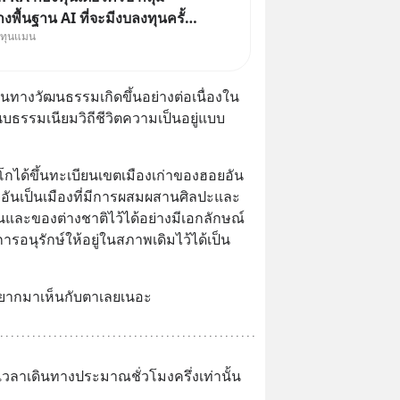
งพื้นฐาน AI ที่จะมีงบลงทุนครั้ง
งทุนแมน
ะวัติศาสตร์ ที่เรียกว่า AI
le หุ้นกลุ่มนี้ปรับตัวลงมากใน 1
ผ่านมา แต่ความจริงคือทั่วโลกยัง
นทางวัฒนธรรมเกิดขึ้นอย่างต่อเนื่องใน
ลงทุน AI
นบธรรมเนียมวิถีชีวิตความเป็นอยู่แบบ
โกได้ขึ้นทะเบียนเขตเมืองเก่าของฮอยอัน
อันเป็นเมืองที่มีการผสมผสานศิลปะและ
นและของต่างชาติไว้ได้อย่างมีเอกลักษณ์ 
ารอนุรักษ์ให้อยู่ในสภาพเดิมไว้ได้เป็น
้สึกอยากมาเห็นกับตาเลยเนอะ
วลาเดินทางประมาณชั่วโมงครึ่งเท่านั้น