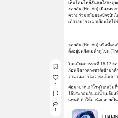
เห็นโคมไฟสีสันสดใสสะดุดต
ฮอยอัน (Hoi An) เมืองมรด
ความร่วมสมัยของปัจจุบันได้เ
เที่ยวอยากจะมาเยือนให้ได้ซั
ฮอยอัน (Hoi An) หรือที่คนเ
ตั้งอยู่บนฝั่งแม่น้ำทูโบน (T
ในสมัยศตวรรษที่ 16-17 ฮอ
ก่อนมีชาวต่างชาติเข้ามาค้า
จำนวนมากไม่ว่าจะเป็นชาวจีน
2
ต่อมาปากแม่น้ำทูโบนเริ่มตื้
ได้ประกอบกับแม่น้ำเปลี่ยนทิ
แทนที่ ทำให้ดานังกลายเป็น
1
LHAI-IN