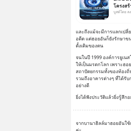
โครงสร้า
บูสต์โดย ล
ใหญ่ในปร
Supercyc
เดือนที่
และถึงแม้จะมีการแลกเปลี่ย
เดินหน้า
อดีต แต่ฮอยอันก็ยังรักษาข
ดั้งเดิมของตน
จนในปี 1999 องค์การยูเนส
ให้เป็นมรดกโลก เพราะฮอย
สถาปัตยกรรมทั้งของท้องถิ่
รวมถึงอาคารต่างๆ ที่ได้รับก
อย่างดี
ยิ่งได้ฟังประวัติแล้วยิ่งรู
จากบานาฮิลล์มาฮอยอันใช้เ
ค่ะ