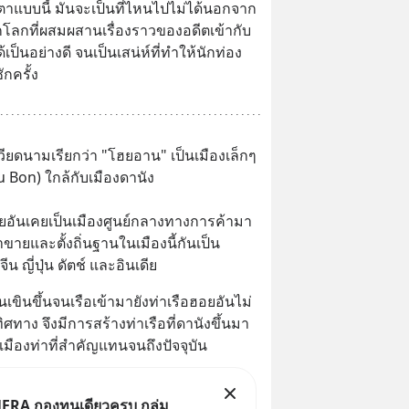
าแบบนี้ มันจะเป็นที่ไหนไปไม่ได้นอกจาก
กโลกที่ผสมผสานเรื่องราวของอดีตเข้ากับ
ป็นอย่างดี จนเป็นเสน่ห์ที่ทำให้นักท่อง
กครั้ง
วียดนามเรียกว่า "โฮยอาน" เป็นเมืองเล็กๆ 
hu Bon) ใกล้กับเมืองดานัง 
ยอันเคยเป็นเมืองศูนย์กลางทางการค้ามา
ขายและตั้งถิ่นฐานในเมืองนี้กันเป็น
 ญี่ปุ่น ดัตช์ และอินเดีย
นเขินขึ้นจนเรือเข้ามายังท่าเรือฮอยอันไม่
ศทาง จึงมีการสร้างท่าเรือที่ดานังขึ้นมา
เมืองท่าที่สำคัญแทนจนถึงปัจจุบัน
FRA กองทุนเดียวครบ กลุ่ม