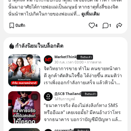
นั้นมาอาศัยได้กายพ่อแม่เป็นมนุษย์ หากธาตุทั้งสี่ของจิต 
นั่นนำพาไปเกิดในกายของพ่อแม่ที่
... 
ดูเพิ่มเติม
บันทึก
4
1
กำลังนิยมในบล็อกดิต
MarketThink
ยืนยันแล้ว
30 ก.ค. เวลา 03:00 • การตลาด
จิตวิทยาการขาย ทำไม คนขายหน้าตา
ดี ลูกค้าตัดสินใจซื้อ ได้ง่ายขึ้น สมมติว่า
เราเพิ่งออกกำลังกายเสร็จ แล้วหิวน้ำ
มาก ๆ แล้วเจอร้านขายน้ำอยู่สองร้านที่
SCB Thailand
ยืนยันแล้ว
ขายของเหมือนกันทุกอย่าง
ได้รับการบูสต์
“ธนาคารจริง ต้องไม่ส่งลิงก์ทาง SMS
หรืออีเมล” เคยเจอมั้ย? มีคนอ้างว่าโทร
จากธนาคาร บอกว่าบัญชีมีปัญหา แล้ว
ให้กดลิงก์โน่นนี่ หรือสแกนคิวอาร์โค้ด
กรุงเทพธุรกิจ
ยืนยันแล้ว