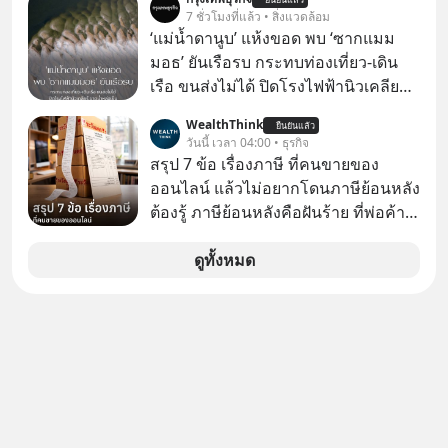
ทันที มาฟัง “ป้าเก๋าเล่ากลโกง” เพื่อรู้ทัน
7 ชั่วโมงที่แล้ว • สิ่งแวดล้อม
มุกหลอกลวงในคราบความน่าเชื่อถือ
‘แม่น้ำดานูบ’ แห้งขอด พบ ‘ซากแมม
กันค่ะ #แก้เกมกลโกง #ป้าเก๋าเล่ากล
มอธ’ ยันเรือรบ กระทบท่องเที่ยว-เดิน
โกง #LivesSustainably #อยู่อย่าง
เรือ ขนส่งไม่ได้ ปิดโรงไฟฟ้านิวเคลียร์
ยั่งยืน #CyberSecurity #ป้าเก๋า
ขาดน้ำหล่อเย็น “ทวีปยุโรป” กำลังเผชิญ
WealthThink
#FraudEducation #FinancialLiteracy
ยืนยันแล้ว
กับฤดูร้อนรุนแรงและภัยแล้งที่ยาวนาน
วันนี้ เวลา 04:00 • ธุรกิจ
#DigitalBankWithHumanTouch
อย่างไม่เคยปรากฏมาก่อน ส่งผลให้
สรุป 7 ข้อ เรื่องภาษี ที่คนขายของ
แม่น้ำหลายสายลดระดับลงสู่ระดับต่ำ
ออนไลน์ แล้วไม่อยากโดนภาษีย้อนหลัง
สุดเป็นประวัติการณ์ โดยเฉพาะ “แม่น้ำ
ต้องรู้ ภาษีย้อนหลังคือฝันร้าย ที่พ่อค้า
ดานูบ” ซึ่งเป็นแม่น้ำยาวอันดับสองของ
แม่ค้าคนไหนก็คงไม่อยากพบเจอ
ยุโรปที่ไหลผ่าน 10 ประเทศ ที่มีปริมาณ
ดูทั้งหมด
น้ำลดต่ำลงเป็นประวัติศาสตร์ จนเผยให้
เห็นร่องรอยทางประวัติศาสตร์ที่เคยจม
อยู่ใต้น้ำมานานหลายศตวรรษ