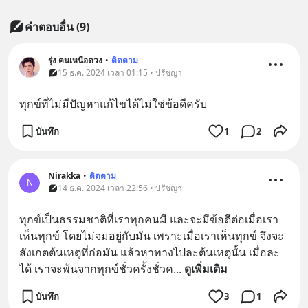
คำตอบอื่น
(
9
)
รุ่ง ฅนเหนือดวง
•
ติดตาม
15 ธ.ค. 2024 เวลา 01:15 • ปรัชญา
ทุกข์ที่ไม่มีปัญหาแก้ไขได้ไม่ใช่ข้อดีครับ
บันทึก
1
2
Nirakka
•
ติดตาม
N
14 ธ.ค. 2024 เวลา 22:56 • ปรัชญา
ทุกข์เป็นธรรมชาติที่เราทุกคนมี และจะมีข้อดีต่อเมื่อเรา
เห็นทุกข์ โดยไม่จมอยู่กับมัน เพราะเมื่อเราเห็นทุกข์ จึงจะ
สังเกตต้นเหตุที่ก่อมัน แล้วหาทางไปละต้นเหตุนั้น เมื่อละ
ได้ เราจะพ้นจากทุกข์ชั่วครั้งชั่วค
... 
ดูเพิ่มเติม
บันทึก
3
1