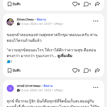
บันทึก
4
1
Shion.Chess
•
ติดตาม
13 ธ.ค. 2024 เวลา 23:37 • ปรัชญา
ขอยกคำสอนของท่านพุทธทาสภิกขุมาตอบนะครับ ท่าน
ตอบไว้ครบถ้วนดีแล้ว
"ความทุกข์สอนอะไรๆ ให้เราได้ดีกว่าความสุข คือสอน
ตรงกว่า มากกว่า รุนแรงกว่า
... 
ดูเพิ่มเติม
1
บันทึก
3
1
ปกรณ์ ปราสาททอง
•
ติดตาม
ป
13 ธ.ค. 2024 เวลา 18:52 • ปรัชญา
ทุกข์ ที่ยากจะรู้จัก นั่นก็คือทุกข์ที่จิตนั้นเก็บสะสมอยู่กับ
ธาตุทั้งสี่ ที่มาประกอบกับธาตุุนะโมของบิดามารดา ให้จิต