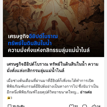
เศรษฐกิจอียิปต์โบราณ ทรัพย์ในดินสินในน้ำ ความ
มั่งคั่งแห่งกสิกรรมลุ่มแม่น้ำไนล์
เมื่อช่วงต้นเดือนที่ผ่านมาที่อียิปต์ก็เพิ่งจะได้ทำการเปิด
พิพิธภัณฑ์แกรนด์อียิปต์อย่างเป็นทางการไป ซึ่งนับว่าเป็น
อีกหนึ่งพิพิธภัณฑ์ไอยคุปต์วิทยาขนาดใหญ
... 
อ่านต่อ
3
35 บันทึก
31
14