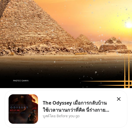
The Odyssey เมื่อการกลับบ้าน
ใช้เวลานานกว่าที่คิด นี่ร่างกาย
บูสต์โดย Before you go
เราต้องการกลับบ้านจริงหรือ
(SPOILED ALERT!!!) 🔥 264.1