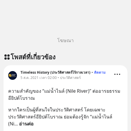
https://youtu.be/Jj3neoUL72g The
original article appeared here
https://www.tharadhol.com/geek-
story-ep833-or-is-mysql-really-
dying/ ติดตามสาระดี ๆ อัพเดททุกวัน
ผ่าน Line OA ด.ดล Blog คลิกเลย -->
โฆษณา
https://lin.ee/aMEkyNA
========================= 📣
โพสต์ที่เกี่ยวข้อง
สนับสนุนโดย 📣
=========================
เครียด หลับยาก ผมอยากแนะนำ
Timeless History (ประวัติศาสตร์ไร้กาลเวลา)
•
ติดตาม
5 ส.ค. 2021 เวลา 02:00 • ประวัติศาสตร์
ผลิตภัณฑ์เสริมอาหาร Diip CBD ช่วย
บรรเทาความเครียด ลดความวิตกกังวล
ความสำคัญของ “แม่น้ำไนล์ (Nile River)” ต่ออารยธรรม
เพิ่มการผ่อนคลาย ซึ่งช่วยให้การนอน
อียิปต์โบราณ
หลับมีประสิทธิภาพมากยิ่งขึ้น 📍 สนใจ
สั่งซื้อสินค้า Diip CBD 💬 LINE :
หากใครเป็นผู้ที่สนใจในประวัติศาสตร์ โดยเฉพาะ
@diipgeek 🔗 หรือกดลิงก์
ประวัติศาสตร์อียิปต์โบราณ ย่อมต้องรู้จัก “แม่น้ำไนล์ 
https://lin.ee/U91Fzyz
(Ni
... 
อ่านต่อ