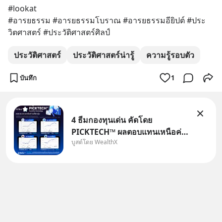
#lookat 
#อารยธรรม #อารยธรรมโบราณ #อารยธรรมอียิปต์ #ประ
วิตศาสตร์ #ประวัติศาสตร์ศิลป์
ประวัติศาสตร์
ประวัติศาสตร์น่ารู้
ความรู้รอบตัว
บันทึก
1
4 ธีมกองทุนเด่น คัดโดย
PICKTECH™ ผลตอบแทนเหนือค่า
บูสต์โดย WealthX
เฉลี่ยกลุ่ม ถ้าอยากค้นหากองทุนที่
ทำผลตอบแทนได้เหนือกว่าค่า
เฉลี่ยกลุ่ม โดยที่ไม่ต้องมานั่ง
ค้นหาข้อมูลและวิเคราะห์เองให้
เสียเวลา แค่ใช้ PICKTECH™ บน
แอป