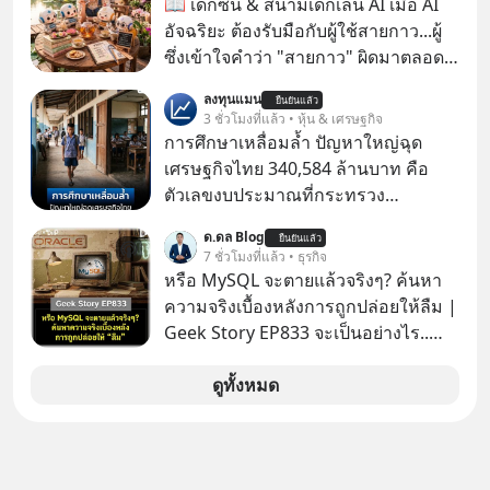
📖 เด็กซน & สนามเด็กเล่น AI เมื่อ AI
ล้านครั้งแล้ว
อัจฉริยะ ต้องรับมือกับผู้ใช้สายกาว...ผู้
ซึ่งเข้าใจคำว่า "สายกาว" ผิดมาตลอด
เกือบปี 🤣
ลงทุนแมน
ยืนยันแล้ว
3 ชั่วโมงที่แล้ว • หุ้น & เศรษฐกิจ
การศึกษาเหลื่อมล้ำ ปัญหาใหญ่ฉุด
เศรษฐกิจไทย 340,584 ล้านบาท คือ
ตัวเลขงบประมาณที่กระทรวง
ศึกษาธิการ ได้รับจัดสรรในงบประมาณ
ด.ดล Blog
ยืนยันแล้ว
รายจ่ายประจำปี 2568 ซึ่งมากที่สุดเป็น
7 ชั่วโมงที่แล้ว • ธุรกิจ
อันดับ 2 รองจากกระทรวงการคลัง
หรือ MySQL จะตายแล้วจริงๆ? ค้นหา
ความจริงเบื้องหลังการถูกปล่อยให้ลืม |
Geek Story EP833 จะเป็นอย่างไร..
เมื่อซอฟต์แวร์ฟรีที่หล่อเลี้ยงเว็บไซต์
กว่าครึ่งโลก ถูกมหาเศรษฐีคู่แข่งทุ่มเงิน
ดูทั้งหมด
ซื้อกิจการไป? นี่คือเรื่องจริงของ
MySQL ฐานข้อมูลระดับตำนานที่
โปรแกรมเมอร์คนหนึ่งใช้เวลา 27 ปี