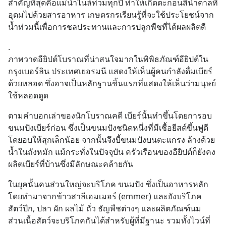
สำคัญที่สุดคือแม่น้ำไนล์ท่วมทุกปี ทำให้เกิดตะกอนสีน้ำตาลที่
อุดมไปด้วยสารอาหาร เกษตรกรเรียนรู้ที่จะใช้ประโยชน์จาก
น้ำท่วมนี้เพื่อการชลประทานและการปลูกพืชที่ได้ผลผลิตดี
.
ภาพวาดอียิปต์โบราณที่น่าสนใจมากในพิพิธภัณฑ์อียิปต์ใน
กรุงเบอร์ลิน ประเทศเยอรมนี แสดงให้เห็นผู้คนกำลังดื่มเบียร์
ด้วยหลอด ซึ่งอาจเป็นหลักฐานชิ้นแรกที่แสดงให้เห็นว่ามนุษย์
ใช้หลอดดูด
ตามคำบอกเล่าของนักโบราณคดี เบียร์นั้นทำขึ้นโดยการอบ
ขนมปังเบียร์ก่อน ซึ่งเป็นขนมปังชนิดหนึ่งที่มีเชื้อยีสต์ขึ้นฟูดี 
โดยอบให้สุกเล็กน้อย จากนั้นจึงบี้ขนมปังบนตะแกรง ล้างด้วย
น้ำในถังหมัก แม้กระทั่งในปัจจุบัน ครัวเรือนของอียิปต์ก็ยังคง
ผลิตเบียร์ที่บ้านซึ่งมีลักษณะคล้ายกัน
ในยุคนั้นคนส่วนใหญ่จะบริโภค ขนมปัง ซึ่งเป็นอาหารหลัก 
โดยทำมาจากข้าวสาลีเอมเมอร์ (emmer) และยังบริโภค 
สัตว์ปีก, ปลา ผัก ผลไม้ ถั่ว ธัญพืชต่างๆ และผลิตภัณฑ์นม 
ส่วนเนื้อสัตว์จะบริโภคกันได้สำหรับผู้ที่มีฐานะ รวมทั้งไวน์ที่