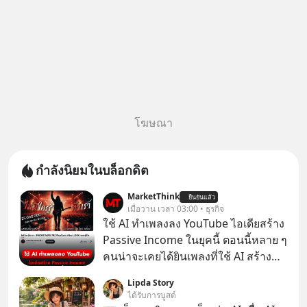
โฆษณา
กำลังนิยมในบล็อกดิต
MarketThink
ยืนยันแล้ว
เมื่อวาน เวลา 03:00 • ธุรกิจ
ใช้ AI ทำเพลงลง YouTube ไอเดียสร้าง
Passive Income ในยุคนี้ ตอนนี้หลาย ๆ
คนน่าจะเคยได้ยินเพลงที่ใช้ AI สร้าง
ผ่านหูกันมาบ้าง เช่น เพลง “ไม่มีใคร
Lipda Story
รู้ตัวเรา” จากช่องชื่อว่า UNHEARD
ได้รับการบูสต์
MUSIC ที่ตอนนี้มียอดรับชมกว่า 26