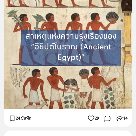
24 บันทึก
29
14