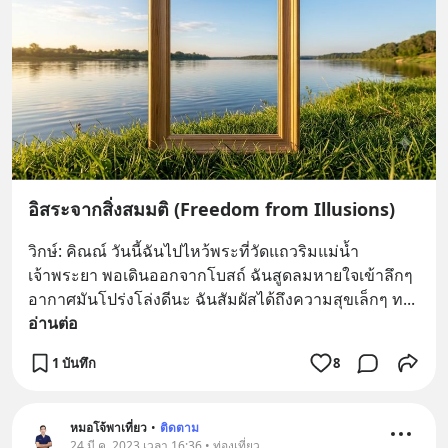
อิสระจากสิ่งสมมติ (Freedom from Illusions)
วิกษ์: คิณณ์ วันนี้ฉันไปไหว้พระที่วัดแถวริมแม่น้ำ
เจ้าพระยา พอเดินออกจากโบสถ์ ฉันสูดลมหายใจเข้าลึกๆ 
อากาศมันโปร่งโล่งดีนะ ฉันสัมผัสได้ถึงความสุขเล็กๆ ท
... 
อ่านต่อ
1 บันทึก
8
หมอโจ้พาเที่ยว
•
ติดตาม
24 มี.ค. 2023 เวลา 16:36 • ท่องเที่ยว