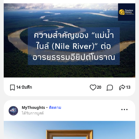
14 บันทึก
20
13
MyThoughts
•
ติดตาม
ได้รับการบูสต์