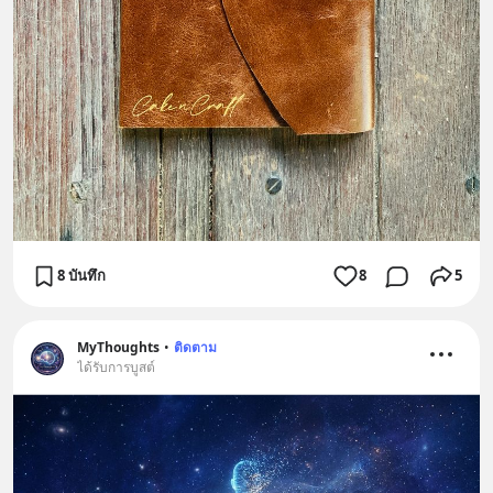
8 บันทึก
8
5
MyThoughts
•
ติดตาม
ได้รับการบูสต์