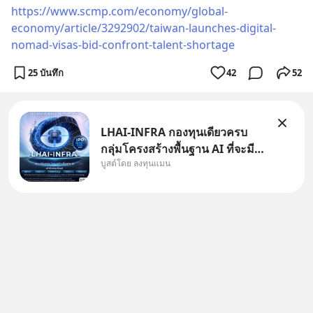
https://www.scmp.com/economy/global-
economy/article/3292902/taiwan-launches-digital-
nomad-visas-bid-confront-talent-shortage
25 บันทึก
42
52
LHAI-INFRA กองทุนเดียวครบ
กลุ่มโครงสร้างพื้นฐาน AI ที่จะมี
บูสต์โดย ลงทุนแมน
งบลงทุนครั้งใหญ่ในประวัติศาสตร์
ที่เรียกว่า AI Supercycle หุ้นกลุ่ม
นี้ปรับตัวลงมากใน 1 เดือนที่ผ่าน
มา แต่ความจริงคือทั่วโลกยังเดิน
หน้าลงทุน AI