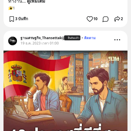
ทำงาน
... 
ดูเพิ่มเติม
1
3 บันทึก
10
2
ฐานเศรษฐกิจ_Thansettakij
•
ติดตาม
ยืนยันแล้ว
19 ธ.ค. 2023 เวลา 01:00