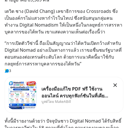
เดวิด ชาง (David Chang) เลขาธิการของ Crossroads ซึ่ง
เป็นองค์กรไม่แสวงหากำไรในไทเป ซึ่งสนับสนุนกลุ่มคน
ทำงาน Digital Nomadism ให้เป็นหนึ่งในกลยุทธ์การสรรหา
บุคลากรของไต้หวัน เขาแสดงความเห็นต่อเรื่องนี้ว่า
“การเปิดตัววีซ่านี้ ถือเป็นสัญญาณว่าไต้หวันเปิดกว้างสำหรับ 
Digital Nomad อย่างเป็นทางการแล้ว เราขอชื่นชมรัฐบาลที่
ตอบสนองต่อเทรนด์ระดับโลก ด้วยการแนวคิดนี้มาใช้กับ
กลยุทธ์การสรรหาบุคลากรของไต้หวัน”
3
เครื่องมือแก้ไข PDF ฟรี ใช้งาน
ออนไลน์ ครบทุกฟังก์ชันในที่เดียว
บูสต์โดย MakeABill
| MakeABill ทุกวันนี้ไฟล์ PDF
กลายเป็นมาตรฐานสำหรับการส่ง
เอกสาร ไม่ว่าจะเป็นใบเสนอราคา
ทั้งนี้มีรายงานด้วยว่า ปัจจุบันชาว Digital Nomad ได้รับสิทธิ์
ใบกำกับภาษี สัญญา รายงาน หรือ
ในการขอวีซ่าใน 58 สถานที่ทั่วโลก ตามรายงานของบล็อก 