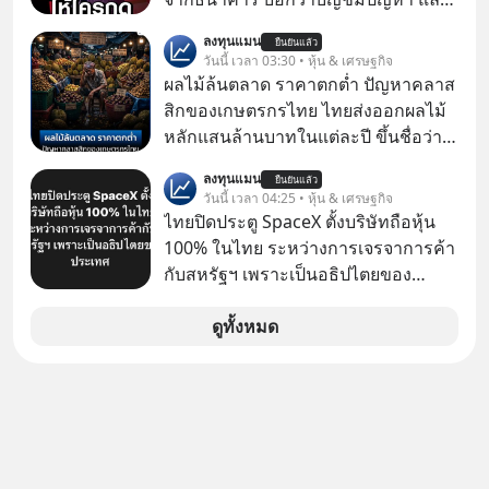
ให้กดลิงก์โน่นนี่ หรือสแกนคิวอาร์โค้ด
ลงทุนแมน
ยืนยันแล้ว
ทันที มาฟัง “ป้าเก๋าเล่ากลโกง” เพื่อรู้ทัน
วันนี้ เวลา 03:30 • หุ้น & เศรษฐกิจ
มุกหลอกลวงในคราบความน่าเชื่อถือ
ผลไม้ล้นตลาด ราคาตกต่ำ ปัญหาคลาส
กันค่ะ #แก้เกมกลโกง #ป้าเก๋าเล่ากล
สิกของเกษตรกรไทย ไทยส่งออกผลไม้
โกง #LivesSustainably #อยู่อย่าง
หลักแสนล้านบาทในแต่ละปี ขึ้นชื่อว่า
ยั่งยืน #CyberSecurity #ป้าเก๋า
เป็นผู้ผลิตและส่งออกผลไม้เมืองร้อน
ลงทุนแมน
#FraudEducation #FinancialLiteracy
ยืนยันแล้ว
เบอร์ต้น ๆ ของโลก
วันนี้ เวลา 04:25 • หุ้น & เศรษฐกิจ
#DigitalBankWithHumanTouch
ไทยปิดประตู SpaceX ตั้งบริษัทถือหุ้น
100% ในไทย ระหว่างการเจรจาการค้า
กับสหรัฐฯ เพราะเป็นอธิปไตยของ
ประเทศ Bloomberg รายงาน ไทย
ประกาศจุดยืนชัดเจนว่า จะไม่อนุญาต
ดูทั้งหมด
ให้บริษัทสหรัฐฯ ตั้งบริษัทโทรคมนาคม
ดาวเทียมที่ถือหุ้น 100% โดยชาวต่าง
ชาติ ในระหว่างการเจรจาการค้ากับ
รัฐบาลสหรัฐ โดยให้เหตุผลว่าเป็น
ประเด็นด้านอธิปไตยของประเทศ