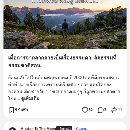
เมื่อการจากลากลายเป็นเรื่องธรรมดา: สัจธรรมที่
ธรรมชาติสอน
ย้อนกลับไปในเดือนพฤษภาคม ปี 2000 ยุคที่มีกระแสข่าว
คำทำนายเรื่องดาวเคราะห์เรียงตัว 7 ดวง และโลกจะ
อวสาน เด็กชายวัย 12 ขวบอย่างผมจู่ๆ ก็ถูกความกลัวตาย
โจม
... 
ดูเพิ่มเติม
9 บันทึก
32
3
11
Mission To The Moon
•
ติดตาม
ยืนยันแล้ว