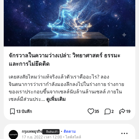
จักรวาลในความว่างเปล่า: วิทยาศาสตร์ ธรรมะ
และการไม่ยึดติด
เคยสงสัยไหมว่าแท้จริงแล้วตัวเราคืออะไร? ลอง
จินตนาการว่าเรากำลังมองลึกลงไปในร่างกาย ร่างกาย
ของเราประกอบขึ้นจากเซลล์นับล้านล้านเซลล์ ภายใน
เซลล์มีส่วนประ
... 
ดูเพิ่มเติม
13 บันทึก
35
2
19
กรุงเทพธุรกิจ
•
ติดตาม
ยืนยันแล้ว
17 ก.ย. 2022 เวลา 12:00 • ไลฟ์สไตล์