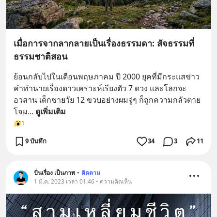
เมื่อการจากลากลายเป็นเรื่องธรรมดา: สัจธรรมที่
ธรรมชาติสอน
ย้อนกลับไปในเดือนพฤษภาคม ปี 2000 ยุคที่มีกระแสข่าว
คำทำนายเรื่องดาวเคราะห์เรียงตัว 7 ดวง และโลกจะ
อวสาน เด็กชายวัย 12 ขวบอย่างผมจู่ๆ ก็ถูกความกลัวตาย
โจม
... 
ดูเพิ่มเติม
1
9 บันทึก
34
3
11
ปั่นเรื่อง เป็นภาพ
•
ติดตาม
1 มี.ค. 2023 เวลา 01:46 • ความคิดเห็น