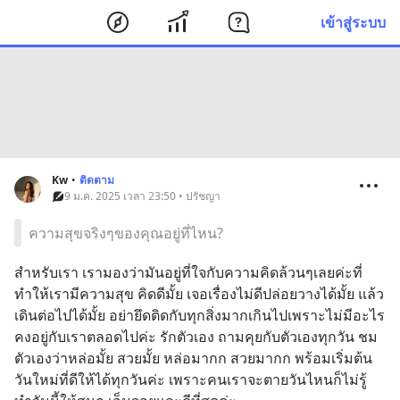
เข้าสู่ระบบ
Kw
•
ติดตาม
9 ม.ค. 2025 เวลา 23:50 • ปรัชญา
ความสุขจริงๆของคุณอยู่ที่ไหน?
สำหรับเรา เรามองว่ามันอยู่ที่ใจกับความคิดล้วนๆเลยค่ะที่
ทำให้เรามีความสุข คิดดีมั้ย เจอเรื่องไม่ดีปล่อยวางได้มั้ย แล้ว
เดินต่อไปได้มั้ย อย่ายึดติดกับทุกสิ่งมากเกินไปเพราะไม่มีอะไร
คงอยู่กับเราตลอดไปค่ะ รักตัวเอง ถามคุยกับตัวเองทุกวัน ชม
ตัวเองว่าหล่อมั้ย สวยมั้ย หล่อมากก สวยมากก พร้อมเริ่มต้น
วันใหม่ที่ดีให้ได้ทุกวันค่ะ เพราะคนเราจะตายวันไหนก็ไม่รู้ 