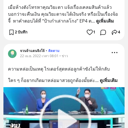
เมื่อห้างดังโทรหาคุณวิยะดา แจ้งเรื่องเคลมสินค้าแล้ว
บอกว่าจะคืนเงิน คุณวิยะดาจะได้เงินจริง หรือเป็นเรื่องจ้อ
จี้  หาคำตอบได้ที่ “ป้าเก๋าเล่ากลโกง” EP4 ต
... 
ดูเพิ่มเติม
2 บันทึก
1
4
จวนจ้าแดนจิงโจ้
•
ติดตาม
22 เม.ย. 2022 เวลา 08:01 • ข่าว
ความหล่อเป็นเหตุ ไรเดอร์สุดหล่อลูกค้าขังไม่ให้กลับ
ใคร ๆ ก็อยากเกิดมาหล่อมาสวยถูกต้องมั้ยค่ะ
... 
ดูเพิ่มเติม