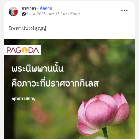
กาลเวลา
•
ติดตาม
9 ม.ค. 2025 เวลา 15:34 • ปรัชญา
นิพพานํปรมํสูญญํ