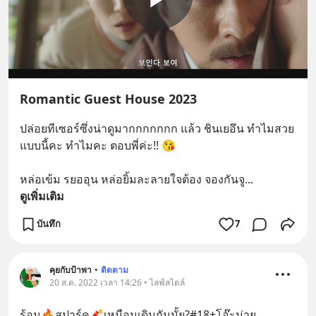
Romantic Guest House 2023
ปล่อยทีเซอร์ซึ่งน่าดูมากกกกกกก แล้ว ชินเยอึน ทำไมสวย
แบบนี้คะ ทำไมคะ ตอบพี่ค่ะ!! 😘
หล่อเข้ม รยออุน หล่อยิ้มละลายใจต้อง จองกันจู
... 
ดูเพิ่มเติม
บันทึก
7
คุยกับป้าพา
•
ติดตาม
20 ส.ค. 2022 เวลา 14:26 • ไลฟ์สไตล์
ร้อน🔥สปาร์ค🧨เหมือนเดิมกันมั้ย?#18+โอ๊ะม่าย.. 