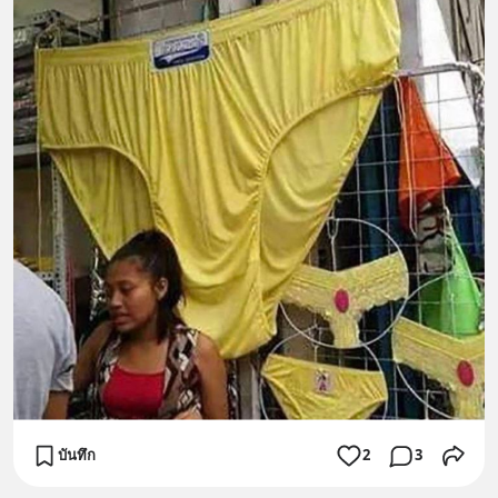
บันทึก
2
3