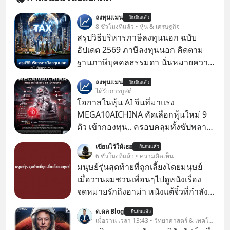
ลงทุนแมน
ยืนยันแล้ว
8 ชั่วโมงที่แล้ว • หุ้น & เศรษฐกิจ
สรุปวิธีบริหารภาษีลงทุนนอก ฉบับ
อัปเดต 2569 ภาษีลงทุนนอก คิดตาม
ฐานภาษีบุคคลธรรมดา นั่นหมายความ
ว่าถ้าเรามีกำไร 100,000 บาท
ลงทุนแมน
ยืนยันแล้ว
ได้รับการบูสต์
โอกาสในหุ้น AI จีนที่มาแรง
MEGA10AICHINA คัดเลือกหุ้นใหม่ 9
ตัว เข้ากองทุน.. ครอบคลุมทั้งซัปพลาย
เชน AI จีน พิเศษ ช่วง 3 - 19 ส.ค. 69 มี
เขียนไว้ให้เธอ
ยืนยันแล้ว
โปรโมชัน ลด 50% ค่าธรรมเนียมซื้อ |
6 ชั่วโมงที่แล้ว • ความคิดเห็น
ยอด 2 ล้านบาทขึ้นไป ฟรีค่าธรรมเนียม
มนุษย์รุ่นสุดท้ายที่ถูกเลี้ยงโดยมนุษย์
ซื้อ
เมื่อวานผมชวนเพื่อนๆไปดูหนังเรื่อง
จดหมายรักถึงอาม่า หนังแต้จิ๋วที่กำลัง
โด่งดังทั่วโลกอยู่ในตอนนี้ เหตุเกิดจาก
ด.ดล Blog
ยืนยันแล้ว
ป๊าผมเห็นโปสเตอร์หนังเรื่องนี้หลาย
เมื่อวาน เวลา 13:43 • วิทยาศาสตร์ & เทคโนโลยี
เดือนก่อนและอยากดูมาก ด้วยเพราะว่า