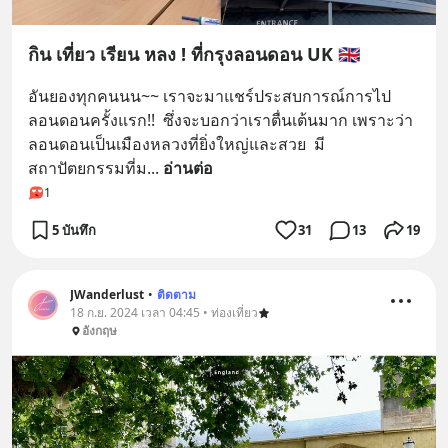
กิน เที่ยว เรียน หลง ! ที่กรุงลอนดอน UK 🇬🇧
อันยองทุกคนนน~~ เราจะมาแชร์ประสบการณ์การไป
ลอนดอนครั้งแรก!!  ซึ่งจะบอกว่าเราตื่นเต้นมาก เพราะว่า
ลอนดอนเป็นเมืองหลวงที่ยิ่งใหญ่และสวย  มี
สถาปัตยกรรมที่ม
... 
อ่านต่อ
1
5 บันทึก
31
13
19
JWanderlust
•
ติดตาม
18 ก.ย. 2024 เวลา 04:45 • ท่องเที่ยว
อังกฤษ