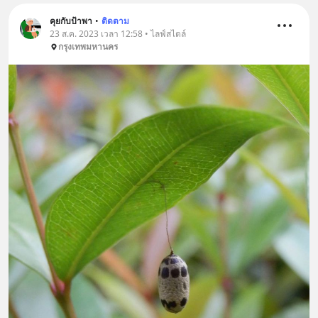
คุยกับป้าพา
•
ติดตาม
23 ส.ค. 2023 เวลา 12:58 • ไลฟ์สไตล์
กรุงเทพมหานคร