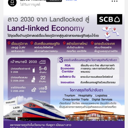
ได้รับการบูสต์