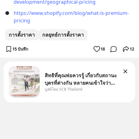
development/geographical-pricing
●
https://www.shopify.com/blog/what-is-premium-
pricing
การตั้งราคา
กลยุทธ์การตั้งราคา
15 บันทึก
18
12
สิทธิที่คุณพ่อควรรู้ เกี่ยวกับสถานะ
บุตรที่ต่างกัน หลายคนเข้าใจว่า
บูสต์โดย SCB Thailand
"เมื่อเป็นลูกของพ่อและแม่ ก็ย่อม
เป็นบุตรชอบด้วยกฎหมายของทั้ง
สองฝ่าย" แต่ในความเป็นจริง
กฎหมายไทยไม่ได้กำหนดไว้แบบ
นั้น