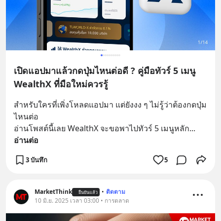
เปิดแอปมาแล้วกดปุ่มไหนต่อดี ? คู่มือทัวร์ 5 เมนู
WealthX ที่มือใหม่ควรรู้
สำหรับใครที่เพิ่งโหลดแอปมา แต่ยังงง ๆ ไม่รู้ว่าต้องกดปุ่ม
ไหนต่อ
อ่านโพสต์นี้เลย WealthX จะขอพาไปทัวร์ 5 เมนูหลัก
... 
อ่านต่อ
3 บันทึก
5
MarketThink
•
ติดตาม
ยืนยันแล้ว
10 มิ.ย. 2025 เวลา 03:00 • การตลาด