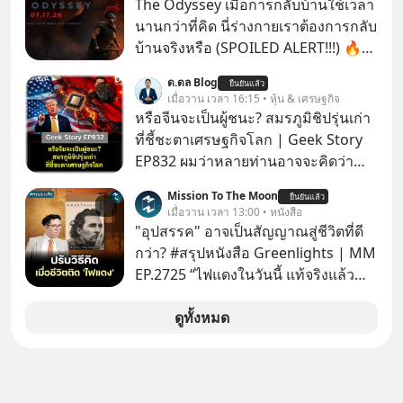
The Odyssey เมื่อการกลับบ้านใช้เวลา
นานกว่าที่คิด นี่ร่างกายเราต้องการกลับ
บ้านจริงหรือ (SPOILED ALERT!!!) 🔥
264.1
ด.ดล Blog
ยืนยันแล้ว
เมื่อวาน เวลา 16:15 • หุ้น & เศรษฐกิจ
หรือจีนจะเป็นผู้ชนะ? สมรภูมิชิปรุ่นเก่า
ที่ชี้ชะตาเศรษฐกิจโลก | Geek Story
EP832 ผมว่าหลายท่านอาจจะคิดว่า
สงครามชิปมีแค่เรื่อง AI ล้ำๆ ใช่ไหม?
Mission To The Moon
ยืนยันแล้ว
คิดใหม่ได้เลยครับ! ในขณะที่โลกโฟกัส
เมื่อวาน เวลา 13:00 • หนังสือ
ชิป 3 นาโนเมตร แต่จีนกำลังเดินเกมที่
"อุปสรรค" อาจเป็นสัญญาณสู่ชีวิตที่ดี
น่ากลัวกว่า โดยการเข้ายึดครองตลาด
กว่า? #สรุปหนังสือ Greenlights | MM
‘Legacy Chips’ หรือชิปรุ่นเก่า ฟังดูไร้
EP.2725 “ไฟแดงในวันนี้ แท้จริงแล้ว
ค่า แต่มันคือหัวใจที่ซ่อนอยู่ในรถยนต์
อาจเป็นสัญญาณไฟเขียวที่ยังไม่ถึงเวลา
EV, อุปกรณ์การแพทย์ ไปจนถึง
เปลี่ยนสี” McConaughey ดาราดาวรุ่ง
ดูทั้งหมด
ขีปนาวุธ! จีนกำลังใช้ ‘Playbook’ เดิมที่
ในยุคหนึ่ง เคยปฏิเสธเงินค่าตัวหนังรอม
เคยใช้ถล่มตลาดโซล่าเซลล์มาแล้ว คือ
คอมที่สูงถึง 14.5 ล้านดอลลาร์ (หรือ
การทุ่มเงินอุดหนุนมหาศาลจนราคาพัง
ราว 500 ล้านบาท) เพียงเพราะเขาไม่
ทลาย ถ้าตะวันตกแก้เกมไม่ได้ อเมริกา