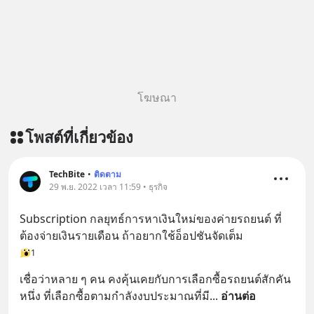
https://lin.ee/aMEkyNA
ทางเลี้ยวที่พาคุณไปเจอชีวิตที่ดีกว่าเดิม
========================= 📣
#Greenlights
สนับสนุนโดย 📣
#MatthewMcConaughey #พัฒนาตัว
=========================
เอง #MissionToTheMoon
เครียด หลับยาก ผมอยากแนะนำ
#missiontothemoonpodcast
ผลิตภัณฑ์เสริมอาหาร Diip CBD ช่วย
โฆษณา
บรรเทาความเครียด ลดความวิตกกังวล
เพิ่มการผ่อนคลาย ซึ่งช่วยให้การนอน
โพสต์ที่เกี่ยวข้อง
หลับมีประสิทธิภาพมากยิ่งขึ้น 📍 สนใจ
สั่งซื้อสินค้า Diip CBD 💬 LINE :
@diipgeek 🔗 หรือกดลิงก์
TechBite
•
ติดตาม
https://lin.ee/U91Fzyz
29 พ.ย. 2022 เวลา 11:59 • ธุรกิจ
Subscription กลยุทธ์การหาเงินใหม่ของค่ายรถยนต์ ที่
ต้องจ่ายเงินรายเดือน ถ้าอยากใช้อ็อปชันจัดเต็ม
1
เชื่อว่าหลาย ๆ คน คงคุ้นเคยกับการเลือกซื้อรถยนต์สักคัน
หนึ่ง ที่เลือกซื้อตามกำลังงบประมาณที่มี
... 
อ่านต่อ