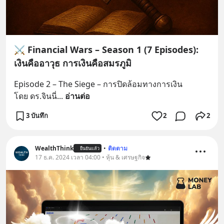
⚔️ Financial Wars – Season 1 (7 Episodes):
เงินคืออาวุธ การเงินคือสมรภูมิ
Episode 2 – The Siege – การปิดล้อมทางการเงิน
โดย ดร.จินนี่
... 
อ่านต่อ
3 บันทึก
2
2
WealthThink
•
ติดตาม
ยืนยันแล้ว
17 ธ.ค. 2024 เวลา 04:00 • หุ้น & เศรษฐกิจ