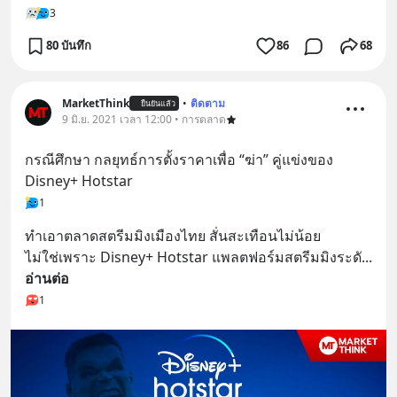
3
80 บันทึก
86
68
MarketThink
•
ติดตาม
ยืนยันแล้ว
9 มิ.ย. 2021 เวลา 12:00 • การตลาด
กรณีศึกษา กลยุทธ์การตั้งราคาเพื่อ “ฆ่า” คู่แข่งของ​ 
Disney+ Hotstar
1
ทำเอาตลาดสตรีมมิงเมืองไทย สั่นสะเทือนไม่น้อย
ไม่ใช่เพราะ​ Disney+ Hotstar แพลตฟอร์มสตรีมมิงระดั
... 
อ่านต่อ
1