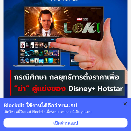
Blockdit ใช้งานได้ดีกว่าบนแอป
129 บันทึก
150
15
242
เปิดโพสต์นี้ในแอป Blockdit เพื่อรับประสบการณ์เต็มรูปแบบ
เปิดผ่านแอป
MarketThink
•
ติดตาม
ยืนยันแล้ว