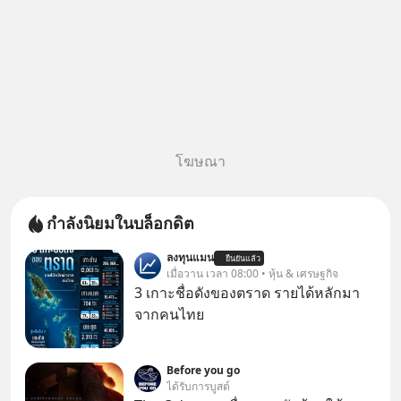
โฆษณา
กำลังนิยมในบล็อกดิต
ลงทุนแมน
ยืนยันแล้ว
เมื่อวาน เวลา 08:00 • หุ้น & เศรษฐกิจ
3 เกาะชื่อดังของตราด รายได้หลักมา
จากคนไทย
Before you go
ได้รับการบูสต์