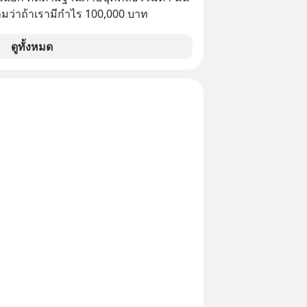
กซ่อนไว้ใต้พรมคือ ดาวอังคารเป็นเพียงนรก
ว่าถ้าเรามีกำไร 100,000 บาท
ด้วยรังสีมรณะและฝุ่นพิษ แล้วทำไมบรรดา
โนโลยีถึงยังพยายามหลอกขายฝันลมๆ
ดูทั้งหมด
ให้กับคนทั้งโลก พวกเขากำลังซ่อนความ
้เบื้องหลังโปรเจกต์อวกาศที่ผลาญ
มหาศาล วันนี้เราจะมากะเทาะเปลือก
ลกนี้กัน ใครที่คิดว่าอนาคตของ
ดาวดวงอื่น เลือกฟังกันได้เลยนะ
าลืมกด Follow ติดตาม PodCast ช่อง
ever’s Podcast ของผมกันด้วยนะครับ
น Spotify :
yurl.com/3yma5h3e 🎧 ฟังผ่าน
cast : https://apple.co/2lEqPPg 🎧
://tinyurl.com/4kurcs6x
น Youtube :
utu.be/W2U60tbaMqM The original
appeared here
www.tharadhol.com/geek-story-
olony-on-mars-real/ ติดตามสาระดี