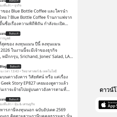
นแมน
ยืนยันแล้ว
โมงที่แล้ว • ธุรกิจ
จ้าของ Blue Bottle Coffee และใครนำ
ไทย ? Blue Bottle Coffee ร้านกาแฟจาก
ขึ้นชื่อเรื่องความพิถีพิถัน กำลังจะเปิด
นประเทศไทย ที่ Central Park
นแมน
ยืนยันแล้ว
การบูสต์
่สุดของ ลงทุนแมน ปีนี้ ลงทุนแมน
026 ในงานนี้จะมีเจ้าของธุรกิจ
หมึกกรุบ, Srichand, Jones’ Salad, LA
astwork, MizuMi, KARMART, อิชิตัน มา
Blog
ยืนยันแล้ว
ู้การสร้างธุรกิจ
วาน เวลา 13:43 • วิทยาศาสตร์ & เทคโนโลยี
นดาวอังคาร วิสัยทัศน์ หรือ แค่เรื่อง
 | Geek Story EP827 เคยมองดูดาวแล้ว
ดาวน์
วันเราจะย้ายไปอยู่บนดาวอังคารตามที่
k หรือ Jeff Bezos บอกไว้หรือเปล่า ภาพ
นแมน
ยืนยันแล้ว
เศรษฐีซิลิคอนแวลลีย์วาดไว้ว่ามนุษย์นับ
โมงที่แล้ว • หุ้น & เศรษฐกิจ
สร้างอาณานิคมใหม่ ล้อมรอบด้วย
บริหารภาษีลงทุนนอก ฉบับอัปเดต 2569
ดล้ำ อาจจะฟังดูน่าตื่นเต้น แต่ความ
นนอก คิดตามฐานภาษีบุคคลธรรมดา นั่น