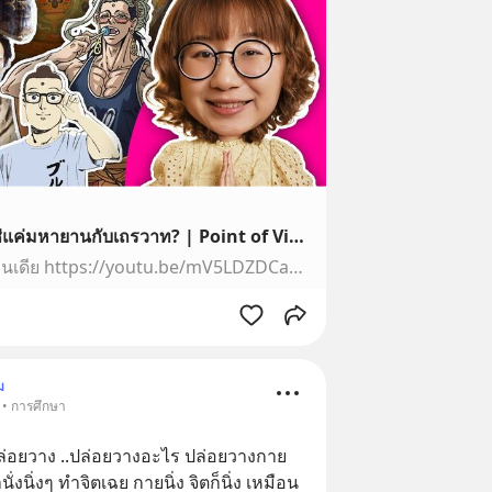
ศาสนาพุทธมีกี่นิกาย? ไม่ใช่แค่มหายานกับเถรวาท? | Point of View
คลิปที่เกี่ยวข้องอารยธรรมอินเดีย https://youtu.be/mV5LDZDCasQ?si=-GPfrEa9F-UU9E-Nพระพุทธเจ้าอยู่ที่ไหนในประวัติศาสตร์ https://youtu.be/3IsHK9a2K8k?si=yb1_ST4…
ม
 • การศึกษา
ล่อยวาง ..ปล่อยวางอะไร ปล่อยวางกาย 
นิ่งๆ ทำจิตเฉย กายนิ่ง จิตก็นิ่ง เหมือน