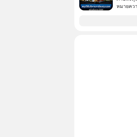
จริงที่ถู
หมายความ
ที่เต็มไป
ผู้นำเทค
แล้งๆ นี้
ลับอะไรไว
ทรัพยากร
ความลวงโ
มนุษยชาติอยู่บน
ครับ อย่
Geek For
🎧 ฟังผ่า
https://tin
Apple Pod
ฟังผ่าน Podbean : https
🎧 ฟังผ่า
https://yo
article 
https://
ep827-is-a-c