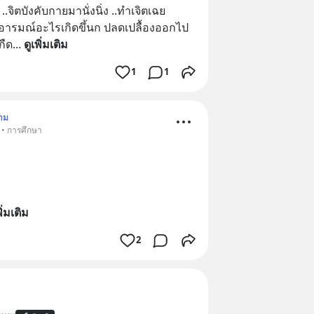
ิตบังคับกายมานั่งนิ่ง ..ทำเจิตเฉย 
ิ่งๆ อารมณ์อะไรเกิดขึ้นก ปลดเปลื้องออกไป
กืด
... 
ดูเพิ่มเติม
1
1
าม
 • การศึกษา
พิ่มเติม
2