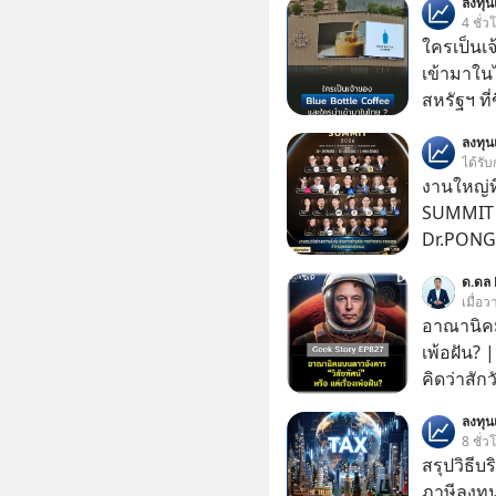
ลงทุ
4 ชั่ว
ใครเป็นเ
เข้ามาใน
สหรัฐฯ ที่
สาขาแรกใ
ลงทุ
ได้รับ
งานใหญ่ที
SUMMIT 2
Dr.PONG, 
GLACE, F
ด.ดล 
แชร์ความร
เมื่อ
อาณานิคมบ
เพ้อฝัน?
คิดว่าสัก
Elon Mus
ลงทุ
ฝันที่มหา
8 ชั่ว
ล้านจะไป
สรุปวิธี
เทคโนโลยีสุ
ภาษีลงทุ