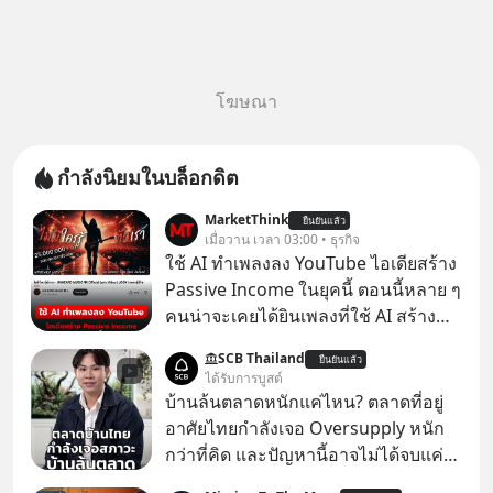
โฆษณา
กำลังนิยมในบล็อกดิต
MarketThink
ยืนยันแล้ว
เมื่อวาน เวลา 03:00 • ธุรกิจ
ใช้ AI ทำเพลงลง YouTube ไอเดียสร้าง
Passive Income ในยุคนี้ ตอนนี้หลาย ๆ
คนน่าจะเคยได้ยินเพลงที่ใช้ AI สร้าง
ผ่านหูกันมาบ้าง เช่น เพลง “ไม่มีใคร
SCB Thailand
ยืนยันแล้ว
รู้ตัวเรา” จากช่องชื่อว่า UNHEARD
ได้รับการบูสต์
MUSIC ที่ตอนนี้มียอดรับชมกว่า 26
บ้านล้นตลาดหนักแค่ไหน? ตลาดที่อยู่
ล้านครั้งแล้ว
อาศัยไทยกำลังเจอ Oversupply หนัก
กว่าที่คิด และปัญหานี้อาจไม่ได้จบแค่
เรื่องเศรษฐกิจ #SCBEIC #อสังหา #บ้าน