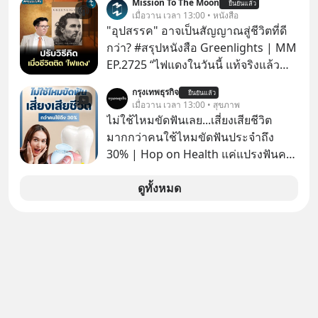
Mission To The Moon
ยืนยันแล้ว
ล้นตลาด #เศรษฐกิจไทย #EICAround
เมื่อวาน เวลา 13:00 • หนังสือ
#SCBThailand สามารถดูคลิปที่
"อุปสรรค" อาจเป็นสัญญาณสู่ชีวิตที่ดี
youtube ประกอบได้ที่ link :
กว่า? #สรุปหนังสือ Greenlights | MM
https://youtube.com/shorts/-
EP.2725 “ไฟแดงในวันนี้ แท้จริงแล้ว
xU9gYcfVJk?feature=share
อาจเป็นสัญญาณไฟเขียวที่ยังไม่ถึงเวลา
กรุงเทพธุรกิจ
ยืนยันแล้ว
เปลี่ยนสี” McConaughey ดาราดาวรุ่ง
เมื่อวาน เวลา 13:00 • สุขภาพ
ในยุคหนึ่ง เคยปฏิเสธเงินค่าตัวหนังรอม
ไม่ใช้ไหมขัดฟันเลย...เสี่ยงเสียชีวิต
คอมที่สูงถึง 14.5 ล้านดอลลาร์ (หรือ
มากกว่าคนใช้ไหมขัดฟันประจำถึง
ราว 500 ล้านบาท) เพียงเพราะเขาไม่
30% | Hop on Health แค่แปรงฟันคง
อยากขังตัวเองไว้ในกล่องเดิมๆ ผลที่
ไม่พอ..จากการวิจัยตามเก็บข้อมูลผู้สูง
ตามมาคือ โทรศัพท์ของเขากลายเป็น
อายุ 5,000 คน มีข้อมูลที่น่าสนใจเกี่ยว
ดูทั้งหมด
ความเงียบสนิทนานถึง 14 เดือนเต็ม แต่
กับโรคต่างๆที่เกิดจากการไม่ใช้ไหมขัด
ความเงียบและ "ไฟแดง" ในวันนั้นกลับ
ฟันเป็นประจำ เสี่ยงเกิดโรคนำไปสู่การ
กลายเป็นการถอยหลังเพื่อตั้งหลัก จนส่ง
เสียชีวิต...อะไรคือสาเหตุติดตามได้ใน
ให้เขาก้าวขึ้นไปยืนถือรางวัลออสการ์
Hop On Health
ในบทบาทที่เปลี่ยนชีวิตเขาไปตลอดกาล
ใน MM EP. นี้ เราจะมาร่วมถอดรหัส
และปรับวิธีคิดกันว่า Greenlight (ไฟ