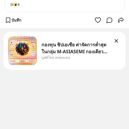
4
บันทึก
กองทุน ชิปเอเชีย ค่าจัดการต่ำสุด
ในกลุ่ม M-ASIASEMI กองเดียว
บูสต์โดย ลงทุนแมน
ครบ มีทั้ง CXMT จากจีน TSMC
จากไต้หวัน SK Hynix จาก
เกาหลีใต้ Kioxia จากญี่ปุ่น