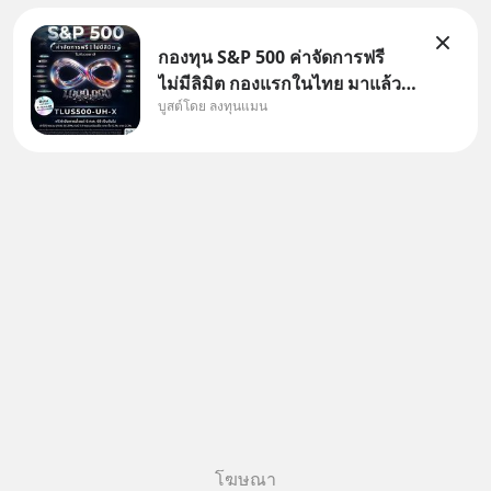
กองทุน S&P 500 ค่าจัดการฟรี
ไม่มีลิมิต กองแรกในไทย มาแล้ว..
บูสต์โดย ลงทุนแมน
กองทุนที่ออกแบบมาเพื่อแก้ Pain
Point ใหญ่ของนักลงทุนไทย
พร้อมกัน 3 เรื่อง
โฆษณา