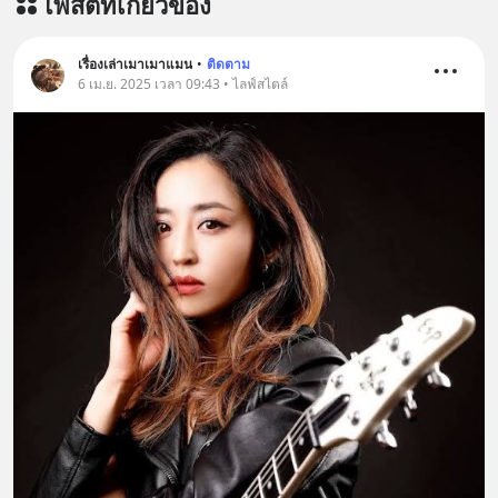
โพสต์ที่เกี่ยวข้อง
=========================
เครียด หลับยาก ผมอยากแนะนำ
ผลิตภัณฑ์เสริมอาหาร Diip CBD ช่วย
เรื่องเล่าเมาเมาแมน
•
ติดตาม
บรรเทาความเครียด ลดความวิตกกังวล
6 เม.ย. 2025 เวลา 09:43 • ไลฟ์สไตล์
เพิ่มการผ่อนคลาย ซึ่งช่วยให้การนอน
หลับมีประสิทธิภาพมากยิ่งขึ้น 📍 สนใจ
สั่งซื้อสินค้า Diip CBD 💬 LINE :
@diipgeek 🔗 หรือกดลิงก์
https://lin.ee/U91Fzyz