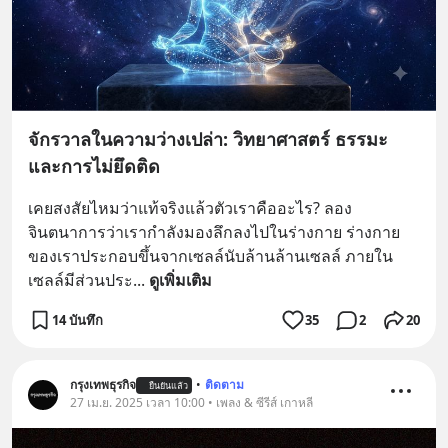
จักรวาลในความว่างเปล่า: วิทยาศาสตร์ ธรรมะ
และการไม่ยึดติด
เคยสงสัยไหมว่าแท้จริงแล้วตัวเราคืออะไร? ลอง
จินตนาการว่าเรากำลังมองลึกลงไปในร่างกาย ร่างกาย
ของเราประกอบขึ้นจากเซลล์นับล้านล้านเซลล์ ภายใน
เซลล์มีส่วนประ
... 
ดูเพิ่มเติม
14 บันทึก
35
2
20
กรุงเทพธุรกิจ
•
ติดตาม
ยืนยันแล้ว
27 เม.ย. 2025 เวลา 10:00 • เพลง & ซีรีส์ เกาหลี