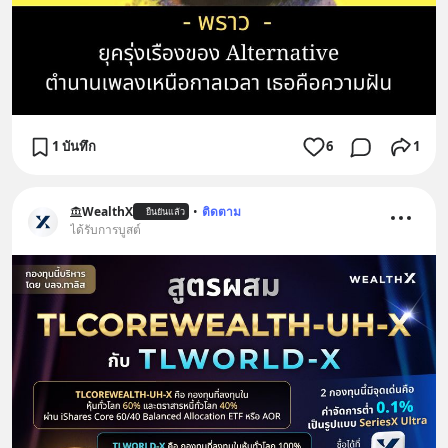
1 บันทึก
6
1
WealthX
•
ติดตาม
ยืนยันแล้ว
ได้รับการบูสต์