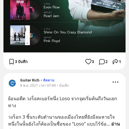
3 บันทึก
3
2
1
Guitar Rich
•
ติดตาม
8 พ.ย. 2021 เวลา 07:49 • บันเทิง
ย้อนอดีต วงร็อคเบอร์หนึ่ง Loso จากจุดเริ่มต้นถึงวันเเยก
ทาง
วงร็อก 3 ชิ้นระดับตำนานของเมืองไทยที่ยังมีลมหายใจ 
หนึ่งในนั้นยังไงก็ต้องเป็นชื่อของ “Loso” แบบไร้ข้อ
... 
อ่าน