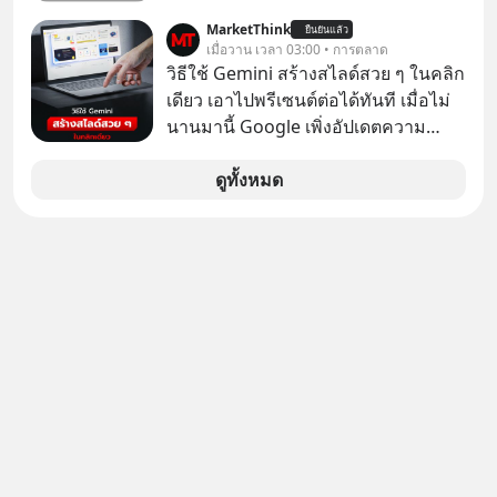
EV จากจีนที่กำลังบุกตีตลาดทั่วโลกจน
MarketThink
ยืนยันแล้ว
ราบคาบ จะถูกสกัดดาวรุ่งจนต้องเบรก
เมื่อวาน เวลา 03:00 • การตลาด
หัวทิ่มได้อย่างไร? นี่คือเรื่องจริงที่เพิ่ง
วิธีใช้ Gemini สร้างสไลด์สวย ๆ ในคลิก
เกิดขึ้นในมาเลเซีย เมื่อรัฐบาลประกาศ
เดียว เอาไปพรีเซนต์ต่อได้ทันที เมื่อไม่
งัด “กฎเหล็ก” สั่งบล็อกการนำเข้ารถ EV
นานมานี้ Google เพิ่งอัปเดตความ
ราคาถูกจากจีนแบบสายฟ้าแลบ ตั้ง
สามารถใหม่ให้กับ Google Slides ให้
กำแพงราคานำเข้าขั้นต่ำสูงถึง 1.7 ล้าน
สามารถใช้ Gemini ช่วยสร้างสไลด์นำ
ดูทั้งหมด
บาท! งานนี้ทำเอาค่ายยักษ์ใหญ่อย่าง
เสนอแบบสวย ๆ ได้ในคลิกเดียว ไม่ต้อง
BYD ที่เคยกวาดเรียบยอดขายถึงกับ
เสียเวลาทำเองอีกต่อไป
สะดุดไปไม่เป็น แต่เบื้องหลังมาตรการ
สุดโต่งนี้ ไม่ใช่แค่การกีดกันทางการค้า
ธรรมดา แต่มันคือแผนอุ้มชูแบรนด์แห่ง
ชาติอย่าง Proton เพื่อรักษาตำแหน่ง
งานนับแสนชีวิตในประเทศ ค่ายรถจีน
จะแก้เกมหมากกระดานนี้อย่างไร? และ
ทำไมเรื่องนี้ถึงสั่นสะเทือนวงการยาน
ยนต์ทั้งภูมิภาค? เราจะพาไปเจาะลึก
เบื้องหลังสงคราม EV สุดเดือดนี้กัน
เลือกฟังกันได้เลยนะครับ อย่าลืมกด