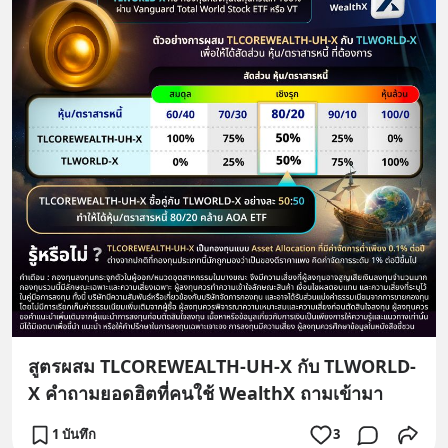
สูตรผสม TLCOREWEALTH-UH-X กับ TLWORLD-
X คำถามยอดฮิตที่คนใช้ WealthX ถามเข้ามา
1 บันทึก
3