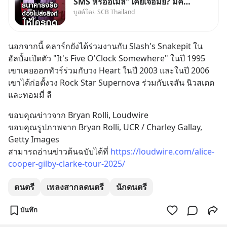
SMS หรืออีเมล” เคยเจอมั้ย? มีคน
บูสต์โดย SCB Thailand
อ้างว่าโทรจากธนาคาร บอกว่า
บัญชีมีปัญหา แล้วให้กดลิงก์โน่นนี่
หรือสแกนคิวอาร์โค้ดทันที มาฟัง
นอกจากนี้ คลาร์กยังได้ร่วมงานกับ Slash's Snakepit ใน
“ป้าเก๋าเล่ากลโกง” เพื่อรู้ทันมุก
อัลบั้มเปิดตัว "It's Five O'Clock Somewhere" ในปี 1995 
หลอกลวงในคราบ
เขาเคยออกทัวร์ร่วมกับวง Heart ในปี 2003 และในปี 2006 
เขาได้ก่อตั้งวง Rock Star Supernova ร่วมกับเจสัน นิวสเตด 
และทอมมี่ ลี
ขอบคุณข่าวจาก Bryan Rolli, Loudwire
ขอบคุณรูปภาพจาก Bryan Rolli, UCR / Charley Gallay, 
Getty Images
สามารถอ่านข่าวต้นฉบับได้ที่ 
https://loudwire.com/alice-
cooper-gilby-clarke-tour-2025/
ดนตรี
เพลงสากลดนตรี
นักดนตรี
บันทึก