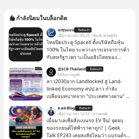
กำลังนิยมในบล็อกดิต
ลงทุนแมน
ยืนยันแล้ว
เมื่อวาน เวลา 04:25 • หุ้น & เศรษฐกิจ
ไทยปิดประตู SpaceX ตั้งบริษัทถือหุ้น
100% ในไทย ระหว่างการเจรจาการค้า
กับสหรัฐฯ เพราะเป็นอธิปไตยของ
ประเทศ Bloomberg รายงาน ไทย
SCB Thailand
ยืนยันแล้ว
ประกาศจุดยืนชัดเจนว่า จะไม่อนุญาต
ได้รับการบูสต์
ให้บริษัทสหรัฐฯ ตั้งบริษัทโทรคมนาคม
ลาว2030จาก Landlocked สู่ Land-
ดาวเทียมที่ถือหุ้น 100% โดยชาวต่าง
linked Economy สปป.ลาว กำลัง
ชาติ ในระหว่างการเจรจาการค้ากับ
เปลี่ยนบทบาทจาก “ประเทศทางผ่าน” สู่
รัฐบาลสหรัฐ โดยให้เหตุผลว่าเป็น
“ศูนย์กลางเศรษฐกิจและโลจิสติกส์”
ด.ดล Blog
ประเด็นด้านอธิปไตยของประเทศ
ยืนยันแล้ว
ของอนุภูมิภาคลุ่มแม่น้ำโขง
เมื่อวาน เวลา 12:52 • ยานยนต์
เมื่อมาเลเซียสั่งแบนรถ EV จีน! จุดจบ
ของรถยนต์ไฟฟ้าราคาถูก? | Geek
Talk EP243 เคยสงสัยไหมว่า แบรนด์รถ