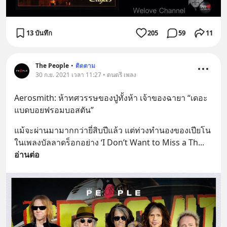
13 บันทึก
205
59
11
The People
•
ติดตาม
30 ก.ย. 2021 เวลา 11:27 • ดนตรี เพลง
Aerosmith: ห้าทศวรรษของปู่ทั้งห้า เจ้าของฉายา “เดอะ
แบดบอยฟรอมบอสตัน”
แม้จะผ่านมามากกว่ายี่สิบปีแล้ว แต่ท่วงทำนองของเปียโน
ในเพลงบัลลาดร็อกอย่าง ‘I Don’t Want to Miss a Th
... 
อ่านต่อ