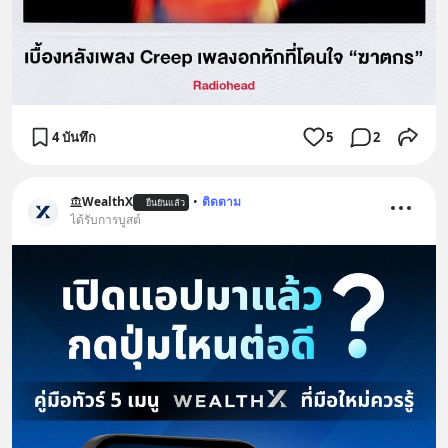
4 บันทึก
5
2
WealthX
•
ติดตาม
ยืนยันแล้ว
ได้รับการบูสต์