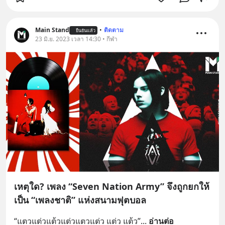
Main Stand
•
ติดตาม
ยืนยันแล้ว
23 มิ.ย. 2023 เวลา 14:30 • กีฬา
เหตุใด? เพลง “Seven Nation Army” จึงถูกยกให้
เป็น “เพลงชาติ” แห่งสนามฟุตบอล
“แตวแต่วแต้วแต่วแตวแต่ว แต่ว แต้ว”
... 
อ่านต่อ