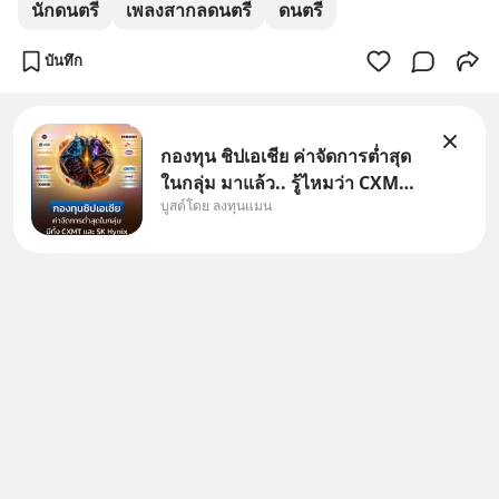
นักดนตรี
เพลงสากลดนตรี
ดนตรี
บันทึก
กองทุน ชิปเอเชีย ค่าจัดการต่ำสุด
ในกลุ่ม มาแล้ว.. รู้ไหมว่า CXMT
บูสต์โดย ลงทุนแมน
อยู่ดี ๆ ขึ้นมาเป็นบริษัทอันดับ 1 ใน
จีนแซงหน้า Tencent ขณะ
เดียวกัน TSMC เป็นบริษัทอันดับ 1
ในไต้หวันมานานแล้ว