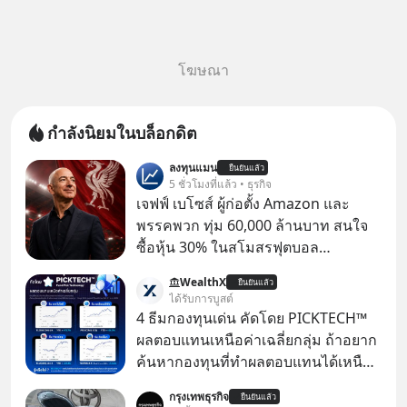
โฆษณา
กำลังนิยมในบล็อกดิต
ลงทุนแมน
ยืนยันแล้ว
5 ชั่วโมงที่แล้ว • ธุรกิจ
เจฟฟ์ เบโซส์ ผู้ก่อตั้ง Amazon และ
พรรคพวก ทุ่ม 60,000 ล้านบาท สนใจ
ซื้อหุ้น 30% ในสโมสรฟุตบอล
Liverpool มีรายงานจาก BBC Sport ว่า
WealthX
ยืนยันแล้ว
กลุ่มนักลงทุนที่มี เจฟฟ์ เบโซส์ (Jeff
ได้รับการบูสต์
Bezos) มหาเศรษฐีและผู้ก่อตั้ง
4 ธีมกองทุนเด่น คัดโดย PICKTECH™
Amazon กับอามิต ภาเทีย (Amit
ผลตอบแทนเหนือค่าเฉลี่ยกลุ่ม ถ้าอยาก
Bhatia) นักธุรกิจชาวอังกฤษเชื้อสาย
ค้นหากองทุนที่ทำผลตอบแทนได้เหนือ
อินเดีย และเอดูอาร์โด ซาเวริน
กว่าค่าเฉลี่ยกลุ่ม โดยที่ไม่ต้องมานั่ง
กรุงเทพธุรกิจ
(Eduardo Saverin) ผู้ร่วมก่อตั้ง
ยืนยันแล้ว
ค้นหาข้อมูลและวิเคราะห์เองให้เสีย