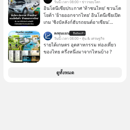
วันนี้ เวลา 08:00 • ข่าวรอบโลก
Facebook ร่วมอยู่ด้วย
เวลา แค่ใช้ PICKTECH™ บนแอป
อินโดนีเซียประกาศ ‘ท้าชนไทย’ ชวนโต
WealthX ช่วยคัดกองทุนเด่นให้ได้
โยต้า ‘ย้ายออกจากไทย’ อินโดนีเซียเปิด
เกม ‘ชิงบัลลังก์ฮับรถยนต์อาเซียน’
ประกาศท้าชนไทยตรงๆ โดยรัฐมนตรี
ลงทุนแมน
ยืนยันแล้ว
คลังของอินโดฯ เรียกร้อง ‘โตโยต้า’ ย้าย
วันนี้ เวลา 08:00 • หุ้น & เศรษฐกิจ
ฐานการผลิตหลักออกจากไทย พร้อม
รายได้เกษตร อุตสาหกรรม ท่องเที่ยว
เสนอสิทธิประโยชน์เต็ม หวังดึงทั้ง
ของไทย ครึ่งหนึ่งมาจากไหนบ้าง ?
โรงงานและซัพพลายเชนไปปักหลัก
อินโดนีเซียทั้งระบบ
ดูทั้งหมด