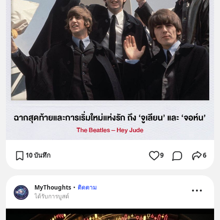
10 บันทึก
9
6
MyThoughts
•
ติดตาม
ได้รับการบูสต์