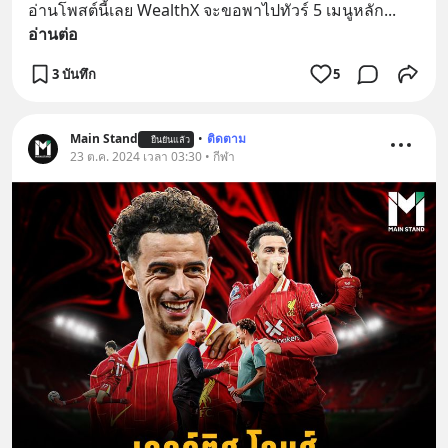
อ่านโพสต์นี้เลย WealthX จะขอพาไปทัวร์ 5 เมนูหลัก
... 
อ่านต่อ
3 บันทึก
5
Main Stand
•
ติดตาม
ยืนยันแล้ว
23 ต.ค. 2024 เวลา 03:30 • กีฬา