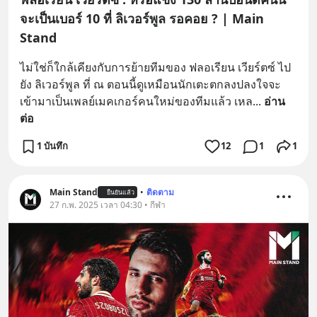
จะเป็นเบอร์ 10 ที่ ลิเวอร์พูล รอคอย ? | Main
Stand
ไม่ใช่ก็ใกล้เคียงกับการย้ายทีมของ ฟลอเรียน เวียร์ตซ์ ไป
ยัง ลิเวอร์พูล ที่ ณ ตอนนี้ดูเหมือนนักเตะตกลงปลงใจจะ
เข้ามาเป็นเพลย์เมคเกอร์คนใหม่ของทีมแล้ว เหล
... 
อ่าน
ต่อ
1 บันทึก
12
1
1
Main Stand
•
ติดตาม
ยืนยันแล้ว
27 ก.พ. 2025 เวลา 04:30 • กีฬา