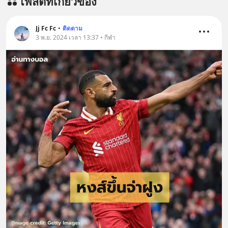
โพสต์ที่เกี่ยวข้อง
Jj Fc Fc
•
ติดตาม
3 พ.ย. 2024 เวลา 13:37 • กีฬา