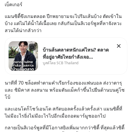
เบ็คเกอร์
แมนซิตี้ขึงเกมตลอด ปีกพยายามจะไปริมเส้นบ้าง ตัดเข้าใน
บ้าง แต่ไม่ได้น้ำได้เนื้อเลย กลับกันเป็นลิเวอร์พูลที่หาจังหวะ
สวนได้น่ากลัวกว่า
บ้านล้นตลาดหนักแค่ไหน? ตลาด
ที่อยู่อาศัยไทยกำลังเจอ
บูสต์โดย SCB Thailand
Oversupply หนักกว่าที่คิด และ
ปัญหานี้อาจไม่ได้จบแค่เรื่อง
เศรษฐกิจ #SCBEIC #อสังหา
นาทีที่ 70 ชล็อตทำตามคำเรียกร้องของแฟนบอล ส่งวาตารุ 
#บ้านล้นตลาด #เศรษฐกิจไทย
และ ซิมิคาส ลงสนาม พร้อมดันแม็คก้าขึ้นไปยืนด้านบนคู่โซ
#EICAround #SCBThailand
โบ้
สามารถดูคลิปท
และเอนโดก็โชว์เอนโด สกัดบอลครั้งแล้วครั้งเล่า แมนซิตี้ที่
ไม่มีอะไรยิ่งไม่มีอะไรไปอีกเมื่อถอดมาร์มูชออกไป
กลายเป็นลิเวอร์พูลที่มีโอกาสยิงเพิ่มมากกว่าซิตี้ ที่สุดแล้วซิตี้