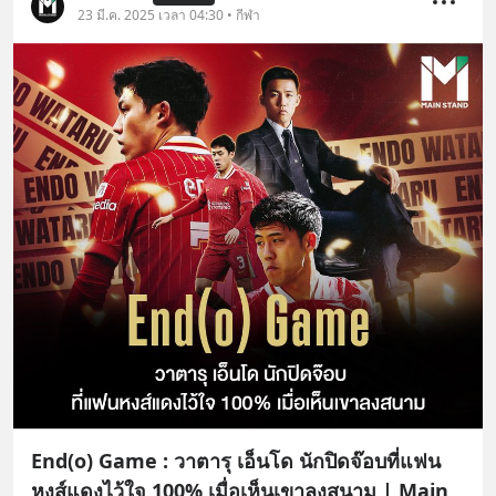
23 มี.ค. 2025 เวลา 04:30 • กีฬา
End(o) Game : วาตารุ เอ็นโด นักปิดจ๊อบที่แฟน
หงส์แดงไว้ใจ 100% เมื่อเห็นเขาลงสนาม | Main