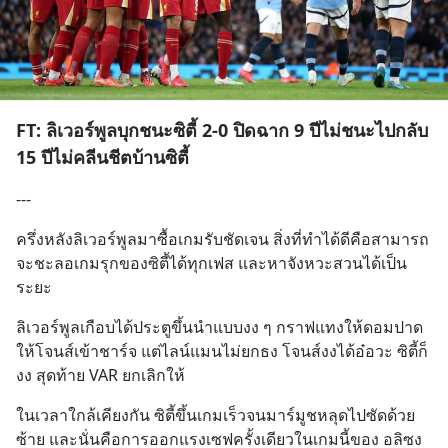
FT: ลิเวอร์พูลบุกชนะซิตี้ 2-0 ปิดฉาก 9 ปีไม่ชนะไปกลับ
15 ปีไม่คลีนชีตบ้านซิตี้
---
ครึ่งหลังลิเวอร์พูลมาซื้อเกมรับชัดเจน สิ่งที่ทำได้ดีคือสามารถ
จะชะลอเกมรุกของซิตี้ได้ทุกเฟส และหาจังหวะสวนได้เป็น
ระยะ
ลิเวอร์พูลเกือบได้ประตูขึ้นนำแบบงง ๆ กราฟแทงให้ดอมปาด
ให้โจนส์เข้าชาร์จ แต่ไลน์แมนไม่ยกธง โจนส์งงได้อ๋อวะ ซิตี้ก็
งง สุดท้าย VAR ยกเลิกให้
ในเวลาใกล้เคียงกัน ซิตี้ขึ้นเกมเร็วจนมาร์มูชหลุดไปซัดด้วย
ซ้าย และนั่นคือการออกแรงเซฟครั้งเดียวในเกมนี้ของ อลิซง 