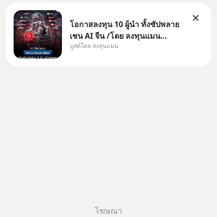
โอกาสลงทุน 10 ผู้นำ ทั้งซัปพลาย
เชน AI จีน /โดย ลงทุนแมน
บูสต์โดย ลงทุนแมน
✅ลงทุนตรง คัด 10 ผู้นำเน้น ๆ ใน
ธีม AI จีน ✅คัดเลือกหุ้นใหม่ 9 ตัว
เข้ากองทุน ✅ร่วมเป็นเจ้าของผู้นำ
AI จีน ตั้งแต่โรงงานผลิตชิป หน่วย
ความจำ โมเดล
โฆษณา