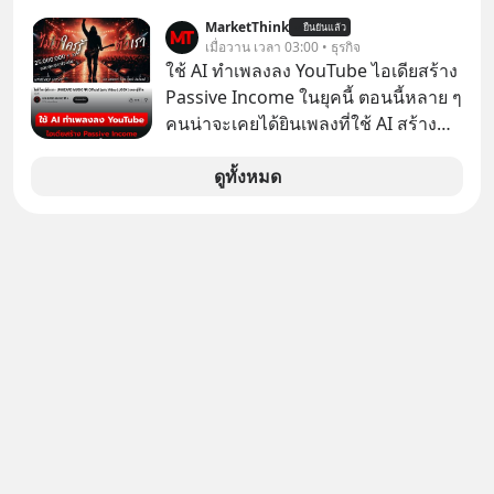
ภัยออนไลน์
ศึกษาธิการ ได้รับจัดสรรในงบประมาณ
กิจการครั้งประวัติศาสตร์? ยักษ์ใหญ่
MarketThink
ยืนยันแล้ว
รายจ่ายประจำปี 2568 ซึ่งมากที่สุดเป็น
เมื่อวาน เวลา 03:00 • ธุรกิจ
ตั้งใจซื้อไปพัฒนาต่อ หรือแค่ซื้อไป “ฆ่า”
อันดับ 2 รองจากกระทรวงการคลัง
ใช้ AI ทำเพลงลง YouTube ไอเดียสร้าง
ให้พ้นทางกันแน่? และทำไมจุดจบของ
Passive Income ในยุคนี้ ตอนนี้หลาย ๆ
เรื่องนี้ ถึงเป็นการฆาตกรรมแบบสโลว์
คนน่าจะเคยได้ยินเพลงที่ใช้ AI สร้าง
โมชันที่ไม่มีแม้แต่ศพให้เห็น? เลือกฟัง
ผ่านหูกันมาบ้าง เช่น เพลง “ไม่มีใคร
กันได้เลยนะครับ อย่าลืมกด Follow
รู้ตัวเรา” จากช่องชื่อว่า UNHEARD
ดูทั้งหมด
ติดตาม PodCast ช่อง Geek Forever’s
MUSIC ที่ตอนนี้มียอดรับชมกว่า 26
Podcast ของผมกันด้วยนะครับ 🎧 ฟัง
ล้านครั้งแล้ว
ผ่าน Spotify : https://bit.ly/4g4SW17
🎧 ฟังผ่าน Apple Podcast :
https://bit.ly/4cw7rdh 🎧 ฟังผ่าน
Podbean : https://bit.ly/4hVgqrY 🎧
ฟังผ่าน Youtube :
https://youtu.be/Jj3neoUL72g The
original article appeared here
https://www.tharadhol.com/geek-
story-ep833-or-is-mysql-really-
dying/ ติดตามสาระดี ๆ อัพเดททุกวัน