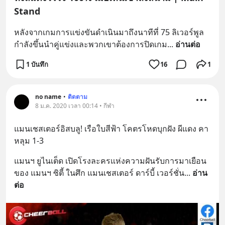
Stand
หลังจากเกมการแข่งขันดำเนินมาถึงนาทีที่ 75 ลิเวอร์พูล 
กำลังขึ้นนำคู่แข่งและพวกเขาต้องการปิดเกม
... 
อ่านต่อ
1 บันทึก
16
1
no name
•
ติดตาม
8 ม.ค. 2020 เวลา 00:14 • กีฬา
แมนเชสเตอร์อิสบลู! เรือใบสีฟ้า โคตรโหดบุกฝัง ผีแดง คา
หลุม 1-3
แมนฯ ยูไนเต็ด เปิดโรงละครแห่งความฝันรับการมาเยือน
ของ แมนฯ ซิตี้ ในศึก แมนเชสเตอร์ ดาร์บี้ เวอร์ชั่น
... 
อ่าน
ต่อ