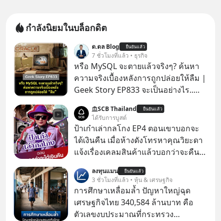
กำลังนิยมในบล็อกดิต
ด.ดล Blog
ยืนยันแล้ว
7 ชั่วโมงที่แล้ว • ธุรกิจ
หรือ MySQL จะตายแล้วจริงๆ? ค้นหา
ความจริงเบื้องหลังการถูกปล่อยให้ลืม |
Geek Story EP833 จะเป็นอย่างไร..
เมื่อซอฟต์แวร์ฟรีที่หล่อเลี้ยงเว็บไซต์
SCB Thailand
ยืนยันแล้ว
กว่าครึ่งโลก ถูกมหาเศรษฐีคู่แข่งทุ่มเงิน
ได้รับการบูสต์
ซื้อกิจการไป? นี่คือเรื่องจริงของ
ป้าเก๋าเล่ากลโกง EP4 ตอนเขาบอกจะ
MySQL ฐานข้อมูลระดับตำนานที่
ได้เงินคืน เมื่อห้างดังโทรหาคุณวิยะดา
โปรแกรมเมอร์คนหนึ่งใช้เวลา 27 ปี
แจ้งเรื่องเคลมสินค้าแล้วบอกว่าจะคืน
ปลุกปั้นและตั้งชื่อตามลูกสาวของตัวเอง
เงิน คุณวิยะดาจะได้เงินจริง หรือเป็น
ลงทุนแมน
เมื่อรู้ว่าผลงานชิ้นเอกกำลังจะตกไปอยู่
ยืนยันแล้ว
เรื่องจ้อจี้ หาคำตอบได้ที่ “ป้าเก๋าเล่ากล
3 ชั่วโมงที่แล้ว • หุ้น & เศรษฐกิจ
ในมือของอาณาจักรที่จ้องจะทำลายมัน
โกง” EP4 ตอน “เขาบอกว่าจะได้เงิน
การศึกษาเหลื่อมล้ำ ปัญหาใหญ่ฉุด
เขาถึงขั้นต้องเขียนจดหมายเปิดผนึก
คืน” #ป้าเก๋าเล่ากลโกง #แก้เกมกลโกง
เศรษฐกิจไทย 340,584 ล้านบาท คือ
ขอร้องคนทั้งอินเทอร์เน็ตให้ช่วยหยุดยั้ง
#อยู่อย่างยั่งยืน #Cybersecurity #เตือน
ตัวเลขงบประมาณที่กระทรวง
ดีลนี้! เกิดอะไรขึ้นหลังจากการควบรวม