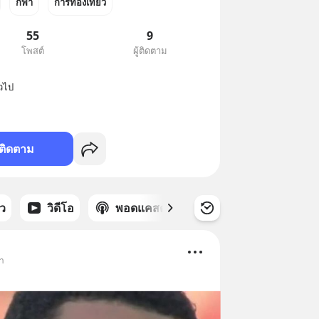
กีฬา
การท่องเที่ยว
55
9
โพสต์
ผู้ติดตาม
่วไป
ติดตาม
าว
วิดีโอ
พอดแคสต์
ซีรีส์
ฬา