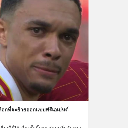
รนต์ถึงเลือกที่จะย้ายออกแบบฟรีเอเย่นต์