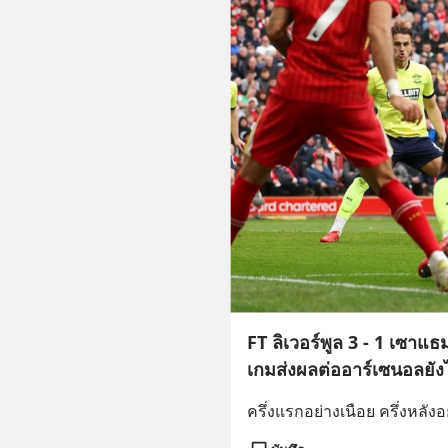
FT ลิเวอร์พูล 3 - 1 เซาแ
เกมส่งผลต่ออาร์เซนอลยัง
ครึ่งแรกอย่างเนือย ครึ่งหลัง