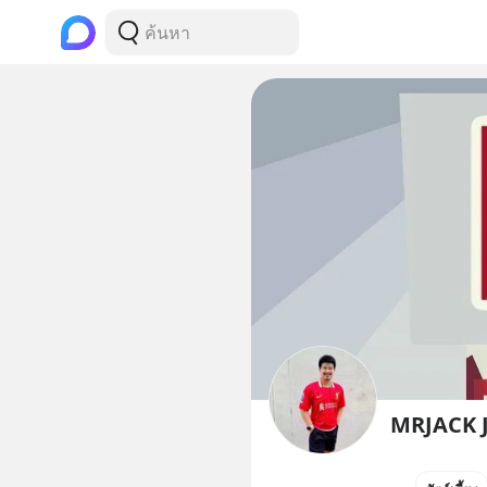
MRJACK J