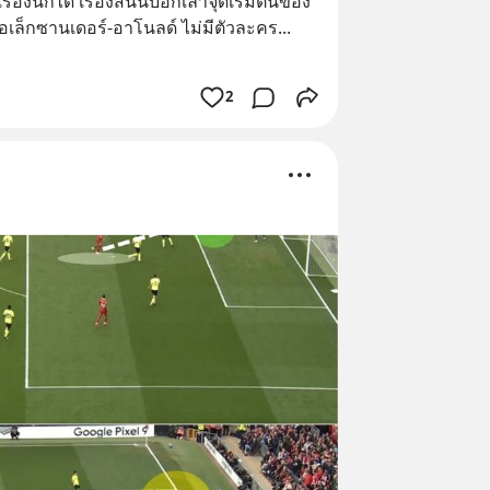
ื่องนี้ก็ได้ เรื่องสั้นนี้บอกเล่าจุดเริ่มต้นของ
 อเล็กซานเดอร์-อาโนลด์ ไม่มีตัวละคร
... 
2