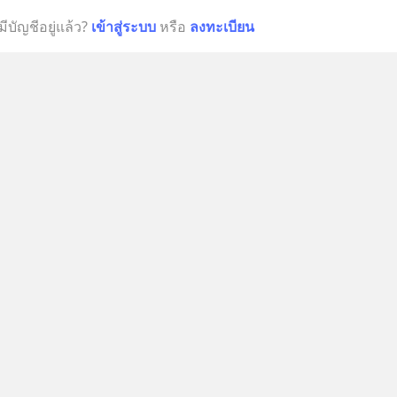
มีบัญชีอยู่แล้ว?
เข้าสู่ระบบ
หรือ
ลงทะเบียน