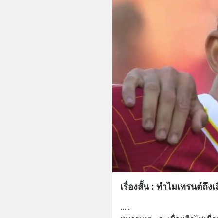
เรื่องสั้น : ทำไมเท
.....