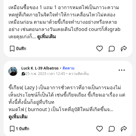
เหมือนซื้อของ 1 แถม 1 อาการหมดไฟเป็นภาวะความ
หดหู่ที่เกิดภายในจิตใจทำให้การเคลื่อนไหวไม่คล่อง
เหมือนก่อน ตามมาด้วยขี้เกียจทำบางอย่างหรือหลาย
อย่าง เช่นตอนกลางวันเคยเดินไปfood courtก็สั่งgrab 
เคยคุยเก่งก็
... 
ดูเพิ่มเติม
บันทึก
Luck K. L-39 Albatros
•
ติดตาม
25 ก.พ. 2025 เวลา 12:45 • ความคิดเห็น
ขี้เกียจ( Lazy ) เป็นอาการชั่วคราวที่อาจเป็นการมองไม่
เห็นประโยชน์ก็เป็นได้ เช่นขี้เกียจเถียง ขี้เกียจเอาเรื่อง แต่
ทั้งนี้ทั้งนั้นก็อยู่ที่บริบท
หมดไฟ ( burnout ) เป็นโรคที่อุบัติใหม่ที่เกิดขึ้นจ
... 
ดูเพิ่มเติม
1 บันทึก