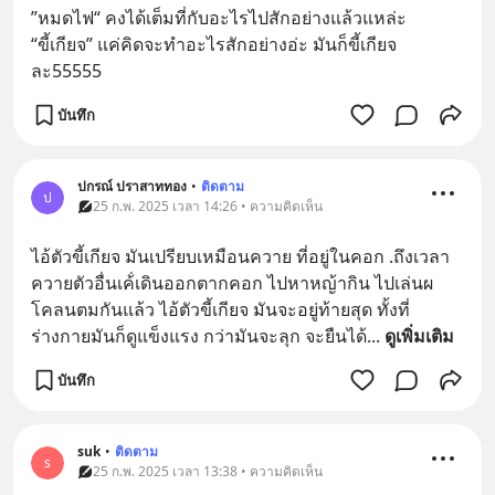
”หมดไฟ“ คงได้เต็มที่กับอะไรไปสักอย่างแล้วแหล่ะ
“ขี้เกียจ” แค่คิดจะทำอะไรสักอย่างอ่ะ มันก็ขี้เกียจ
ละ55555
บันทึก
ปกรณ์ ปราสาททอง
•
ติดตาม
ป
25 ก.พ. 2025 เวลา 14:26 • ความคิดเห็น
ไอ้ตัวขี้เกียจ มันเปรียบเหมือนควาย ที่อยู่ในคอก .ถึงเวลา
ควายตัวอื่นเค้่เดินออกตากคอก ไปหาหญ้ากิน ไปเล่นผ
โคลนตมกันแล้ว ไอ้ตัวขี้เกียจ มันจะอยู่ท้ายสุด ทั้งที่
ร่างกายมันก็ดูแข็งแรง กว่ามันจะลุก จะยืนได้
... 
ดูเพิ่มเติม
บันทึก
suk
•
ติดตาม
s
25 ก.พ. 2025 เวลา 13:38 • ความคิดเห็น