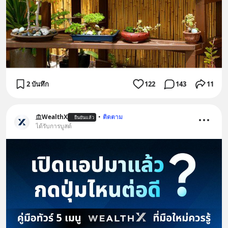
2 บันทึก
122
143
11
WealthX
•
ติดตาม
ยืนยันแล้ว
ได้รับการบูสต์