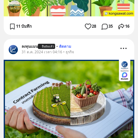
11 บันทึก
28
35
16
ลงทุนแมน
•
ติดตาม
ยืนยันแล้ว
31 ต.ค. 2024 เวลา 04:16 • ธุรกิจ