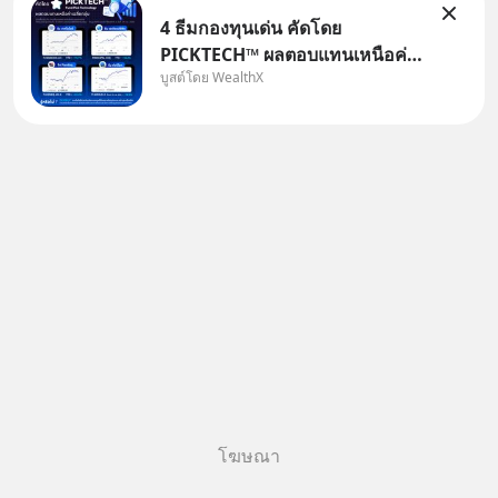
4 ธีมกองทุนเด่น คัดโดย
PICKTECH™ ผลตอบแทนเหนือค่า
บูสต์โดย WealthX
เฉลี่ยกลุ่ม ถ้าอยากค้นหากองทุนที่
ทำผลตอบแทนได้เหนือกว่าค่า
เฉลี่ยกลุ่ม โดยที่ไม่ต้องมานั่ง
ค้นหาข้อมูลและวิเคราะห์เองให้
เสียเวลา แค่ใช้ PICKTECH™ บน
แอป
โฆษณา