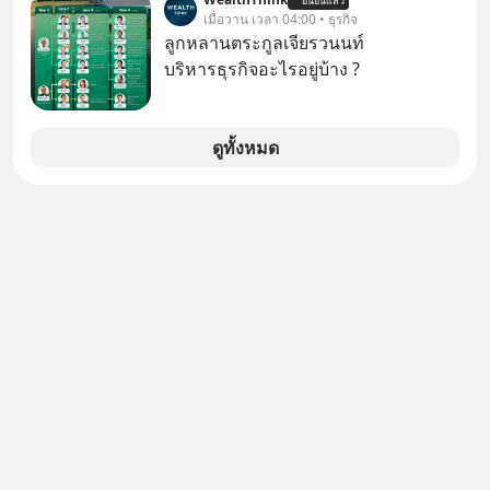
ยืนยันแล้ว
อายุ 5,000 คน มีข้อมูลที่น่าสนใจเกี่ยว
เมื่อวาน เวลา 04:00 • ธุรกิจ
กับโรคต่างๆที่เกิดจากการไม่ใช้ไหมขัด
ลูกหลานตระกูลเจียรวนนท์
ฟันเป็นประจำ เสี่ยงเกิดโรคนำไปสู่การ
บริหารธุรกิจอะไรอยู่บ้าง ?
เสียชีวิต...อะไรคือสาเหตุติดตามได้ใน
Hop On Health
ดูทั้งหมด