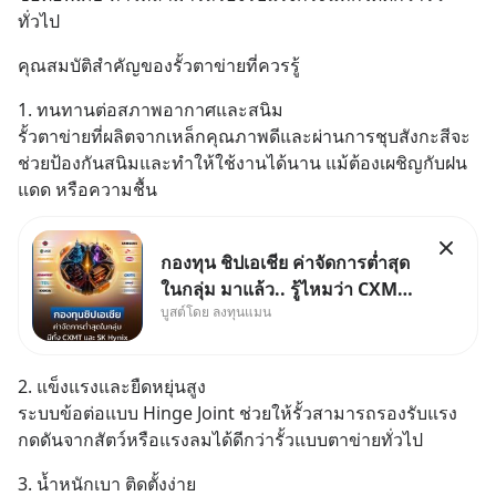
ทั่วไป
คุณสมบัติสำคัญของรั้วตาข่ายที่ควรรู้
1. ทนทานต่อสภาพอากาศและสนิม
รั้วตาข่ายที่ผลิตจากเหล็กคุณภาพดีและผ่านการชุบสังกะสีจะ
ช่วยป้องกันสนิมและทำให้ใช้งานได้นาน แม้ต้องเผชิญกับฝน 
แดด หรือความชื้น
กองทุน ชิปเอเชีย ค่าจัดการต่ำสุด
ในกลุ่ม มาแล้ว.. รู้ไหมว่า CXMT
บูสต์โดย ลงทุนแมน
อยู่ดี ๆ ขึ้นมาเป็นบริษัทอันดับ 1 ใน
จีนแซงหน้า Tencent ขณะ
เดียวกัน TSMC เป็นบริษัทอันดับ 1
2. แข็งแรงและยืดหยุ่นสูง
ในไต้หวันมานานแล้ว
ระบบข้อต่อแบบ Hinge Joint ช่วยให้รั้วสามารถรองรับแรง
กดดันจากสัตว์หรือแรงลมได้ดีกว่ารั้วแบบตาข่ายทั่วไป
3. น้ำหนักเบา ติดตั้งง่าย