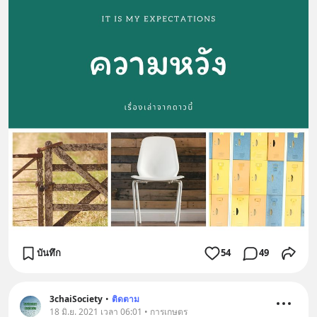
บันทึก
54
49
3chaiSociety
•
ติดตาม
18 มิ.ย. 2021 เวลา 06:01 • การเกษตร