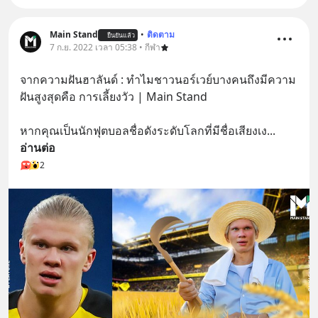
Main Stand
•
ติดตาม
ยืนยันแล้ว
7 ก.ย. 2022 เวลา 05:38 • กีฬา
จากความฝันฮาลันด์ : ทำไมชาวนอร์เวย์บางคนถึงมีความ
ฝันสูงสุดคือ การเลี้ยงวัว | Main Stand
หากคุณเป็นนักฟุตบอลชื่อดังระดับโลกที่มีชื่อเสียงเง
... 
อ่านต่อ
2