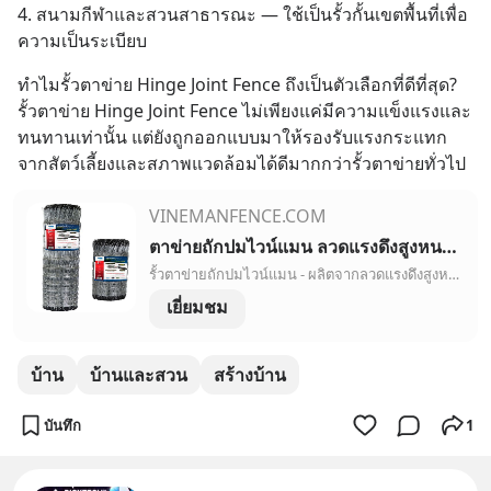
4. สนามกีฬาและสวนสาธารณะ — ใช้เป็นรั้วกั้นเขตพื้นที่เพื่อ
ความเป็นระเบียบ
ทำไมรั้วตาข่าย Hinge Joint Fence ถึงเป็นตัวเลือกที่ดีที่สุด?
รั้วตาข่าย Hinge Joint Fence ไม่เพียงแค่มีความแข็งแรงและ
ทนทานเท่านั้น แต่ยังถูกออกแบบมาให้รองรับแรงกระแทก
จากสัตว์เลี้ยงและสภาพแวดล้อมได้ดีมากกว่ารั้วตาข่ายทั่วไป
VINEMANFENCE.COM
ตาข่ายถักปมไวน์แมน ลวดแรงดึงสูงหนา 2.5 มม. ทนสนิมใช้งาน 50ปี
รั้วตาข่ายถักปมไวน์แมน - ผลิตจากลวดแรงดึงสูงหนา 2.5 ทุกเส้น ยืดหยุ่นสูง ชุบซิงค์มาตรฐาน ASTM พิเศษเส้นบน-ล่างชุบซิงค์อลูเคลือบสีดำ ทนสนิมกว่า ใช้งานนาน 50 ปี
เยี่ยมชม
บ้าน
บ้านและสวน
สร้างบ้าน
บันทึก
1