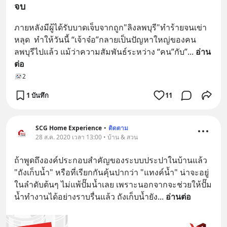
จบ
ภายหลังมีผู้ได้รับบาดเจ็บจากถูก"ลิงลพบุรี"ทำร้ายจนเข่า
หลุด  ทำให้วันนี้ “เจ้าจ๋อ”กลายเป็นปัญหาใหญ่ของคน
ลพบุรีไปแล้ว แม้ว่าความสัมพันธ์ระหว่าง “คน”กับ”
... 
อ่าน
ต่อ
2
1 บันทึก
11
SCG Home Experience
•
ติดตาม
28 ส.ค. 2020 เวลา 13:00 • บ้าน & สวน
ถ้าพูดถึงองค์ประกอบสำคัญของระบบประปาในบ้านแล้ว 
"ถังเก็บน้ำ" หรือที่เรียกกันคุ้นปากว่า "แทงค์น้ำ" น่าจะอยู่
ในลำดับต้นๆ ไม่แพ้ปั๊มน้ำเลย เพราะนอกจากจะช่วยให้ปั๊ม
น้ำทำงานได้อย่างราบรื่นแล้ว ถังเก็บน้ำยัง
... 
อ่านต่อ