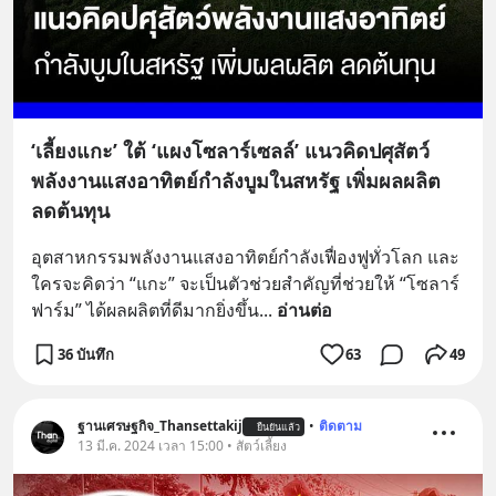
‘เลี้ยงแกะ’ ใต้ ‘แผงโซลาร์เซลล์’ แนวคิดปศุสัตว์
พลังงานแสงอาทิตย์กำลังบูมในสหรัฐ เพิ่มผลผลิต
ลดต้นทุน
อุตสาหกรรมพลังงานแสงอาทิตย์กำลังเฟื่องฟูทั่วโลก และ
ใครจะคิดว่า “แกะ” จะเป็นตัวช่วยสำคัญที่ช่วยให้ “โซลาร์
ฟาร์ม” ได้ผลผลิตที่ดีมากยิ่งขึ้น
... 
อ่านต่อ
36 บันทึก
63
49
ฐานเศรษฐกิจ_Thansettakij
•
ติดตาม
ยืนยันแล้ว
13 มี.ค. 2024 เวลา 15:00 • สัตว์เลี้ยง