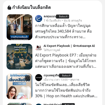
กำลังนิยมในบล็อกดิต
ลงทุนแมน
ยืนยันแล้ว
7 ชั่วโมงที่แล้ว • หุ้น & เศรษฐกิจ
การศึกษาเหลื่อมล้ำ ปัญหาใหญ่ฉุด
เศรษฐกิจไทย 340,584 ล้านบาท คือ
ตัวเลขงบประมาณที่กระทรวง
ศึกษาธิการ ได้รับจัดสรรในงบประมาณ
Ai Export Playbook | นักรบส่งออกยุค AI
รายจ่ายประจำปี 2568 ซึ่งมากที่สุดเป็น
ได้รับการบูสต์
อันดับ 2 รองจากกระทรวงการคลัง
AI Export Playbook EP7 : เมื่อทุกฝ่าย
ต่างก็พูดความจริง | ข้อมูลไม่ได้โกหก
แต่คนเราเลือกมองเฉพาะส่วนที่เกี่ยวกับ
ตัวเองเสมอ
กรุงเทพธุรกิจ
ยืนยันแล้ว
เมื่อวาน เวลา 13:00 • สุขภาพ
ไม่ใช้ไหมขัดฟันเลย...เสี่ยงเสียชีวิต
มากกว่าคนใช้ไหมขัดฟันประจำถึง
30% | Hop on Health แค่แปรงฟันคง
ไม่พอ..จากการวิจัยตามเก็บข้อมูลผู้สูง
WealthThink