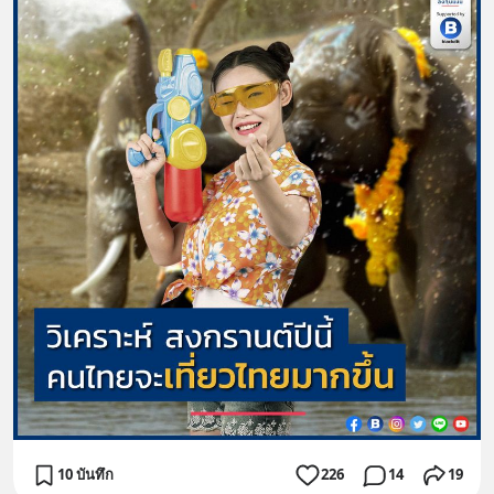
10 บันทึก
226
14
19