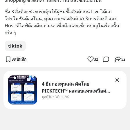
Shopping ช่วงเทศกาลสงกรานต์และซัมเมอร์ปีนี้
ซึ่ง 3 สิ่งที่จะช่วยกระตุ้นให้ผู้ชมซื้อสินค้าบน Live ได้แก่ 
โปรโมชันต้องโดน, คุณภาพของสินค้า/บริการต้องดี และ 
Host ที่ไลฟ์ต้องมีความน่าเชื่อถือและเชี่ยวชาญในเรื่องนั้น
จริง ๆ
tiktok
38 บันทึก
32
52
4 ธีมกองทุนเด่น คัดโดย
PICKTECH™ ผลตอบแทนเหนือค่า
บูสต์โดย WealthX
เฉลี่ยกลุ่ม ถ้าอยากค้นหากองทุนที่
ทำผลตอบแทนได้เหนือกว่าค่า
เฉลี่ยกลุ่ม โดยที่ไม่ต้องมานั่ง
ค้นหาข้อมูลและวิเคราะห์เองให้
เสียเวลา แค่ใช้ PICKTECH™ บน