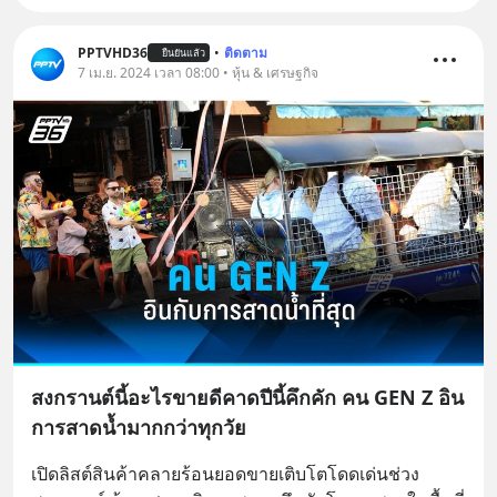
PPTVHD36
•
ติดตาม
ยืนยันแล้ว
7 เม.ย. 2024 เวลา 08:00 • หุ้น & เศรษฐกิจ
สงกรานต์นี้อะไรขายดีคาดปีนี้คึกคัก คน GEN Z อิน
การสาดน้ำมากกว่าทุกวัย
เปิดลิสต์สินค้าคลายร้อนยอดขายเติบโตโดดเด่นช่วง