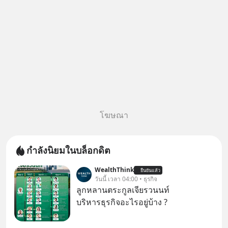
แอป
โฆษณา
กำลังนิยมในบล็อกดิต
WealthThink
ยืนยันแล้ว
วันนี้ เวลา 04:00 • ธุรกิจ
ลูกหลานตระกูลเจียรวนนท์
บริหารธุรกิจอะไรอยู่บ้าง ?