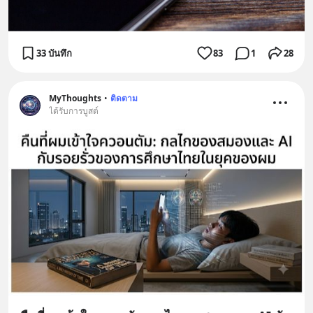
33 บันทึก
83
1
28
MyThoughts
•
ติดตาม
ได้รับการบูสต์