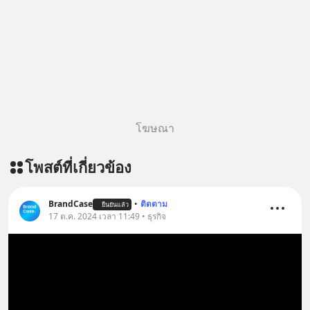
ผ่าน Apple Podcast :
https://bit.ly/4yVPIpg 🎧 ฟังผ่าน
Podbean : https://bit.ly/4hr2jL3 🎧
ฟังผ่าน Youtube :
https://youtu.be/B6IZDYopZLw The
original article appeared here
https://www.tharadhol.com/geek-
story-ep831-who-killed-harman-
โฆษณา
kardon/ ติดตามสาระดี ๆ อัพเดททุกวัน
ผ่าน Line OA ด.ดล Blog คลิกเลย -->
โพสต์ที่เกี่ยวข้อง
https://lin.ee/aMEkyNA
=========================
สนับสนุนโดย Inspire English
BrandCase
•
ติดตาม
ยืนยันแล้ว
17 ต.ค. 2024 เวลา 11:49 • ธุรกิจ
========================= 📍กด
รับสิทธิ์ทดลองเรียนฟรี! กับ Inspire
English ที่นี่ : inspire-
english.in.th/event/inspire-english-
x-ด-ดล-blog-mrtharadhol-แคมเปญ
พิเศษ/ ติดต่อสอบถามคอร์สเรียนเพิ่ม