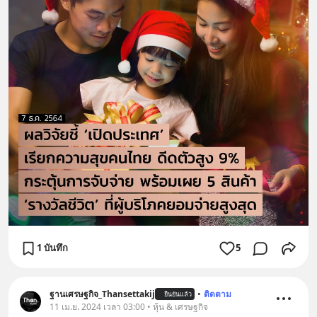
1 บันทึก
5
ฐานเศรษฐกิจ_Thansettakij
•
ติดตาม
ยืนยันแล้ว
11 เม.ย. 2024 เวลา 03:00 • หุ้น & เศรษฐกิจ