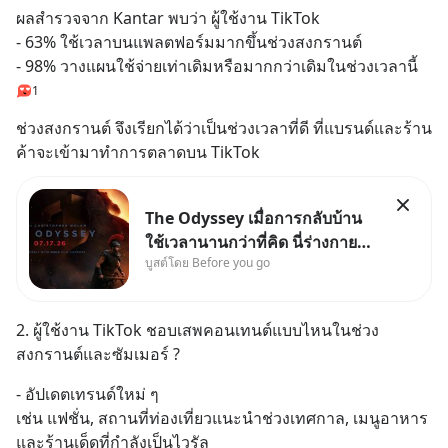
ผลสำรวจจาก Kantar พบว่า ผู้ใช้งาน TikTok
- 63% ใช้เวลาบนแพลตฟอร์มมากขึ้นช่วงสงกรานต์
- 98% วางแผนใช้จ่ายเท่าเดิมหรือมากกว่าเดิมในช่วงเวลานี้
1
ช่วงสงกรานต์ จึงเรียกได้ว่าเป็นช่วงเวลาที่ดี ที่แบรนด์และร้าน
ค้าจะเข้ามาทำการตลาดบน TikTok
The Odyssey เมื่อการกลับบ้าน
ใช้เวลานานกว่าที่คิด นี่ร่างกาย
บูสต์โดย Before you go
เราต้องการกลับบ้านจริงหรือ
(SPOILED ALERT!!!) 🔥 264.1
2. ผู้ใช้งาน TikTok ชอบเสพคอนเทนต์แบบไหนในช่วง
สงกรานต์และซัมเมอร์ ?
- อัปเดตเทรนด์ใหม่ ๆ
เช่น แฟชั่น, สถานที่ท่องเที่ยวแนะนำช่วงเทศกาล, เมนูอาหาร
และร้านเด็ดที่กำลังเป็นไวรัล