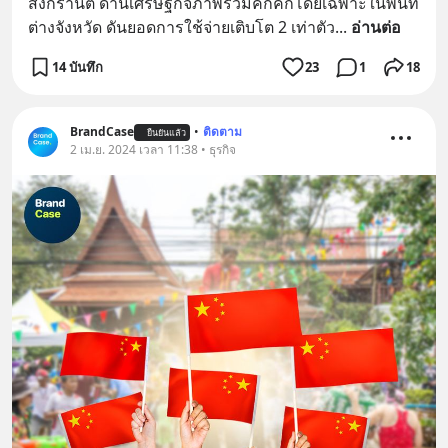
สงกรานต์ ด้านเศรษฐกิจภาพรวมคึกคักโดยเฉพาะในพื้นที่
ต่างจังหวัด ดันยอดการใช้จ่ายเติบโต 2 เท่าตัว
... 
อ่านต่อ
14 บันทึก
23
1
18
BrandCase
•
ติดตาม
ยืนยันแล้ว
2 เม.ย. 2024 เวลา 11:38 • ธุรกิจ