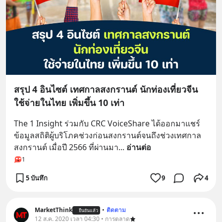
สรุป 4 อินไซต์ เทศกาลสงกรานต์ นักท่องเที่ยวจีน
ใช้จ่ายในไทย เพิ่มขึ้น 10 เท่า
The 1 Insight ร่วมกับ CRC VoiceShare ได้ออกมาแชร์
ข้อมูลสถิติผู้บริโภคช่วงก่อนสงกรานต์จนถึงช่วงเทศกาล
สงกรานต์ เมื่อปี 2566 ที่ผ่านมา
... 
อ่านต่อ
1
5 บันทึก
9
4
MarketThink
•
ติดตาม
ยืนยันแล้ว
12 ส.ค. 2020 เวลา 04:30 • การตลาด