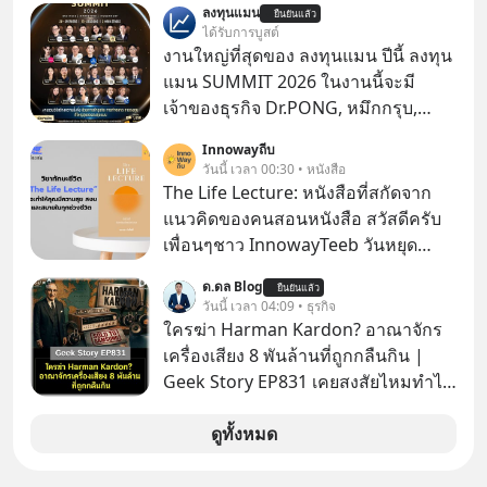
ลงทุนแมน
ยืนยันแล้ว
ได้รับการบูสต์
งานใหญ่ที่สุดของ ลงทุนแมน ปีนี้ ลงทุน
แมน SUMMIT 2026 ในงานนี้จะมี
เจ้าของธุรกิจ Dr.PONG, หมึกกรุบ,
Srichand, Jones’ Salad, LA GLACE,
Innowayถีบ
Fastwork, MizuMi, KARMART, อิชิตัน
วันนี้ เวลา 00:30 • หนังสือ
มาแชร์ความรู้การสร้างธุรกิจ
The Life Lecture: หนังสือที่สกัดจาก
แนวคิดของคนสอนหนังสือ สวัสดีครับ
เพื่อนๆชาว InnowayTeeb วันหยุด
สบายๆ วันนี้แอดเพิ่งจะอ่านหนังสือที่น่า
ด.ดล Blog
ยืนยันแล้ว
สนใจจบแล้วเกิดคำถามว่า
วันนี้ เวลา 04:09 • ธุรกิจ
ใครฆ่า Harman Kardon? อาณาจักร
เครื่องเสียง 8 พันล้านที่ถูกกลืนกิน |
Geek Story EP831 เคยสงสัยไหมทำไม
หูฟัง AKG ถึงกลายเป็นแค่ของแถมใน
กล่องมือถือ? หรือลำโพง JBL ถึงวางขาย
ดูทั้งหมด
เกลื่อนตามห้างทั่วไป? ทั้งที่จริง ๆ แล้ว
ชื่อเหล่านี้คือ “ตำนาน” ระดับเทพที่นัก