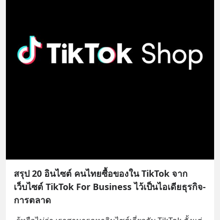
เติม Line : https://lin.ee/uaQvU5C
#เรียนรู้ผ่านการใช้จริง #มากกว่าการ
เรียนภาษา #InspireEnglish
สรุป 20 อินไซต์ คนไทยซื้อของใน TikTok จาก
เว็บไซต์ TikTok For Business ไว้เป็นไอเดียธุรกิจ-
การตลาด