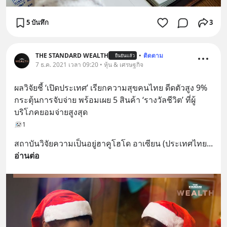
5 บันทึก
3
THE STANDARD WEALTH
•
ติดตาม
ยืนยันแล้ว
7 ธ.ค. 2021 เวลา 09:20 • หุ้น & เศรษฐกิจ
ผลวิจัยชี้ ‘เปิดประเทศ’ เรียกความสุขคนไทย ดีดตัวสูง 9% 
กระตุ้นการจับจ่าย พร้อมเผย 5 สินค้า ‘รางวัลชีวิต’ ที่ผู้
บริโภคยอมจ่ายสูงสุด
1
สถาบันวิจัยความเป็นอยู่ฮาคูโฮโด อาเซียน (ประเทศไทย
... 
อ่านต่อ