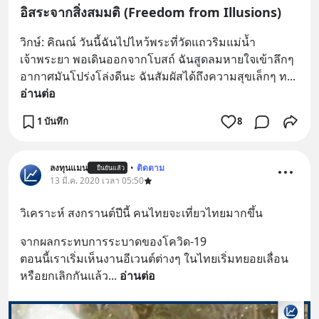
อิสระจากสิ่งสมมติ (Freedom from Illusions)
วิกษ์: คิณณ์ วันนี้ฉันไปไหว้พระที่วัดแถวริมแม่น้ำ
เจ้าพระยา พอเดินออกจากโบสถ์ ฉันสูดลมหายใจเข้าลึกๆ 
อากาศมันโปร่งโล่งดีนะ ฉันสัมผัสได้ถึงความสุขเล็กๆ ท
... 
อ่านต่อ
1 บันทึก
8
ลงทุนแมน
•
ติดตาม
ยืนยันแล้ว
13 มี.ค. 2020 เวลา 05:50
วิเคราะห์ สงกรานต์ปีนี้ คนไทยจะเที่ยวไทยมากขึ้น
จากผลกระทบการระบาดของโควิด-19
ตอนนี้เราเริ่มเห็นงานอีเวนต์ต่างๆ ในไทยเริ่มทยอยเลื่อน
หรือยกเลิกกันแล้ว
... 
อ่านต่อ