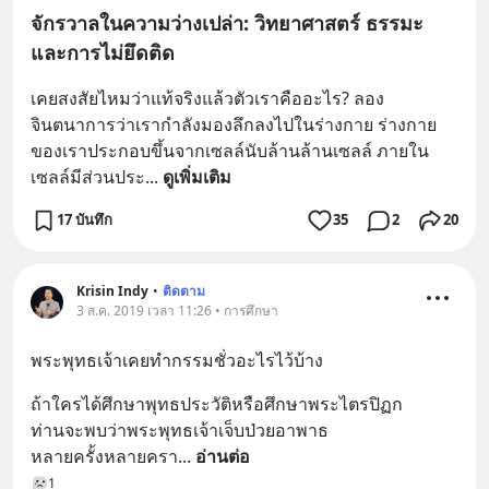
จักรวาลในความว่างเปล่า: วิทยาศาสตร์ ธรรมะ
และการไม่ยึดติด
เคยสงสัยไหมว่าแท้จริงแล้วตัวเราคืออะไร? ลอง
จินตนาการว่าเรากำลังมองลึกลงไปในร่างกาย ร่างกาย
ของเราประกอบขึ้นจากเซลล์นับล้านล้านเซลล์ ภายใน
เซลล์มีส่วนประ
... 
ดูเพิ่มเติม
17 บันทึก
35
2
20
Krisin Indy
•
ติดตาม
3 ส.ค. 2019 เวลา 11:26 • การศึกษา
พระพุทธเจ้าเคยทำกรรมชั่วอะไรไว้บ้าง
ถ้าใครได้ศึกษาพุทธประวัติหรือศึกษาพระไตรปิฏก
ท่านจะพบว่าพระพุทธเจ้าเจ็บป่วยอาพาธ
หลายครั้งหลายครา
... 
อ่านต่อ
1