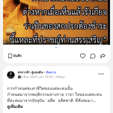
บันทึก
พรจากฟ้า สู่แผ่นดิน
•
ติดตาม
2 มี.ค. 2025 เวลา 16:53 • ปรัชญา
การกำหนดชะตาชีวิตของแต่ละคนนั้น
กำหนดมาจากพฤติกรรมทางกาย วาจา ใจของแต่ละคน
ที่สะสมมาจากปัจจุบัน   อดีต   อดีตชาติ  ที่สั่งสมมา
... 
ดูเพิ่มเติม