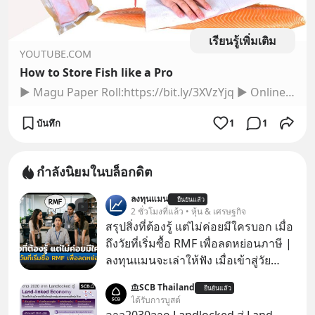
เรียนรู้เพิ่มเติม
YOUTUBE.COM
How to Store Fish like a Pro
► Magu Paper Roll:https://bit.ly/3XVzYjq ► Online Sushi Course:https://bit.ly/MAGUROLLFish is a delicate protein that needs to be handled and stored properl…
บันทึก
1
1
กำลังนิยมในบล็อกดิต
ลงทุนแมน
ยืนยันแล้ว
2 ชั่วโมงที่แล้ว • หุ้น & เศรษฐกิจ
สรุปสิ่งที่ต้องรู้ แต่ไม่ค่อยมีใครบอก เมื่อ
ถึงวัยที่เริ่มซื้อ RMF เพื่อลดหย่อนภาษี |
ลงทุนแมนจะเล่าให้ฟัง เมื่อเข้าสู่วัย
ทำงานและเริ่มมีรายได้ถึงเกณฑ์เสีย
SCB Thailand
ยืนยันแล้ว
ภาษี หลายคนมักได้รับคำแนะนำให้
ได้รับการบูสต์
ลงทุนใน RMF เพราะนอกจากจะช่วยลด