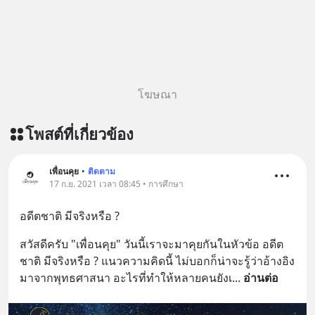
ผ่าน Youtube :
https://youtu.be/W2U60tbaMqM
The original article appeared here
https://www.tharadhol.com/geek-
story-ep827-is-a-colony-on-mars-
real/ ติดตามสาระดี ๆ อัพเดททุกวันผ่าน
โฆษณา
Line OA ด.ดล Blog คลิกเลย -->
https://lin.ee/aMEkyNA
โพสต์ที่เกี่ยวข้อง
========================= 📣
สนับสนุนโดย 📣
=========================
เพื่อนคุย
•
ติดตาม
17 ก.ย. 2021 เวลา 08:45 • การศึกษา
เครียด หลับยาก ผมอยากแนะนำ
ผลิตภัณฑ์เสริมอาหาร Diip CBD ช่วย
อดีตชาติ มีจริงหรือ ?
บรรเทาความเครียด ลดความวิตกกังวล
เพิ่มการผ่อนคลาย ซึ่งช่วยให้การนอน
สวัสดีครับ "เพื่อนคุย" วันนี้เราจะมาคุยกันในหัวข้อ อดีต
หลับมีประสิทธิภาพมากยิ่งขึ้น 📍 สนใจ
ชาติ มีจริงหรือ ? แนวความคิดนี้ ไม่บอกก็น่าจะรู้ว่าอ้างอิง
สั่งซื้อสินค้า Diip CBD 💬 LINE :
มาจากพุทธศาสนา อะไรที่ทำให้หลายคนยังเ
... 
อ่านต่อ
@diipgeek 🔗 หรือกดลิงก์
https://lin.ee/U91Fzyz