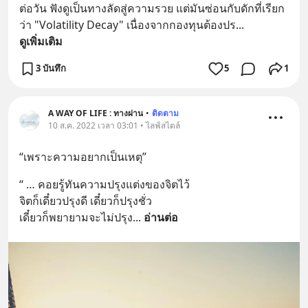
ต่อวัน ฟังดูเป็นทางลัดสู่ความรวย แต่มันซ่อนกับดักที่เรียก
ว่า "Volatility Decay" เนื่องจากกองทุนต้องปร
... 
ดูเพิ่มเติม
3 บันทึก
5
1
A WAY OF LIFE : ทางผ่าน
•
ติดตาม
10 ส.ค. 2022 เวลา 03:01 • ไลฟ์สไตล์
“เพราะความอยากเป็นเหตุ”
“ … คอยรู้ทันความปรุงแต่งของจิตไว้ 
จิตก็เดี๋ยวปรุงดี เดี๋ยวก็ปรุงชั่ว 
เดี๋ยวก็พยายามจะไม่ปรุง
... 
อ่านต่อ