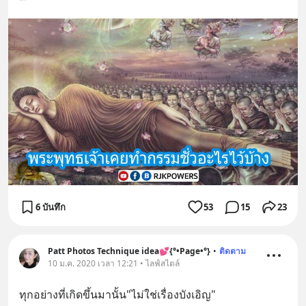
6 บันทึก
53
15
23
Patt Photos Technique idea💕{°•Page•°}
•
ติดตาม
10 ม.ค. 2020 เวลา 12:21 • ไลฟ์สไตล์
ทุกอย่างที่เกิดขึ้นมานั้น"ไม่ใช่เรื่องบังเอิญ"