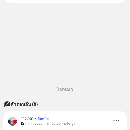
หรือสแกนคิวอาร์โค้ดทันที มาฟัง
“ป้าเก๋าเล่ากลโกง” เพื่อรู้ทันมุก
หลอกลวงในคราบ
โฆษณา
คำตอบอื่น
(
9
)
กาลเวลา
•
ติดตาม
7 มี.ค. 2025 เวลา 07:02 • ปรัชญา