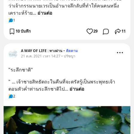
ว่าเจ้ากรรมนายเวรเป็นอำนาจลึกลับที่ทำให้คนคนหนึ่ง
เคราะห์ร้าย
... 
อ่านต่อ
1
10 บันทึก
29
11
A WAY OF LIFE : ทางผ่าน
•
ติดตาม
21 ต.ค. 2021 เวลา 14:27 • ปรัชญา
"ระลึกชาติ"
" ... เจ้าชายสิทธัตถะในคืนที่จะตรัสรู้เป็นพระพุทธเจ้า 
ตอนหัวค่ำท่านระลึกชาติไป
... 
อ่านต่อ
2