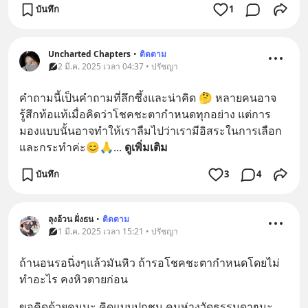
บันทึก
1
Uncharted Chapters
•
ติดตาม
2 มี.ค. 2025 เวลา 04:37 • ปรัชญา
คำถามนี้เป็นคำถามที่ลึกซึ้งและน่าคิด 🤔 หลายคนอาจ
รู้สึกท้อแท้เมื่อคิดว่าโชคชะตากำหนดทุกอย่าง แต่การ
มองแบบนั้นอาจทำให้เราลืมไปว่าเรามีอิสระในการเลือก
และกระทำค่ะ😊🙏
... 
ดูเพิ่มเติม
บันทึก
3
4
ลุงอ้วน ฝั่งธน
•
ติดตาม
1 มี.ค. 2025 เวลา 15:21 • ปรัชญา
ถ้านอนรอนิ่งๆแล้วมันหิว ถ้ารอโชคชะตากำหนดโดยไม่
ทำอะไร คงหิวตายก่อน
ขอคิดด้วยคนนะ คิดแบบปุถุชน คนห่างวัดธรรมดาๆนะ 