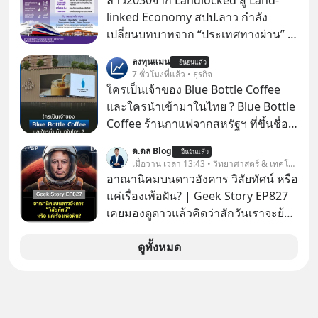
ลาว2030จาก Landlocked สู่ Land-
หย่อนภาษีได้แล้ว ยังเป็นโอกาสในการ
linked Economy สปป.ลาว กำลัง
สร้างความมั่งคั่งระยะยาว แต่น้อยคน
เปลี่ยนบทบาทจาก “ประเทศทางผ่าน” สู่
นักที่จะลงลึกว่า ถ้าลงทุนใน RMF ควรรู้
“ศูนย์กลางเศรษฐกิจและโลจิสติกส์”
ลงทุนแมน
อะไรบ้าง ควรดู ตรงไหน ทำอย่างไร ถึง
ยืนยันแล้ว
ของอนุภูมิภาคลุ่มแม่น้ำโขง
7 ชั่วโมงที่แล้ว • ธุรกิจ
จะดีกับเรา แล้วเราควรรู้ข้อมูลอะไร
ใครเป็นเจ้าของ Blue Bottle Coffee
เกี่ยวกับ RMF บ้าง เพื่อให้นำไปใช้ต่อได้
และใครนำเข้ามาในไทย ? Blue Bottle
จริง ๆ ลงทุนแมนจะเล่าให้ฟัง
Coffee ร้านกาแฟจากสหรัฐฯ ที่ขึ้นชื่อ
เรื่องความพิถีพิถัน กำลังจะเปิดสาขา
ด.ดล Blog
ยืนยันแล้ว
แรกในประเทศไทย ที่ Central Park
เมื่อวาน เวลา 13:43 • วิทยาศาสตร์ & เทคโนโลยี
อาณานิคมบนดาวอังคาร วิสัยทัศน์ หรือ
แค่เรื่องเพ้อฝัน? | Geek Story EP827
เคยมองดูดาวแล้วคิดว่าสักวันเราจะย้าย
ไปอยู่บนดาวอังคารตามที่ Elon Musk
หรือ Jeff Bezos บอกไว้หรือเปล่า ภาพ
ดูทั้งหมด
ฝันที่มหาเศรษฐีซิลิคอนแวลลีย์วาดไว้ว่า
มนุษย์นับล้านจะไปสร้างอาณานิคม
ใหม่ ล้อมรอบด้วยเทคโนโลยีสุดล้ำ อาจ
จะฟังดูน่าตื่นเต้น แต่ความจริงที่ถูกซ่อน