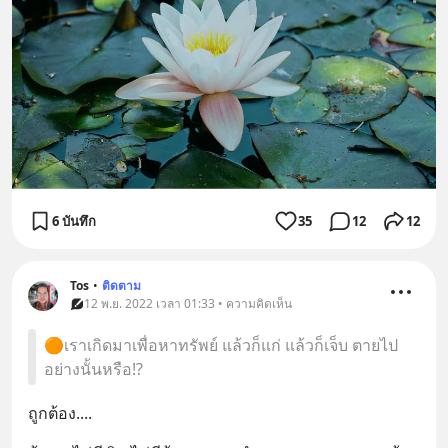
6 บันทึก
35
12
12
Tos
•
ติดตาม
12 พ.ย. 2022 เวลา 01:33 • ความคิดเห็น
🟠เราเกิดมาเพื่อหาทรัพย์ แล้วก็แก่ แล้วก็เจ็บ ตายไป
อย่างนั้นหรือ⁉️
ถูกต้อง....