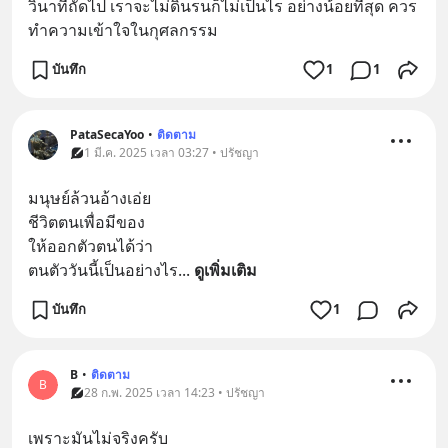
วินาทีถัดไป เราจะไม่ดิ้นรนก็ไม่เป็นไร อย่างน้อยที่สุด ควร
ทำความเข้าใจในกุศลกรรม
บันทึก
1
1
PataSecaYoo
•
ติดตาม
1 มี.ค. 2025 เวลา 03:27 • ปรัชญา
มนุษย์ล้วนอ้างเอ่ย
ชีวิตตนเพื่อมีของ
ให้ออกตัวตนได้ว่า
ตนตัววันนี้เป็นอย่างไร
... 
ดูเพิ่มเติม
บันทึก
1
B
•
ติดตาม
B
28 ก.พ. 2025 เวลา 14:23 • ปรัชญา
เพราะมันไม่จริงครับ