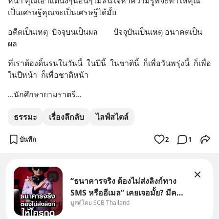
หน้า คุณเอาแต่นั่งๆนอนๆไม่สนใจหาความรู้ที่จะทำให้คุณ
เป็นเศรษฐีคุณจะเป็นเศรษฐีได้มั้ย
อดีตเป็นเหตุ  ปัจจุบนเป็นผล        ปัจจุบันเป็นเหตุ อนาคตเป็น
ผล
ที่เราต้องดิ้นรนในวันนี้  ในปีนี้  ในชาตินี้  ก็เพื่อวันพรุ่งนี้  ก็เพื่อ
ในปีหน้า  ก็เพื่อชาติหน้า
...นักศึกษายามราตรี...
ธรรมะ
เรื่องลึกลับ
ไลฟ์สไตล์
บันทึก
2
1
“ธนาคารจริง ต้องไม่ส่งลิงก์ทาง
SMS หรืออีเมล” เคยเจอมั้ย? มีคน
บูสต์โดย SCB Thailand
อ้างว่าโทรจากธนาคาร บอกว่า
บัญชีมีปัญหา แล้วให้กดลิงก์โน่นนี่