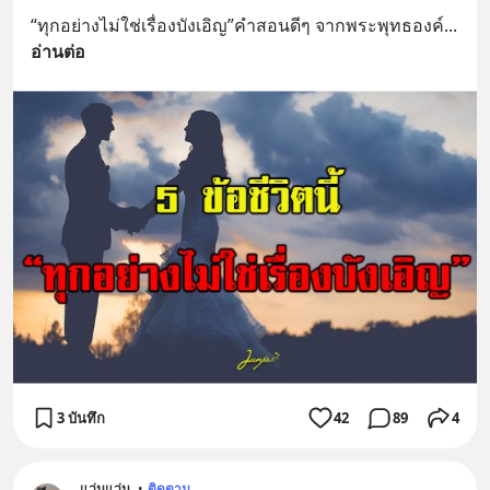
“ทุกอย่างไม่ใช่เรื่องบังเอิญ”คำสอนดีๆ จากพระพุทธองค์
... 
อ่านต่อ
3 บันทึก
42
89
4
.แว่นแว่น.
•
ติดตาม