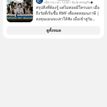
ตลาดหลักทรัพย์แห่งประเทศไทยว่า ได้
เมื่อวาน เวลา 12:00 • หุ้น & เศรษฐกิจ
เข้าทำการเข้าถือหุ้นในบริษัท อิออน
สรุปสิ่งที่ต้องรู้ แต่ไม่ค่อยมีใครบอก เมื่อ
(ไทยแลนด์) จำกัด เจ้าของ MaxValu ใน
ถึงวัยที่เริ่มซื้อ RMF เพื่อลดหย่อนภาษี |
ไทย
ลงทุนแมนจะเล่าให้ฟัง เมื่อเข้าสู่วัย
ทำงานและเริ่มมีรายได้ถึงเกณฑ์เสีย
ภาษี หลายคนมักได้รับคำแนะนำให้
ดูทั้งหมด
ลงทุนใน RMF เพราะนอกจากจะช่วยลด
หย่อนภาษีได้แล้ว ยังเป็นโอกาสในการ
สร้างความมั่งคั่งระยะยาว แต่น้อยคน
นักที่จะลงลึกว่า ถ้าลงทุนใน RMF ควรรู้
อะไรบ้าง ควรดู ตรงไหน ทำอย่างไร ถึง
จะดีกับเรา แล้วเราควรรู้ข้อมูลอะไร
เกี่ยวกับ RMF บ้าง เพื่อให้นำไปใช้ต่อได้
จริง ๆ ลงทุนแมนจะเล่าให้ฟัง