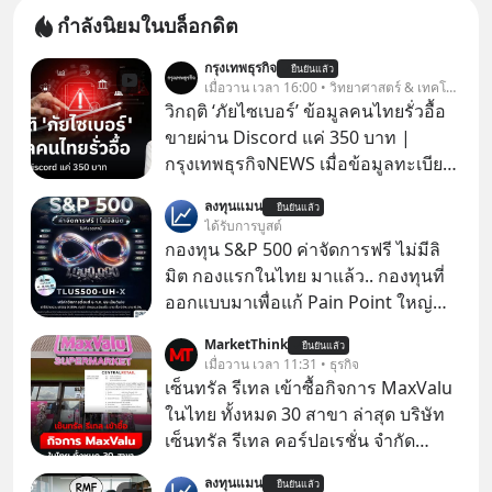
กำลังนิยมในบล็อกดิต
กรุงเทพธุรกิจ
ยืนยันแล้ว
เมื่อวาน เวลา 16:00 • วิทยาศาสตร์ & เทคโนโลยี
วิกฤติ ‘ภัยไซเบอร์’ ข้อมูลคนไทยรั่วอื้อ
ขายผ่าน Discord แค่ 350 บาท |
กรุงเทพธุรกิจNEWS เมื่อข้อมูลทะเบียน
รถ จากกรมการขนส่งทางบกหลุดไปอยู่
ลงทุนแมน
ยืนยันแล้ว
ในมือมิจฉาชีพ และถูกขายในตลาดมืด
ได้รับการบูสต์
ด้วยราคา 350 บาท รัฐบาลทำยังไงต่อ?
กองทุน S&P 500 ค่าจัดการฟรี ไม่มีลิ
มิต กองแรกในไทย มาแล้ว.. กองทุนที่
ออกแบบมาเพื่อแก้ Pain Point ใหญ่
ของนักลงทุนไทยพร้อมกัน 3 เรื่อง
MarketThink
ยืนยันแล้ว
เมื่อวาน เวลา 11:31 • ธุรกิจ
เซ็นทรัล รีเทล เข้าซื้อกิจการ MaxValu
ในไทย ทั้งหมด 30 สาขา ล่าสุด บริษัท
เซ็นทรัล รีเทล คอร์ปอเรชั่น จํากัด
(มหาชน) หรือ CRC ได้แจ้งต่อ
ลงทุนแมน
ยืนยันแล้ว