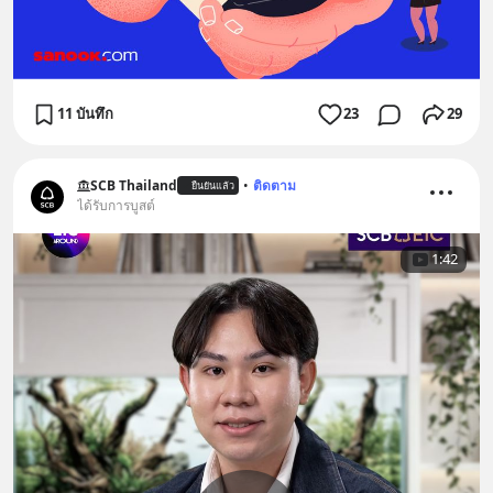
11 บันทึก
23
29
SCB Thailand
•
ติดตาม
ยืนยันแล้ว
ได้รับการบูสต์
1:42