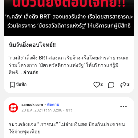
นับวันยิ่งตอบโจทย์!!
‘ก.คลัง’ เล็งดึง BRT-สองแถวรับจ้าง-เรือโดยสารสาธารณะ 
ร่วมโครงการ ‘บัตรสวัสดิการแห่งรัฐ’ ให้บริการแก่ผู้มี
สิทธิ
... 
อ่านต่อ
บันทึก
8
3
sanook.com
•
ติดตาม
20 ม.ค. 2021 เวลา 02:06 • ข่าว
รมว.คลังแจง "เราชนะ" ไม่จ่ายเงินสด ป้องกันประชาชน
ใช้จ่ายฟุ่มเฟือย