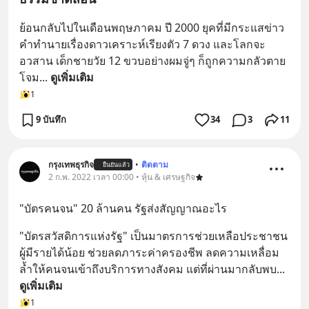
ย้อนกลับไปในเดือนพฤษภาคม ปี 2000 ยุคที่มีกระแสข่าว
คำทำนายเรื่องดาวเคราะห์เรียงตัว 7 ดวง และโลกจะ
อวสาน เด็กชายวัย 12 ขวบอย่างผมจู่ๆ ก็ถูกความกลัวตาย
โจม
... 
ดูเพิ่มเติม
1
9 บันทึก
34
3
11
กรุงเทพธุรกิจ
•
ติดตาม
ยืนยันแล้ว
2 ก.พ. 2022 เวลา 00:00 • หุ้น & เศรษฐกิจ
"บัตรคนจน" 20 ล้านคน รัฐส่งสัญญาณอะไร
"บัตรสวัสดิการแห่งรัฐ" เป็นมาตรการช่วยเหลือประชาชน
ผู้มีรายได้น้อย ช่วยลดภาระค่าครองชีพ ลดความเหลื่อม
ล้ำให้คนจนเข้าถึงบริการทางสังคม แต่ที่ผ่านมากลับพบ
... 
ดูเพิ่มเติม
1