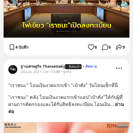
4 บันทึก
6
6
9
ฐานเศรษฐกิจ_Thansettakij
•
ติดตาม
ยืนยันแล้ว
24 ม.ค. 2021 เวลา 13:48 • ธุรกิจ
"เราชนะ" โอนเงินงวดแรกเข้า "เป๋าตัง" วันไหนเช็กที่นี่
"เราชนะ" คลัง โอนเงินงวดแรกเข้าแอป"เป๋าตัง"ให้กับผู้ที่
ผ่านการคัดกรองและได้รับสิทธิลงทะเบียน โอนเงิน
... 
อ่าน
ต่อ