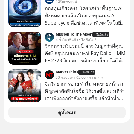
ได้รับการบูสต์
กองทุนเดียวครบ โครงสร้างพื้นฐาน AI
ทั้งหมด มาแล้ว /โดย ลงทุนแมน AI
Supercycle คือช่วงเวลาที่เทคโนโลยี
ปัญญาประดิษฐ์ จะกลายเป็นตัวขับ
Mission To The Moon
ยืนยันแล้ว
เคลื่อนหลัก ของการเติบโตทาง
4 ชั่วโมงที่แล้ว • ไลฟ์สไตล์
เศรษฐกิจ และวิถีชีวิตของผู้คนอย่าง
วิกฤตการเงินรอบนี้ อาจใหญ่กว่าที่คุณ
ยาวนานต่อจากนี้
คิด? สรุปบทสัมภาษณ์ Ray Dalio | MM
EP.2723 วิกฤตการเงินรอบนี้อาจไม่ได้
เหมือนทุกครั้งที่เราเคยเจอ เมื่อ Ray
MarketThink
ยืนยันแล้ว
Dalio ชายผู้เคยทำนายวิกฤตเศรษฐกิจ
30 ก.ค. เวลา 03:00 • การตลาด
มาแล้วหลายต่อหลายครั้ง ออกมาส่ง
จิตวิทยาการขาย ทำไม คนขายหน้าตา
สัญญาณเตือนระเบิดเวลาลูกใหม่ที่
ดี ลูกค้าตัดสินใจซื้อ ได้ง่ายขึ้น สมมติว่า
กำลังก่อตัวขึ้น จาก "ระเบิดหนี้สิน
เราเพิ่งออกกำลังกายเสร็จ แล้วหิวน้ำ
มหาศาล" ผสานเข้ากับ "ฟองสบู่กระแส
มาก ๆ แล้วเจอร้านขายน้ำอยู่สองร้านที่
AI" ที่ผู้คนกำลังแห่ไล่ราคาอย่างบ้าคลั่ง
ขายของเหมือนกันทุกอย่าง
ดูทั้งหมด
บทเรียนจากประวัติศาสตร์ 500 ปี บอก
อะไรเรา? ระเบียบโลกกำลังจะเปลี่ยน
มือไปในทิศทางไหน? และเราควรรับมือ