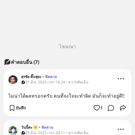
โฆษณา
คำตอบอื่น
(
7
)
สุรชัย ติ๊บสุยะ
•
ติดตาม
31 มี.ค. 2025 เวลา 16:24 • ความคิดเห็น
ไม่น่าได้ผลหรอกครับ คนที่จงใจจะทำผิด มันก็จะทำอยู่ดี!!
บันทึก
1
วันนี้คะ 😁
•
ติดตาม
29 มี.ค. 2025 เวลา 04:11 • ความคิดเห็น