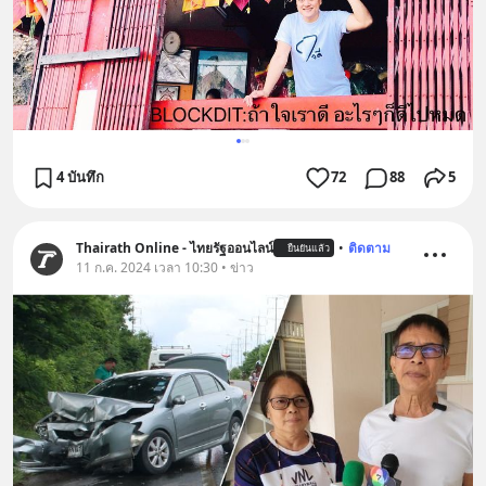
4 บันทึก
72
88
5
Thairath Online - ไทยรัฐออนไลน์
•
ติดตาม
ยืนยันแล้ว
11 ก.ค. 2024 เวลา 10:30 • ข่าว