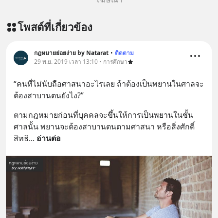
สนับสนุนโดย 📣
=========================
โพสต์ที่เกี่ยวข้อง
เครียด หลับยาก ผมอยากแนะนำ
ผลิตภัณฑ์เสริมอาหาร Diip CBD ช่วย
บรรเทาความเครียด ลดความวิตกกังวล
กฎหมายย่อยง่าย by Natarat
•
ติดตาม
29 พ.ย. 2019 เวลา 13:10 • การศึกษา
เพิ่มการผ่อนคลาย ซึ่งช่วยให้การนอน
หลับมีประสิทธิภาพมากยิ่งขึ้น 📍 สนใจ
“คนที่ไม่นับถือศาสนาอะไรเลย ถ้าต้องเป็นพยานในศาลจะ
สั่งซื้อสินค้า Diip CBD 💬 LINE :
ต้องสาบานตนยังไง?”
@diipgeek 🔗 หรือกดลิงก์
https://lin.ee/U91Fzyz
ตามกฎหมายก่อนที่บุคคลจะขึ้นให้การเป็นพยานในชั้น
ศาลนั้น พยานจะต้องสาบานตนตามศาสนา หรือสิ่งศักดิ์
สิทธิ
... 
อ่านต่อ