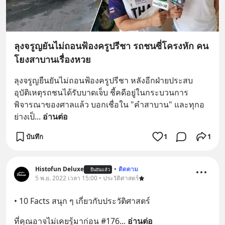
ลุงจรูญยันไม่ถอนฟ้องครูปรีชา รถชนซี่โครงหัก คน
โยงสาบานเรื่องหวย
ลุงจรูญยืนยันไม่ถอนฟ้องครูปรีชา หลังอีกฝ่ายประสบ
อุบัติเหตุรถชนได้รับบาดเจ็บ ชี้คดีอยู่ในกระบวนการ
พิจารณาของศาลแล้ว บอกเชื่อใน "คำสาบาน" และทุกอ
ย่างเป็
... 
อ่านต่อ
บันทึก
1
1
Histofun Deluxe
•
ติดตาม
ยืนยันแล้ว
5 พ.ย. 2022 เวลา 15:00 • ประวัติศาสตร์
• 10 Facts สนุก ๆ เกี่ยวกับประวัติศาสตร์
ที่คุณอาจไม่เคยรู้มาก่อน #176
... 
อ่านต่อ