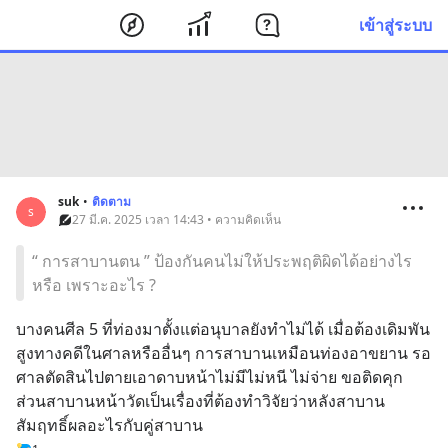
เข้าสู่ระบบ
suk
•
ติดตาม
s
27 มี.ค. 2025 เวลา 14:43 • ความคิดเห็น
“ การสาบานตน ” ป้องกันคนไม่ให้ประพฤติผิดได้อย่างไร
หรือ เพราะอะไร ?
บางคนศีล 5 ที่ท่องมาตั้งแต่อนุบาลยังทำไม่ได้ เมื่อต้องเดิมพัน
สูงทางคดีในศาลหรืออื่นๆ การสาบานเหมือนท่องอาขยาน รอ
ศาลตัดสินไปตายเอาดาบหน้าไม่มีไม่หนี ไม่จ่าย ขอติดคุก 
ส่วนสาบานหน้าวัดเป็นเรื่องที่ต้องทำวิจัยว่าหลังสาบาน 
สัมฤทธิ์ผลอะไรกับคู่สาบาน