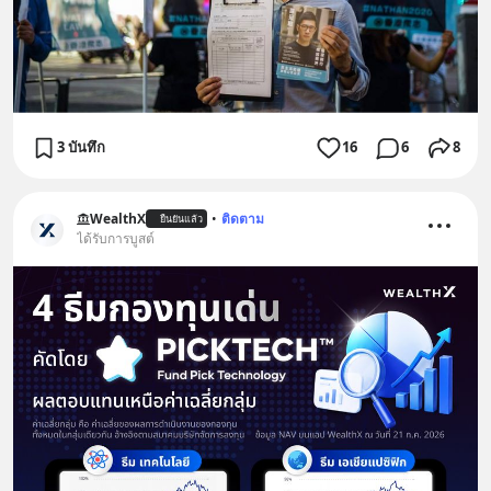
3 บันทึก
16
6
8
WealthX
•
ติดตาม
ยืนยันแล้ว
ได้รับการบูสต์