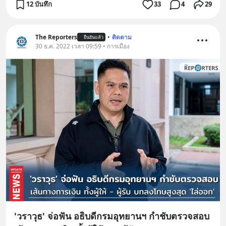
12 บันทึก
33
4
29
The Reporters
•
ติดตาม
ยืนยันแล้ว
30 ธ.ค. 2022 เวลา 09:59 • การเมือง
'วราวุธ' จ่อฟัน อธิบดีกรมอุทยานฯ กำชับตรวจสอบ