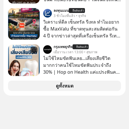
Tencent ขณะเดียวกัน TSMC เป็น
ลงทุนแมน
ยืนยันแล้ว
บริษัทอันดับ 1 ในไต้หวันมานานแล้ว
3 ชั่วโมงที่แล้ว • ธุรกิจ
วิเคราะห์ดีล เซ็นทรัล รีเทล ทำไมอยาก
ซื้อ MaxValu ที่ขาดทุนสะสมติดต่อกัน
4 ปี จากข่าวล่าสุดที่เครือเซ็นทรัล รีเทล
หรือ CRC เจ้าของ Tops ประกาศซื้อซู
กรุงเทพธุรกิจ
ยืนยันแล้ว
เปอร์มาร์เก็ต MaxValu ในประเทศไทย
เมื่อวาน เวลา 13:00 • สุขภาพ
ที่มีอยู่ทั้งหมด 30 สาขา และจะเปลี่ยน
ไม่ใช้ไหมขัดฟันเลย...เสี่ยงเสียชีวิต
MaxValu เป็นแบรนด์ Tops ทั้งหมด
มากกว่าคนใช้ไหมขัดฟันประจำถึง
30% | Hop on Health แค่แปรงฟันคง
ไม่พอ..จากการวิจัยตามเก็บข้อมูลผู้สูง
อายุ 5,000 คน มีข้อมูลที่น่าสนใจเกี่ยว
ดูทั้งหมด
กับโรคต่างๆที่เกิดจากการไม่ใช้ไหมขัด
ฟันเป็นประจำ เสี่ยงเกิดโรคนำไปสู่การ
เสียชีวิต...อะไรคือสาเหตุติดตามได้ใน
Hop On Health