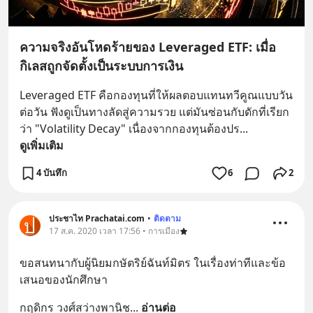
ความจริงอันโหดร้ายของ Leveraged ETF: เมื่อ
กิเลสถูกจัดตั้งเป็นระบบการเงิน
Leveraged ETF คือกองทุนที่ให้ผลตอบแทนทวีคูณแบบวัน
ต่อวัน ฟังดูเป็นทางลัดสู่ความรวย แต่มันซ่อนกับดักที่เรียก
ว่า "Volatility Decay" เนื่องจากกองทุนต้องปร
... 
ดูเพิ่มเติม
4 บันทึก
6
2
ประชาไท Prachatai.com
•
ติดตาม
17 ส.ค. 2020 เวลา 17:56 • การเมือง
ขอสนทนากับผู้นิยมกษัตริย์ฉันท์มิตร ในเรื่องท่าทีและข้อ
เสนอของนักศึกษา
กฤดิกร วงศ์สว่างพานิช
... 
อ่านต่อ