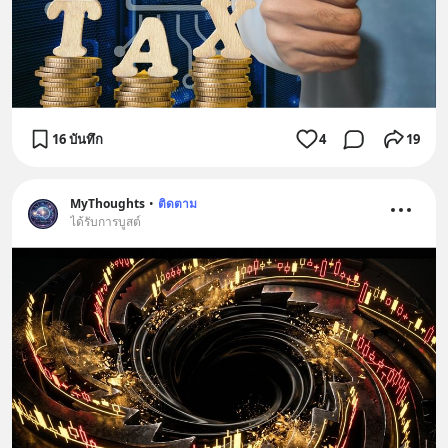
16 บันทึก
4
19
MyThoughts
•
ติดตาม
ได้รับการบูสต์