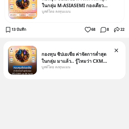
ในกลุ่ม M-ASIASEMI กองเดียว
บูสต์โดย ลงทุนแมน
ครบ มีทั้ง CXMT จากจีน TSMC
จากไต้หวัน SK Hynix จาก
เกาหลีใต้ Kioxia จากญี่ปุ่น
13 บันทึก
68
8
22
กองทุน ชิปเอเชีย ค่าจัดการต่ำสุด
ในกลุ่ม มาแล้ว.. รู้ไหมว่า CXMT
บูสต์โดย ลงทุนแมน
อยู่ดี ๆ ขึ้นมาเป็นบริษัทอันดับ 1 ใน
จีนแซงหน้า Tencent ขณะ
เดียวกัน TSMC เป็นบริษัทอันดับ 1
ในไต้หวันมานานแล้ว