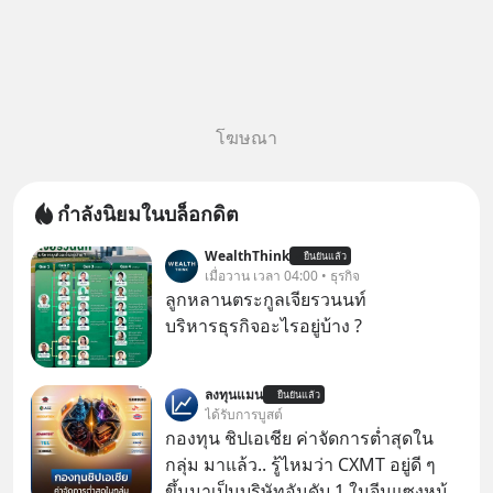
โฆษณา
กำลังนิยมในบล็อกดิต
WealthThink
ยืนยันแล้ว
เมื่อวาน เวลา 04:00 • ธุรกิจ
ลูกหลานตระกูลเจียรวนนท์
บริหารธุรกิจอะไรอยู่บ้าง ?
ลงทุนแมน
ยืนยันแล้ว
ได้รับการบูสต์
กองทุน ชิปเอเชีย ค่าจัดการต่ำสุดใน
กลุ่ม มาแล้ว.. รู้ไหมว่า CXMT อยู่ดี ๆ
ขึ้นมาเป็นบริษัทอันดับ 1 ในจีนแซงหน้า